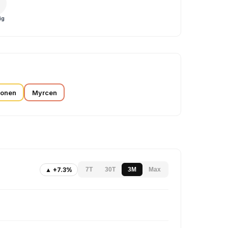
ig
monen
Myrcen
▲ +7.3%
7T
30T
3M
Max