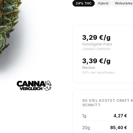
24% THC
Hybrid
Wirkstärke:
3,29 €/g
Günstigster Preis
CANNACOMPANY
3,39 €/g
Median
50% der Apotheken
SO VIEL KOSTET CRAFT K
SCHNITT
1g
4,27 €
20g
85,40 €