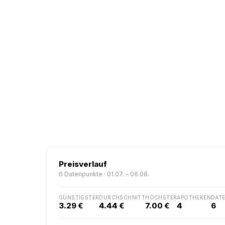
Preisverlauf
6 Datenpunkte · 01.07. – 06.08.
GÜNSTIGSTER
DURCHSCHNITT
HÖCHSTER
APOTHEKEN
DAT
3.29 €
4.44 €
7.00 €
4
6