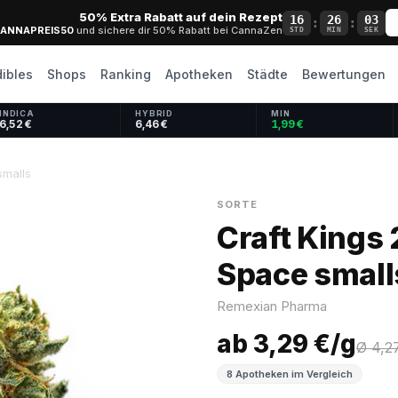
50% Extra Rabatt auf dein Rezept
16
26
02
:
:
ANNAPREIS50
und sichere dir 50% Rabatt bei CannaZen
STD
MIN
SEK
dibles
Shops
Ranking
Apotheken
Städte
Bewertungen
INDICA
HYBRID
MIN
6,52 €
6,46 €
1,99 €
smalls
SORTE
Craft Kings 
Space small
Remexian Pharma
ab 3,29 €/g
Ø 4,2
8 Apotheken im Vergleich