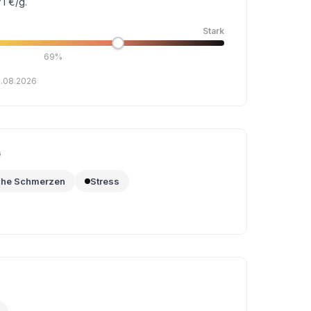
1 €/g.
Stark
69%
6.08.2026
G
che Schmerzen
Stress