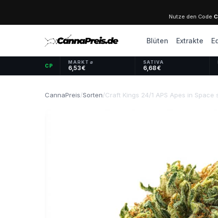
Nutze den Code
C
Blüten
Extrakte
E
MARKT ⌀
SATIVA
CP
6,53 €
6,68 €
CannaPreis
/
Sorten
/
Craft Kings 24/1 APS Apes in Space 