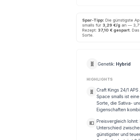
Spar-Tipp:
Die günstigste Ap
smalls für
3,29 €/g
an — 3,71
Rezept:
37,10 € gespart
. Das
Sorte.
🧬
Genetik:
Hybrid
HIGHLIGHTS
Craft Kings 24/1 APS
🧬
Space smalls ist eine
Sorte, die Sativa- un
Eigenschaften kombin
Preisvergleich lohnt:
💶
Unterschied zwische
günstigster und teue