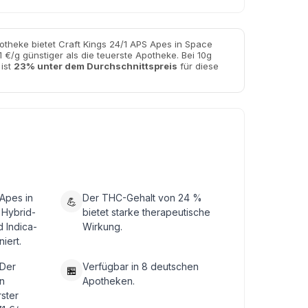
otheke bietet Craft Kings 24/1 APS Apes in Space
 €/g günstiger als die teuerste Apotheke. Bei 10g
 ist
23% unter dem Durchschnittspreis
für diese
 Apes in
Der THC-Gehalt von 24 %
💪
 Hybrid-
bietet starke therapeutische
d Indica-
Wirkung.
iert.
 Der
Verfügbar in 8 deutschen
🏪
n
Apotheken.
rster