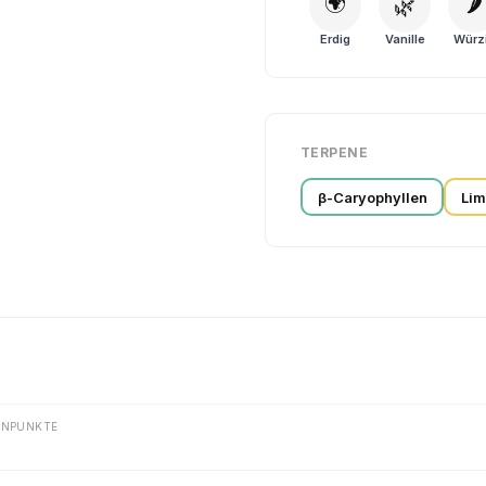
🌍
🌶️
🌿
Erdig
Vanille
Würz
TERPENE
β-Caryophyllen
Li
ENPUNKTE