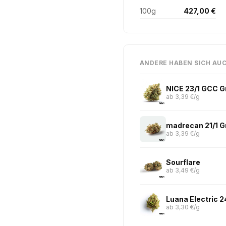
100g
427,00 €
ANDERE HABEN SICH AU
NICE 23/1 GCC 
ab 3,39 €/g
madrecan 21/1 
ab 3,39 €/g
Sourflare
ab 3,49 €/g
Luana Electric 
ab 3,30 €/g