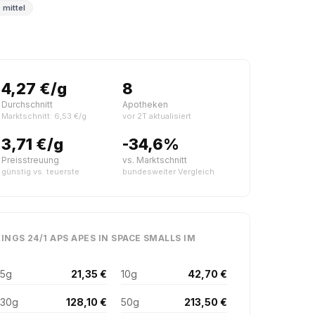
 mittel
4,27 €/g
8
Durchschnitt
Apotheken
Marktschnitt: 6,53 €/g
vor 2T aktualisiert
3,71 €/g
-34,6%
Preisstreuung
vs. Marktschnitt
günstig vs. teuerste
bundesweiter Vergleich
INGS 24/1 APS APES IN SPACE SMALLS IM
5g
21,35 €
10g
42,70 €
30g
128,10 €
50g
213,50 €