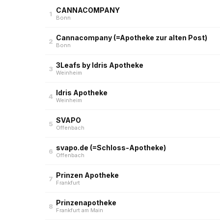
CANNACOMPANY
1
Bonn
Cannacompany (=Apotheke zur alten Post)
2
Bonn
3Leafs by Idris Apotheke
3
Weinheim
Idris Apotheke
4
Weinheim
SVAPO
5
Offenbach
svapo.de (=Schloss-Apotheke)
6
Offenbach
Prinzen Apotheke
7
Frankfurt
Prinzenapotheke
8
Frankfurt am Main