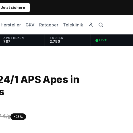
Jetzt sichern
GKV
Ratgeber
Hersteller
Teleklinik
APOTHEKEN
SORTEN
⬤ LIVE
787
2.750
24/1 APS Apes in
s
7 €/g
-23%