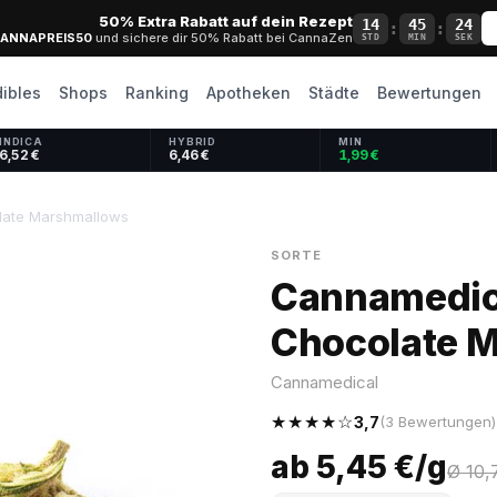
50% Extra Rabatt auf dein Rezept
14
45
23
:
:
ANNAPREIS50
und sichere dir 50% Rabatt bei CannaZen
STD
MIN
SEK
dibles
Shops
Ranking
Apotheken
Städte
Bewertungen
INDICA
HYBRID
MIN
6,52 €
6,46 €
1,99 €
late Marshmallows
SORTE
Cannamedica
Chocolate 
Cannamedical
★★★★☆
3,7
(3 Bewertungen)
ab 5,45 €/g
Ø 10,