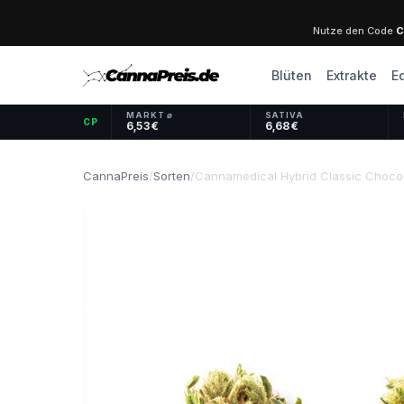
Nutze den Code
C
Blüten
Extrakte
E
MARKT ⌀
SATIVA
CP
6,53 €
6,68 €
CannaPreis
/
Sorten
/
Cannamedical Hybrid Classic Choco