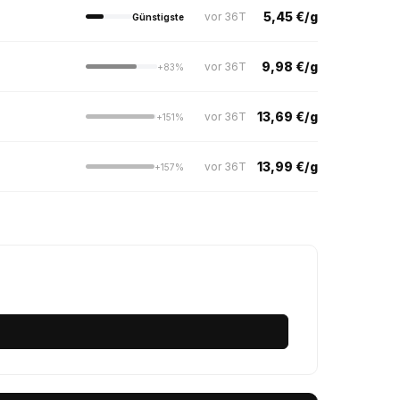
5,45 €/g
vor 36T
Günstigste
9,98 €/g
vor 36T
+83%
13,69 €/g
vor 36T
+151%
13,99 €/g
vor 36T
+157%