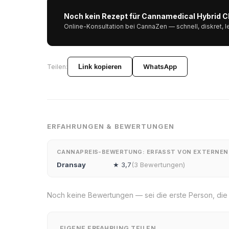
Noch kein Rezept für Cannamedical Hybrid 
Online-Konsultation bei CannaZen — schnell, diskret, l
WhatsApp
Teilen:
Link kopieren
ERFAHRUNGEN & BEWERTUNGEN
CANNAPREIS-BEWERTUNG: ERFASST VON EXTERNE
Dransay
★ 3,7
(3 Bewertungen)
Noch keine Bewertungen — sei die erste Person, die ih
EIGENE ERFAHRUNG TEILEN