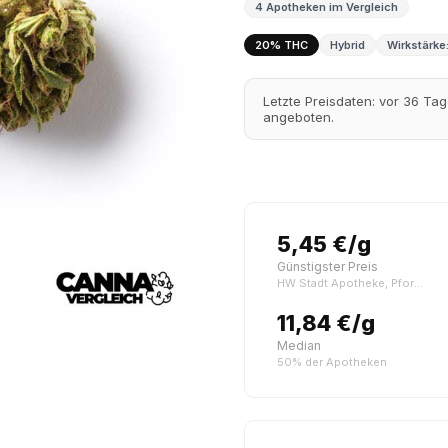
4 Apotheken im Vergleich
20% THC
Hybrid
Wirkstärke:
Letzte Preisdaten: vor 36 Ta
angeboten.
5,45 €/g
Günstigster Preis
HW Stadt Apotheke, Pforzheim
11,84 €/g
Median
50% der Apotheken