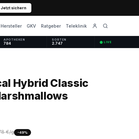
Jetzt sichern
GKV
Ratgeber
Hersteller
Teleklinik
APOTHEKEN
SORTEN
⬤ LIVE
784
2.747
l Hybrid Classic
Marshmallows
78 €/g
-49%