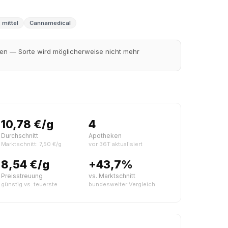
 mittel
Cannamedical
gen — Sorte wird möglicherweise nicht mehr
10,78 €/g
4
Durchschnitt
Apotheken
Marktschnitt: 7,50 €/g
vor 36T aktualisiert
8,54 €/g
+43,7%
Preisstreuung
vs. Marktschnitt
günstig vs. teuerste
bundesweiter Vergleich