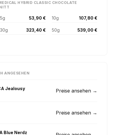
MEDICAL HYBRID CLASSIC CHOCOLATE
NITT
5g
53,90 €
10g
107,80 €
30g
323,40 €
50g
539,00 €
CH ANGESEHEN
CA Jealousy
Preise ansehen →
Preise ansehen →
A Blue Nerdz
Preise ansehen →