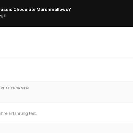
Classic Chocolate Marshmallows?
egal
N PLATTFORMEN
re Erfahrung teilt.