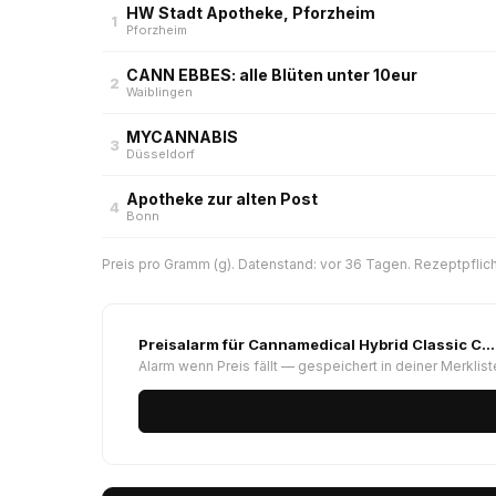
HW Stadt Apotheke, Pforzheim
1
Pforzheim
CANN EBBES: alle Blüten unter 10eur
2
Waiblingen
MYCANNABIS
3
Düsseldorf
Apotheke zur alten Post
4
Bonn
Preis pro Gramm (g). Datenstand: vor 36 Tagen. Rezeptpflich
Preisalarm für Cannamedical Hybrid Classic C…
Alarm wenn Preis fällt — gespeichert in deiner Merklist