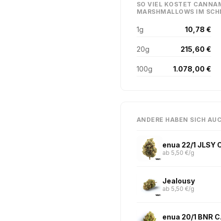
SO VIEL KOSTET CANNA
MARSHMALLOWS IM SCH
1g
10,78 €
20g
215,60 €
100g
1.078,00 €
ANDERE HABEN SICH AU
enua 22/1 JLSY 
ab 5,50 €/g
Jealousy
ab 5,50 €/g
enua 20/1 BNR C