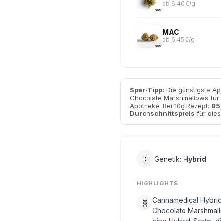
ab 6,40 €/g
MAC
ab 6,45 €/g
Spar-Tipp:
Die günstigste Ap
Chocolate Marshmallows für
Apotheke. Bei 10g Rezept:
85
Durchschnittspreis
für dies
🧬
Genetik:
Hybrid
HIGHLIGHTS
Cannamedical Hybrid
🧬
Chocolate Marshmall
eine Hybrid-Sorte, di