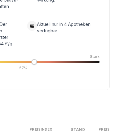
aften
 Der
Aktuell nur in 4 Apotheken
🏪
n
verfügbar.
rster
54 €/g.
Stark
57%
STAND
PREISINDEX
PREIS