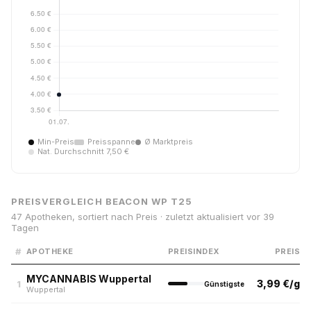
Min-Preis
Preisspanne
Ø Marktpreis
Nat. Durchschnitt 7,50 €
PREISVERGLEICH BEACON WP T25
47 Apotheken, sortiert nach Preis · zuletzt aktualisiert vor 39
Tagen
#
APOTHEKE
PREISINDEX
PREIS
MYCANNABIS Wuppertal
3,99 €/g
1
Günstigste
Wuppertal