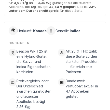
für
3,99 €/g
an — 3,36 €/g günstiger als die teuerste
Apotheke. Bei 10g Rezept:
33,60 € gespart
. Das ist
23%
unter dem Durchschnittspreis
für diese Sorte.
🌍
🧬
Herkunft:
Kanada
Genetik:
Indica
HIGHLIGHTS
Beacon WP T25 ist
Mit 25 % THC zählt
🧬
💪
eine Hybrid-Sorte,
diese Sorte zu den
die Sativa- und
stärksten Produkten
Indica-Eigenschaften
— für erfahrene
kombiniert.
Patienten.
Preisvergleich lohnt:
Bundesweit
💶
🏪
Der Unterschied
verfügbar: aktuell in
zwischen günstigster
47 Apotheken
und teuerster
gelistet.
Apotheke beträgt
3,36 €/g.