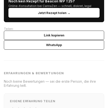
Noch kein Rezept für Beacon WP T25?
Online-Konsultation bei CannaZen — schnell, diskret, legal
Jetzt Rezept holen →
Teilen:
Link kopieren
WhatsApp
ERFAHRUNGEN & BEWERTUNGEN
Noch keine Bewertungen — sei die erste Person, die ihre
Erfahrung teilt.
EIGENE ERFAHRUNG TEILEN