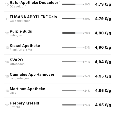
Rats-Apotheke Düsseldorf
4,79 €/g
10
+20%
Düsseldorf
ELISANA APOTHEKE Gelsenkirchen Buer
4,79 €/g
11
+20%
Gelsenkirchen
Purple Buds
4,80 €/g
12
+20%
Ratingen
Kissel Apotheke
4,90 €/g
13
+23%
Frankfurt am Main
SVAPO
4,94 €/g
14
+24%
Offenbach
Cannabis Apo Hannover
4,95 €/g
15
+24%
Langenhagen
Martinus Apotheke
4,95 €/g
16
+24%
Olpe
Herbery Krefeld
4,95 €/g
17
+24%
Krefeld