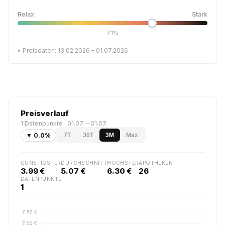
Relax
Stark
71%
• Preisdaten: 13.02.2026 – 01.07.2026
Preisverlauf
1 Datenpunkte · 01.07. – 01.07.
▼ 0.0%
7T
30T
3M
Max
GÜNSTIGSTER
DURCHSCHNITT
HÖCHSTER
APOTHEKEN
3.99 €
5.07 €
6.30 €
26
DATENPUNKTE
1