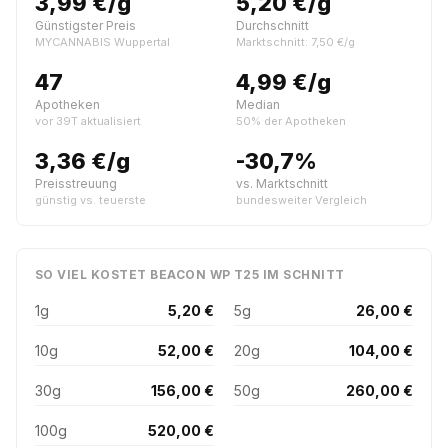
3,99 €/g
5,20 €/g
Günstigster Preis
Durchschnitt
MYCANNABIS Wuppertal
Marktschnitt: 7,50 €/g
47
4,99 €/g
Apotheken
Median
vor 39T aktualisiert
50% der Apotheken
3,36 €/g
-30,7%
Preisstreuung
vs. Marktschnitt
günstig vs. teuerste
bundesweiter Vergleich
SO VIEL KOSTET BEACON WP T25 IM SCHNITT
1g
5,20 €
5g
26,00 €
10g
52,00 €
20g
104,00 €
30g
156,00 €
50g
260,00 €
100g
520,00 €