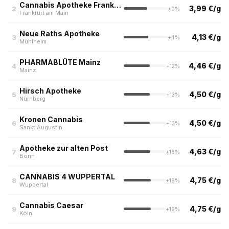
Cannabis Apotheke Frankfurt
3,99 €/g
2
+0%
Frankfurt am Main
Neue Raths Apotheke
4,13 €/g
3
+4%
Mühlheim
PHARMABLÜTE Mainz
4,46 €/g
4
+12%
Mainz
Hirsch Apotheke
4,50 €/g
5
+13%
Nürnberg
Kronen Cannabis
4,50 €/g
6
+13%
Sankt Augustin
Apotheke zur alten Post
4,63 €/g
7
+16%
Bonn
CANNABIS 4 WUPPERTAL
4,75 €/g
8
+19%
Wuppertal
Cannabis Caesar
4,75 €/g
9
+19%
Köln