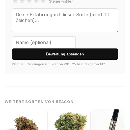
★
★
★
★
★
Sterne wählen
Bewertung absenden
Welche Erfahrungen mit Beacon WP T25 hast du gemacht?
WEITERE SORTEN VON BEACON