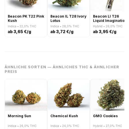
Beacon PK T22 Pink
Beacon IL T28 Ivory
Beacon LI T26
Kush
Lotus
Liquid Imagination
Indica • 22,0% THC
Indica • 28,0% THC
Hybrid • 26,0% THC
ab 3,65 €/g
ab 3,72 €/g
ab 3,95 €/g
ÄHNLICHE SORTEN — ÄHNLICHES THC & ÄHNLICHER
PREIS
Morning Sun
Chemical Kush
GMO Cookies
Indica • 26,0% THC
Indica • 24,0% THC
Hybrid • 27,0% THC