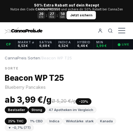
50% Extra Rabatt auf dein Rezept
Nutze den Code
CANNAPREIS50
und sichere dir 50% Rabatt bei CannaZen
20
27
50
:
:
Jetzt sichern
STD
MIN
SEK
MARKT ⌀
SATIVA
INDICA
HYBRID
MIN
CP
⬤ LIVE
6,53 €
6,68 €
6,52 €
6,46 €
1,99 €
CannaPreis
/
Sorten
/
Beacon WP T25
SORTE
Beacon WP T25
Blueberry Pancakes
ab 3,99 €/g
Ø 5,20 €/g
-23%
Bestseller
Strong
47 Apotheken im Vergleich
25% THC
1% CBD
Indica
Wirkstärke: stark
Kanada
▼ -0,7% (7T)