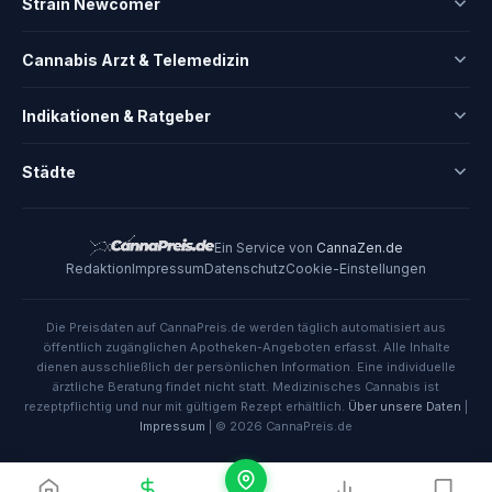
Strain Newcomer
Cannabis Arzt & Telemedizin
Indikationen & Ratgeber
Städte
Ein Service von
CannaZen.de
Redaktion
Impressum
Datenschutz
Cookie-Einstellungen
Die Preisdaten auf CannaPreis.de werden täglich automatisiert aus
öffentlich zugänglichen Apotheken-Angeboten erfasst. Alle Inhalte
dienen ausschließlich der persönlichen Information. Eine individuelle
ärztliche Beratung findet nicht statt. Medizinisches Cannabis ist
rezeptpflichtig und nur mit gültigem Rezept erhältlich.
Über unsere Daten
|
Impressum
| © 2026 CannaPreis.de