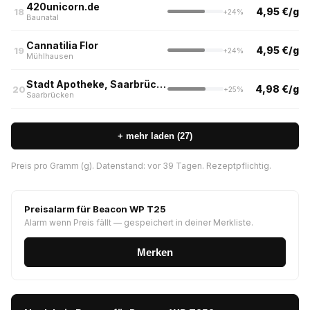
420unicorn.de
4,95 €/g
18
+24%
Baunatal
Cannatilia Flor
4,95 €/g
19
+24%
Mühlhausen
Stadt Apotheke, Saarbrücken
4,98 €/g
20
+25%
Saarbrücken
+ mehr laden (27)
Preis pro Gramm (g). Datenstand: vor 39 Tagen. Rezeptpflichtig.
Preisalarm für Beacon WP T25
Alarm wenn Preis fällt — gespeichert in deiner Merkliste.
Merken