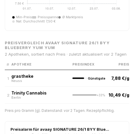
Min-Preis
Preisspanne
Ø Marktpreis
Nat. Durchschnitt 7,50 €
PREISVERGLEICH AVAAY SIGNATURE 26/1 BYY
BLUEBERRY YUM YUM
2 Apotheken, sortiert nach Preis · zuletzt aktualisiert vor 2 Tagen
#
APOTHEKE
PREISINDEX
PREIS
grastheke
7,88 €/g
1
Günstigste
Neuss
Trinity Cannabis
10,49 €/g
2
+33%
Berlin
Preis pro Gramm (g). Datenstand: vor 2 Tagen. Rezeptpflichtig.
Preisalarm für avaay SIGNATURE 26/1 BYY Blue…