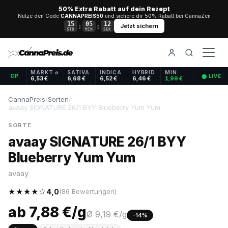
50% Extra Rabatt auf dein Rezept
Nutze den Code
CANNAPREIS50
und sichere dir 50% Rabatt bei CannaZen
15
05
12
:
:
Jetzt sichern
STD
MIN
SEK
MARKT ⌀
SATIVA
INDICA
HYBRID
MIN
CP
⬤ LIVE
6,53 €
6,68 €
6,52 €
6,46 €
1,99 €
CannaPreis
/
Sorten
/
avaay SIGNATURE 26/1 BYY Blueberry Yum Yum
SORTE
avaay SIGNATURE 26/1 BYY
Blueberry Yum Yum
avaay
★★★★☆
4,0
(86 Bewertungen)
ab 7,88 €/g
Ø 9,19 €/g
-14%