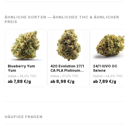
ÄHNLICHE SORTEN — ÄHNLICHES THC & ÄHNLICHER
PREIS
Blueberry Yum
420 Evolution 27/1
24/1 IUVO OC
Yum
CA PLA Platinum
Selene
Kush
Indica • 26,0% THC
Indica • 27,0% THC
Hybrid • 24,0% THC
ab 7,88 €/g
ab 8,98 €/g
ab 7,89 €/g
HÄUFIGE FRAGEN