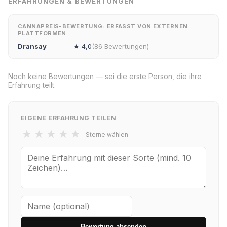
ERFAHRUNGEN & BEWERTUNGEN
CANNAPREIS-BEWERTUNG: ERFASST VON EXTERNEN
PLATTFORMEN
Dransay
★ 4,0
(86 Bewertungen)
Noch keine Bewertungen — sei die erste Person, die ihre
Erfahrung teilt.
EIGENE ERFAHRUNG TEILEN
★
★
★
★
★
Sterne wählen
Bewertung absenden