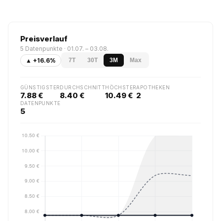
Preisverlauf
5 Datenpunkte · 01.07. – 03.08.
▲ +16.6%
7T
30T
3M
Max
GÜNSTIGSTER
DURCHSCHNITT
HÖCHSTER
APOTHEKEN
7.88 €
8.40 €
10.49 €
2
DATENPUNKTE
5