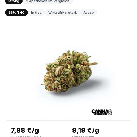
Strong
2 Apotheken im Vergleich
26% THC
Indica
Wirkstärke: stark
Avaay
7,88 €/g
9,19 €/g