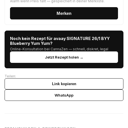
Alarm wenn Preis fällt — gespeichert in deiner Merkliste.
Merken
Noch kein Rezept für avaay SIGNATURE 26/1 BYY
Blueberry Yum Yum?
Online-Konsultation bei CannaZen — schnell, diskret, legal
Jetzt Rezept holen →
Teilen:
Link kopieren
WhatsApp