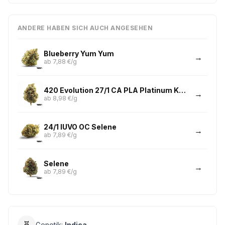
ANDERE HABEN SICH AUCH ANGESEHEN
Blueberry Yum Yum
ab 7,88 €/g
420 Evolution 27/1 CA PLA Platinum Kush
ab 8,98 €/g
24/1 IUVO OC Selene
ab 7,89 €/g
Selene
ab 7,89 €/g
🧬
Genetik:
Indica