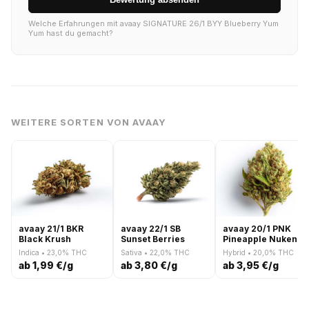
Welche Erfahrungen mit avaay SIGNATURE 26/1 BYY Blueberry Yum
Yum hast du gemacht?
WEITERE SORTEN VON AVAAY
avaay 21/1 BKR
avaay 22/1 SB
avaay 20/1 PNK
Black Krush
Sunset Berries
Pineapple Nuken
Indica • 23,0% THC
Sativa • 22,0% THC
Hybrid • 20,0% THC
ab 1,99 €/g
ab 3,80 €/g
ab 3,95 €/g