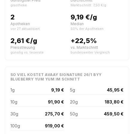
Günstigster Preis
Durchschnitt
grastheke
Marktschnitt: 7,50 €/g
2
9,19 €/g
Apotheken
Median
vor 2T aktualisiert
50% der Apotheken
2,61 €/g
+22,5%
Preisstreuung
vs. Marktschnitt
günstig vs. teuerste
bundesweiter Vergleich
SO VIEL KOSTET AVAAY SIGNATURE 26/1 BYY
BLUEBERRY YUM YUM IM SCHNITT
1g
9,19 €
5g
45,95 €
10g
91,90 €
20g
183,80 €
30g
275,70 €
50g
459,50 €
100g
919,00 €