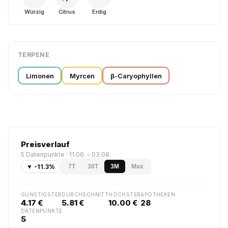
Würzig
Citrus
Erdig
TERPENE
Limonen
Myrcen
β-Caryophyllen
Preisverlauf
5 Datenpunkte · 11.06. – 03.08.
▼ -11.3%
7T
30T
3M
Max
GÜNSTIGSTER
DURCHSCHNITT
HÖCHSTER
APOTHEKEN
4.17 €
5.81 €
10.00 €
28
DATENPUNKTE
5