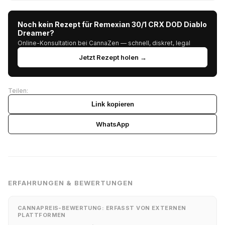
Noch kein Rezept für Remexian 30/1 CRX DOD Diablo
Dreamer?
Online-Konsultation bei CannaZen — schnell, diskret, legal
Jetzt Rezept holen →
Teilen:
Link kopieren
WhatsApp
ERFAHRUNGEN & BEWERTUNGEN
CANNAPREIS-BEWERTUNG: ERFASST VON EXTERNEN
PLATTFORMEN