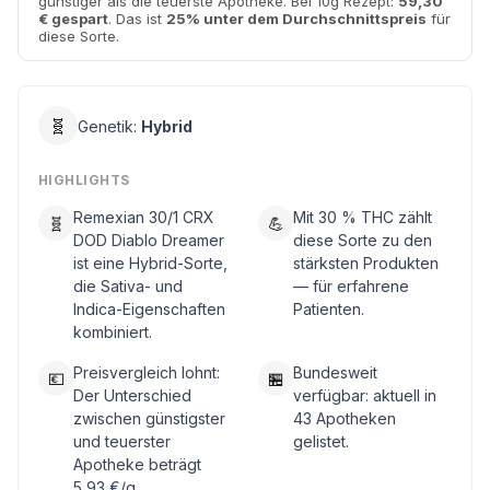
günstiger als die teuerste Apotheke. Bei 10g Rezept:
59,30
€ gespart
. Das ist
25% unter dem Durchschnittspreis
für
diese Sorte.
🧬
Genetik:
Hybrid
HIGHLIGHTS
Remexian 30/1 CRX
Mit 30 % THC zählt
🧬
💪
DOD Diablo Dreamer
diese Sorte zu den
ist eine Hybrid-Sorte,
stärksten Produkten
die Sativa- und
— für erfahrene
Indica-Eigenschaften
Patienten.
kombiniert.
Preisvergleich lohnt:
Bundesweit
💶
🏪
Der Unterschied
verfügbar: aktuell in
zwischen günstigster
43 Apotheken
und teuerster
gelistet.
Apotheke beträgt
5,93 €/g.