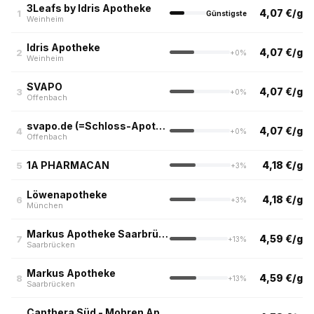
3Leafs by Idris Apotheke
4,07 €/g
1
Günstigste
Weinheim
Idris Apotheke
4,07 €/g
2
+0%
Weinheim
SVAPO
4,07 €/g
3
+0%
Offenbach
svapo.de (=Schloss-Apotheke)
4,07 €/g
4
+0%
Offenbach
1A PHARMACAN
4,18 €/g
5
+3%
Löwenapotheke
4,18 €/g
6
+3%
München
Markus Apotheke Saarbrücken
4,59 €/g
7
+13%
Saarbrücken
Markus Apotheke
4,59 €/g
8
+13%
Saarbrücken
Canthera Süd - Mohren Apotheke Südstadt