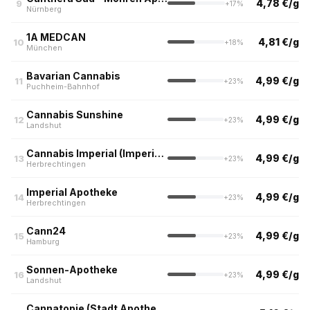
4,78 €/g
9
+17%
Nürnberg
1A MEDCAN
4,81 €/g
10
+18%
München
Bavarian Cannabis
4,99 €/g
11
+23%
Puchheim-Bahnhof
Cannabis Sunshine
4,99 €/g
12
+23%
Landshut
Cannabis Imperial (Imperial Apotheke, Herbrechtingen)
4,99 €/g
13
+23%
Herbrechtingen
Imperial Apotheke
4,99 €/g
14
+23%
Herbrechtingen
Cann24
4,99 €/g
15
+23%
Hamburg
Sonnen-Apotheke
4,99 €/g
16
+23%
Landshut
Cannatopie (Stadt Apotheke, Saarbrücken)