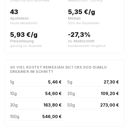
3Leafs by Idris Apotheke
Marktschnitt: 7,50 €/g
43
5,35 €/g
Apotheken
Median
heute aktualisiert
50% der Apotheken
5,93 €/g
-27,3%
Preisstreuung
vs. Marktschnitt
günstig vs. teuerste
bundesweiter Vergleich
SO VIEL KOSTET REMEXIAN 30/1 CRX DOD DIABLO
DREAMER IM SCHNITT
1g
5,46 €
5g
27,30 €
10g
54,60 €
20g
109,20 €
30g
163,80 €
50g
273,00 €
100g
546,00 €