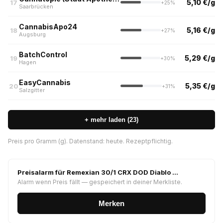
5,10 €/g
17
+25%
Saarbrücken
CannabisApo24
5,16 €/g
18
+27%
Augsburg
BatchControl
5,29 €/g
19
+30%
Hagen
EasyCannabis
5,35 €/g
20
+31%
Salzgitter
+ mehr laden (23)
Preis pro Gramm (g). Datenstand: heute. Rezeptpflichtig.
Preisalarm für Remexian 30/1 CRX DOD Diablo …
Alarm wenn Preis fällt — gespeichert in deiner Merkliste.
Merken