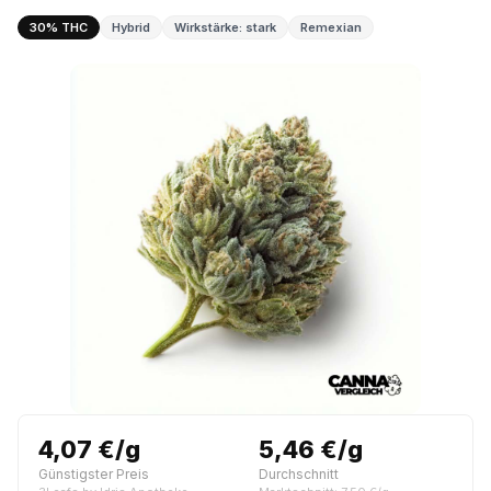
30% THC
Hybrid
Wirkstärke: stark
Remexian
4,07 €/g
5,46 €/g
Günstigster Preis
Durchschnitt