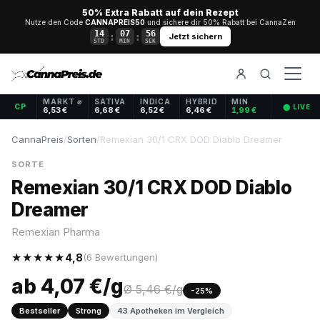
50% Extra Rabatt auf dein Rezept
Nutze den Code
CANNAPREIS50
und sichere dir 50% Rabatt bei CannaZen
14
07
56
:
:
Jetzt sichern
STD
MIN
SEK
MARKT ⌀
SATIVA
INDICA
HYBRID
MIN
CP
⬤ LIVE
6,53 €
6,68 €
6,52 €
6,46 €
1,99 €
CannaPreis
/
Sorten
/
Remexian 30/1 CRX DOD Diablo Dreamer
SORTE
Remexian 30/1 CRX DOD Diablo
Dreamer
Remexian Pharma
★★★★★
4,8
(6 Bewertungen)
ab 4,07 €/g
Ø 5,46 €/g
-25%
Bestseller
Strong
43 Apotheken im Vergleich