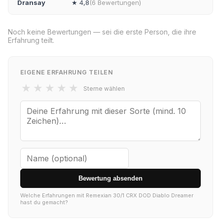
Dransay
★ 4,8
(6 Bewertungen)
Noch keine Bewertungen — sei die erste Person, die ihre
Erfahrung teilt.
EIGENE ERFAHRUNG TEILEN
★
★
★
★
★
Sterne wählen
Bewertung absenden
Welche Erfahrungen mit Remexian 30/1 CRX DOD Diablo Dreamer
hast du gemacht?