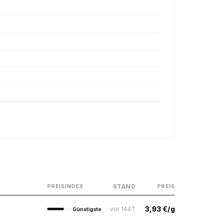
STAND
PREISINDEX
PREIS
3,93 €/g
vor 144T
Günstigste