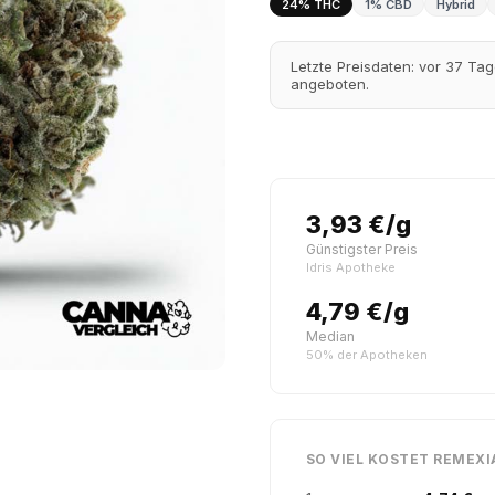
24% THC
1% CBD
Hybrid
Letzte Preisdaten: vor 37 Ta
angeboten.
3,93 €/g
Günstigster Preis
Idris Apotheke
4,79 €/g
Median
50% der Apotheken
SO VIEL KOSTET REMEXI