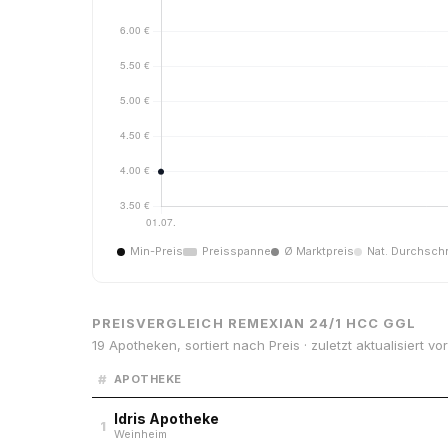
Min-Preis
Preisspanne
Ø Marktpreis
Nat. Durchschn
PREISVERGLEICH REMEXIAN 24/1 HCC GGL
19 Apotheken, sortiert nach Preis · zuletzt aktualisiert v
#
APOTHEKE
Idris Apotheke
1
Weinheim