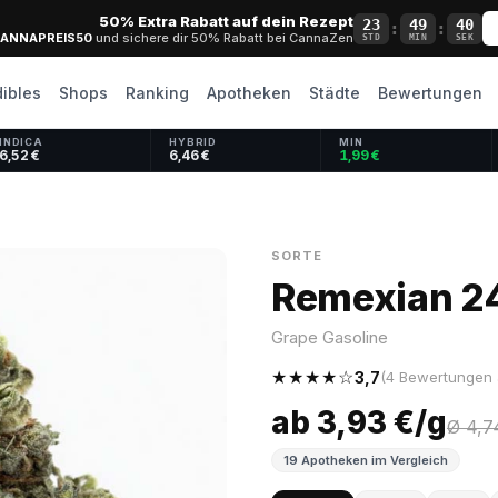
50% Extra Rabatt auf dein Rezept
23
49
39
:
:
ANNAPREIS50
und sichere dir 50% Rabatt bei CannaZen
STD
MIN
SEK
dibles
Shops
Ranking
Apotheken
Städte
Bewertungen
INDICA
HYBRID
MIN
6,52 €
6,46 €
1,99 €
SORTE
Remexian 2
Grape Gasoline
★★★★☆
3,7
(4 Bewertungen 
ab 3,93 €/g
Ø 4,7
19 Apotheken im Vergleich