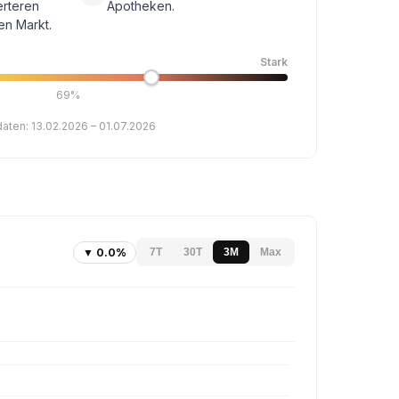
erteren
Apotheken.
en Markt.
Stark
69%
daten: 13.02.2026 – 01.07.2026
▼ 0.0%
7T
30T
3M
Max