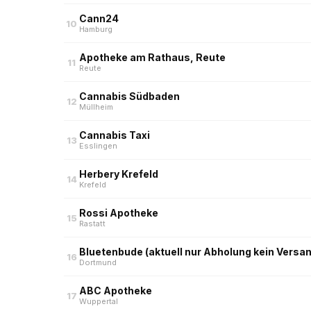
Cann24
10
Hamburg
Apotheke am Rathaus, Reute
11
Reute
Cannabis Südbaden
12
Müllheim
Cannabis Taxi
13
Esslingen
Herbery Krefeld
14
Krefeld
Rossi Apotheke
15
Rastatt
Bluetenbude (aktuell nur Abholung kein Versa
16
Dortmund
ABC Apotheke
17
Wuppertal