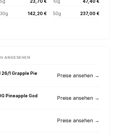
5g
23,70 €
10g
47,40 €
30g
142,20 €
50g
237,00 €
CH ANGESEHEN
 26/1 Grapple Pie
Preise ansehen →
OG Pineapple God
Preise ansehen →
Preise ansehen →