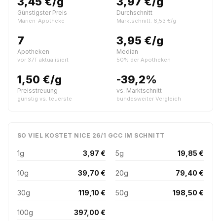
3,45 €/g
3,97 €/g
Günstigster Preis
Durchschnitt
Marien-Apotheke
Marktschnitt: 6,53 €/g
7
3,95 €/g
Apotheken
Median
vor 37T aktualisiert
50% der Apotheken
1,50 €/g
-39,2%
Preisstreuung
vs. Marktschnitt
günstig vs. teuerste
bundesweiter Vergleich
SO VIEL KOSTET NICE 26/1 GCC IM SCHNITT
1g
3,97 €
5g
19,85 €
10g
39,70 €
20g
79,40 €
30g
119,10 €
50g
198,50 €
100g
397,00 €