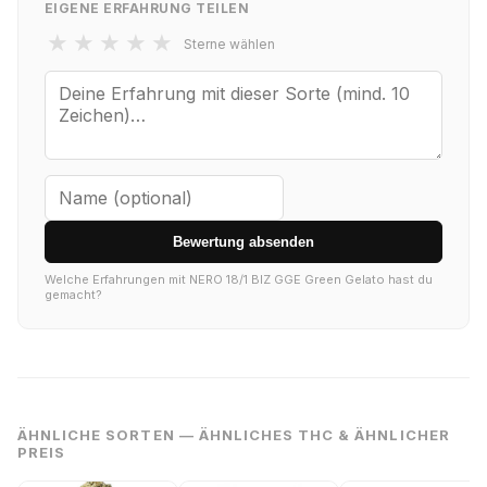
EIGENE ERFAHRUNG TEILEN
★
★
★
★
★
Sterne wählen
Bewertung absenden
Welche Erfahrungen mit NERO 18/1 BIZ GGE Green Gelato hast du
gemacht?
ÄHNLICHE SORTEN — ÄHNLICHES THC & ÄHNLICHER
PREIS