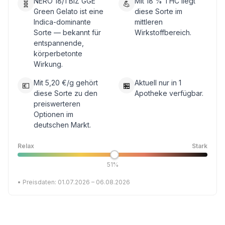
NERO 18/1 BIZ GGE
Mit 18 % THC liegt
🧬
💪
Green Gelato ist eine
diese Sorte im
Indica-dominante
mittleren
Sorte — bekannt für
Wirkstoffbereich.
entspannende,
körperbetonte
Wirkung.
Mit 5,20 €/g gehört
Aktuell nur in 1
💶
🏪
diese Sorte zu den
Apotheke verfügbar.
preiswerteren
Optionen im
deutschen Markt.
Relax
Stark
51%
• Preisdaten: 01.07.2026 – 06.08.2026