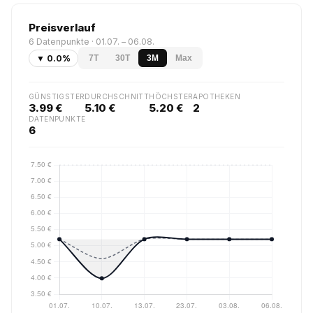
Preisverlauf
6 Datenpunkte · 01.07. – 06.08.
▼ 0.0%
7T
30T
3M
Max
GÜNSTIGSTER
DURCHSCHNITT
HÖCHSTER
APOTHEKEN
3.99 €
5.10 €
5.20 €
2
DATENPUNKTE
6