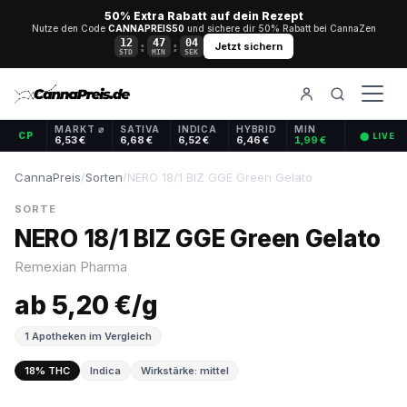
50% Extra Rabatt auf dein Rezept
Nutze den Code
CANNAPREIS50
und sichere dir 50% Rabatt bei CannaZen
12
47
04
:
:
Jetzt sichern
STD
MIN
SEK
MARKT ⌀
SATIVA
INDICA
HYBRID
MIN
CP
⬤ LIVE
6,53 €
6,68 €
6,52 €
6,46 €
1,99 €
CannaPreis
/
Sorten
/
NERO 18/1 BIZ GGE Green Gelato
SORTE
NERO 18/1 BIZ GGE Green Gelato
Remexian Pharma
ab 5,20 €/g
1 Apotheken im Vergleich
18% THC
Indica
Wirkstärke: mittel