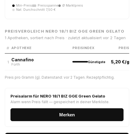
Min-Preis
Preisspanne
Ø Marktpreis
Nat. Durchschnitt 7,50 €
PREISVERGLEICH NERO 18/1 BIZ GGE GREEN GELATO
1 Apotheken, sortiert nach Preis · zuletzt aktualisiert vor 2 Tagen
#
APOTHEKE
PREISINDEX
PREIS
Cannafino
5,20 €/g
1
Günstigste
Fürth
Preis pro Gramm (g). Datenstand: vor 2 Tagen. Rezeptpflichtig.
Preisalarm für NERO 18/1 BIZ GGE Green Gelato
Alarm wenn Preis fällt — gespeichert in deiner Merkliste.
Merken