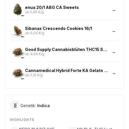
enua 20/1 ABG CA Sweets
ab 5,85 €/g
Sibanax Crescendo Cookies 16/1
ab 6,00 €/g
Good Supply Cannabisblüten THC15 SNL Snow Leopard
ab 9,98 €/g
Cannamedical Hybrid Forte KA Gelato Lemon
ab 5,15 €/g
🧬
Genetik:
Indica
HIGHLIGHTS