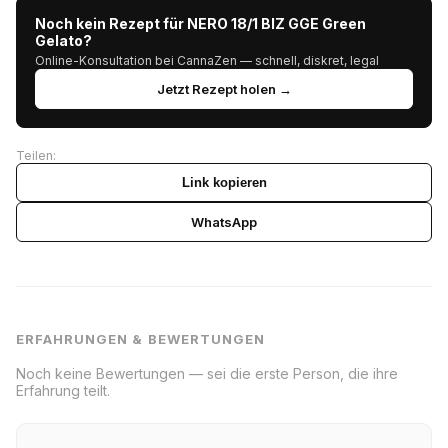
Noch kein Rezept für NERO 18/1 BIZ GGE Green
Gelato?
Online-Konsultation bei CannaZen — schnell, diskret, legal
Jetzt Rezept holen →
Teilen:
Link kopieren
WhatsApp
ERFAHRUNGEN & BEWERTUNGEN
Noch keine Bewertungen — sei die erste Person, die ihre
Erfahrung teilt.