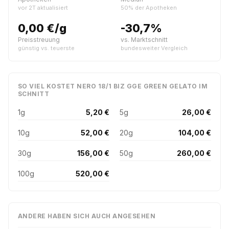
vor 2T aktualisiert
50% der Apotheken
0,00 €/g
-30,7%
Preisstreuung
vs. Marktschnitt
günstig vs. teuerste
bundesweiter Vergleich
SO VIEL KOSTET NERO 18/1 BIZ GGE GREEN GELATO IM
SCHNITT
1g
5,20 €
5g
26,00 €
10g
52,00 €
20g
104,00 €
30g
156,00 €
50g
260,00 €
100g
520,00 €
ANDERE HABEN SICH AUCH ANGESEHEN