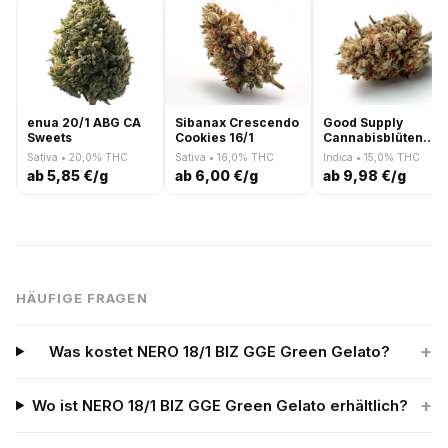
enua 20/1 ABG CA
Sibanax Crescendo
Good Supply
Sweets
Cookies 16/1
Cannabisblüten
THC15 SNL Snow
Sativa • 20,0% THC
Sativa • 16,0% THC
Indica • 15,0% THC
Leopard
ab 5,85 €/g
ab 6,00 €/g
ab 9,98 €/g
HÄUFIGE FRAGEN
+
Was kostet NERO 18/1 BIZ GGE Green Gelato?
+
Wo ist NERO 18/1 BIZ GGE Green Gelato erhältlich?