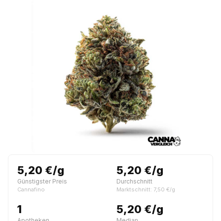
5,20 €/g
5,20 €/g
Günstigster Preis
Durchschnitt
Cannafino
Marktschnitt: 7,50 €/g
1
5,20 €/g
Apotheken
Median