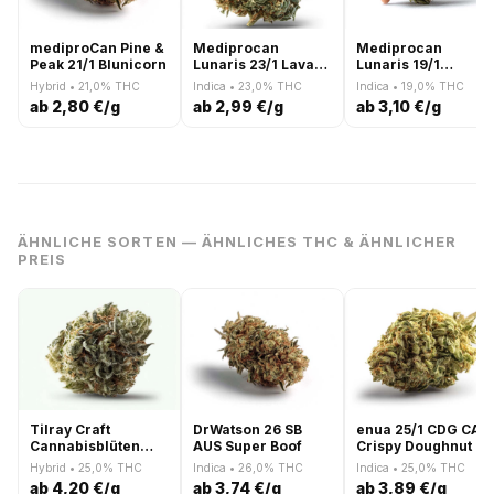
mediproCan Pine &
Mediprocan
Mediprocan
Peak 21/1 Blunicorn
Lunaris 23/1 Lava
Lunaris 19/1
Cake
Forbidden Lolly
Hybrid • 21,0% THC
Indica • 23,0% THC
Indica • 19,0% THC
ab 2,80 €/g
ab 2,99 €/g
ab 3,10 €/g
ÄHNLICHE SORTEN — ÄHNLICHES THC & ÄHNLICHER
PREIS
Tilray Craft
DrWatson 26 SB
enua 25/1 CDG CA
Cannabisblüten
AUS Super Boof
Crispy Doughnut
THC25 CTB Cactus
Hybrid • 25,0% THC
Indica • 26,0% THC
Indica • 25,0% THC
Breath
ab 4,20 €/g
ab 3,74 €/g
ab 3,89 €/g