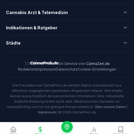
Cannabis Arzt & Telemedizin
Indikationen & Ratgeber
Städte
Ein Service von
CannaZen.de
Redaktion
Impressum
Datenschutz
Cookie-Einstellungen
Die Preisdaten auf CannaPreis.de werden täglich automatisiert aus
öffentlich zugänglichen Apotheken-Angeboten erfasst. Alle Inhalte
dienen ausschließlich der persönlichen Information. Eine individuelle
ärztliche Beratung findet nicht statt. Medizinisches Cannabis ist
rezeptpflichtig und nur mit gültigem Rezept erhältlich.
Über unsere Daten
|
Impressum
| © 2026 CannaPreis.de