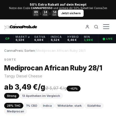
50% Extra Rabatt auf dein Rezept
Nutze den Code
CANNAPREIS50
und sichere dir 50% Rabatt bei CannaZen
09
14
58
:
:
Jetzt sichern
STD
MIN
SEK
MARKT ⌀
SATIVA
INDICA
HYBRID
MIN
CP
⬤ LIVE
6,53 €
6,68 €
6,52 €
6,46 €
1,99 €
CannaPreis
/
Sorten
/
Mediprocan African Ruby 28/1
SORTE
Mediprocan African Ruby 28/1
Tangy Diesel Cheese
ab 3,49 €/g
Ø 5,97 €/g
-42%
Strong
13 Apotheken im Vergleich
28% THC
1% CBD
Indica
Wirkstärke: stark
Südafrika
Mediprocan