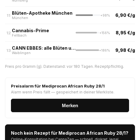
Nürnberg
Blüten-Apotheke München
6,90 €/g
11
+98%
München
Cannabis-Prime
8,95 €/g
12
+156%
Fellbach
CANN EBBES: alle Blüten unter 10eur
9,98 €/g
13
+186%
Waiblingen
Preis pro Gramm (g). Datenstand: vor 180 Tagen. Rezeptpflichtig.
Preisalarm für Mediprocan African Ruby 28/1
Alarm wenn Preis fällt — gespeichert in deiner Merkliste.
Merken
Noch kein Rezept für Mediprocan African Ruby 28/1?
Online-Konsultation bei CannaZen — schnell, diskret, legal