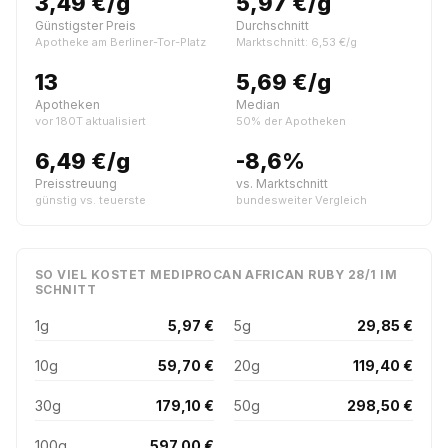
3,49 €/g
5,97 €/g
Günstigster Preis
Durchschnitt
Apotheke am Berliner-Tor-Platz
Marktschnitt: 6,53 €/g
13
5,69 €/g
Apotheken
Median
vor 180T aktualisiert
50% der Apotheken
6,49 €/g
-8,6%
Preisstreuung
vs. Marktschnitt
günstig vs. teuerste
bundesweiter Vergleich
SO VIEL KOSTET MEDIPROCAN AFRICAN RUBY 28/1 IM
SCHNITT
1g
5,97 €
5g
29,85 €
10g
59,70 €
20g
119,40 €
30g
179,10 €
50g
298,50 €
100g
597,00 €