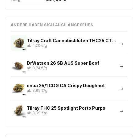
ANDERE HABEN SICH AUCH ANGESEHEN
Tilray Craft Cannabisblüten THC25 CTB Cactus Breath
ab 4,20 €/g
DrWatson 26 SB AUS Super Boof
ab 3,74 €/g
enua 25/1 CDG CA Crispy Doughnut
ab 3,89 €/g
Tilray THC 25 Spotlight Porto Purps
ab 3,99 €/g