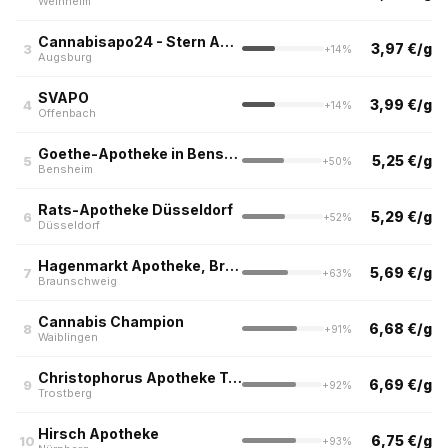
Weinheim
Cannabisapo24 - Stern Apotheke Augsburg
3,97 €/g
3
+14%
Augsburg
SVAPO
3,99 €/g
4
+14%
Offenbach
Goethe-Apotheke in Bensheim
5,25 €/g
5
+50%
Bensheim
Rats-Apotheke Düsseldorf
5,29 €/g
6
+52%
Düsseldorf
Hagenmarkt Apotheke, Braunschweig
5,69 €/g
7
+63%
Braunschweig
Cannabis Champion
6,68 €/g
8
+91%
Waiblingen
Christophorus Apotheke Trostberg
6,69 €/g
9
+92%
Trostberg
Hirsch Apotheke
6,75 €/g
10
+93%