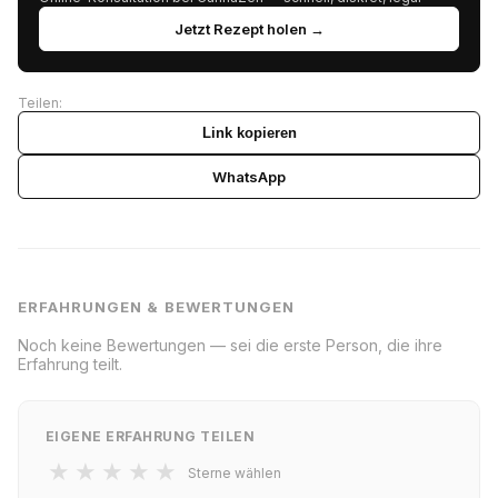
Jetzt Rezept holen →
Teilen:
Link kopieren
WhatsApp
ERFAHRUNGEN & BEWERTUNGEN
Noch keine Bewertungen — sei die erste Person, die ihre
Erfahrung teilt.
EIGENE ERFAHRUNG TEILEN
★
★
★
★
★
Sterne wählen