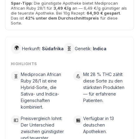
Spar-Tipp:
Die günstigste Apotheke bietet Mediprocan
African Ruby 28/1 für
3,49 €/g
an — 6,49 €/g günstiger als
die teuerste Apotheke. Bei 10g Rezept:
64,90 € gespart
.
Das ist
42% unter dem Durchschnittspreis
für diese
Sorte.
🌍
🧬
Herkunft:
Südafrika
Genetik:
Indica
HIGHLIGHTS
Mediprocan African
Mit 28 % THC zählt
🧬
💪
Ruby 28/1 ist eine
diese Sorte zu den
Hybrid-Sorte, die
stärksten Produkten
Sativa- und Indica-
— für erfahrene
Eigenschaften
Patienten.
kombiniert.
Preisvergleich lohnt:
Verfügbar in 13
💶
🏪
Der Unterschied
deutschen
zwischen günstigster
Apotheken.
und teuerster