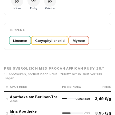
🌿
🌿
Käse
Erdig
Kräuter
TERPENE
Limonen
Caryophyllenoxid
Myrcen
PREISVERGLEICH MEDIPROCAN AFRICAN RUBY 28/1
13 Apotheken, sortiert nach Preis · zuletzt aktualisiert vor 180
Tagen
#
APOTHEKE
PREISINDEX
PREIS
Apotheke am Berliner-Tor-Platz
3,49 €/g
1
Günstigste
Wesel
Idris Apotheke
3,95 €/g
2
+13%