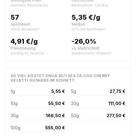
Günstigster Preis
Durchschnitt
Cannabis Weinstrasse
Marktschnitt: 7,50 €/g
57
5,35 €/g
Apotheken
Median
heute aktualisiert
50% der Apotheken
4,91 €/g
-26,0%
Preisstreuung
vs. Marktschnitt
günstig vs. teuerste
bundesweiter Vergleich
SO VIEL KOSTET ENUA 30/1 SF4 CA CGG CHERRY
GELATTI GUSHERS IM SCHNITT
1g
5,55 €
5g
27,75 €
10g
55,50 €
20g
111,00 €
30g
166,50 €
50g
277,50 €
100g
555,00 €