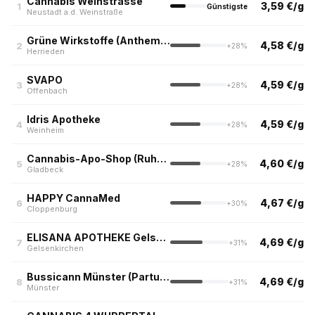
Cannabis Weinstrasse
3,59 €/g
1
Günstigste
Neustadt a.d. Weinstraße
Grüne Wirkstoffe (Anthemis Apotheke)
4,58 €/g
2
+28%
Herrieden
SVAPO
4,59 €/g
3
+28%
Offenbach
Idris Apotheke
4,59 €/g
4
+28%
Weinheim
Cannabis-Apo-Shop (Ruhrpott)
4,60 €/g
5
+28%
Gladbeck
HAPPY CannaMed
4,67 €/g
6
+30%
Cloppenburg
ELISANA APOTHEKE Gelsenkirchen Buer
4,69 €/g
7
+31%
Gelsenkirchen
Bussicann Münster (Partus HIT Apotheke)
4,69 €/g
8
+31%
Münster