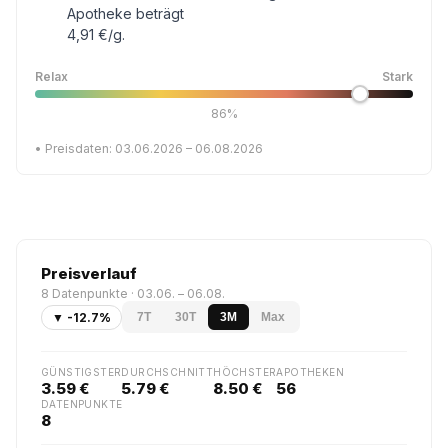
Apotheke beträgt
4,91 €/g.
Relax
Stark
86%
• Preisdaten: 03.06.2026 – 06.08.2026
Preisverlauf
8 Datenpunkte · 03.06. – 06.08.
▼ -12.7%
7T
30T
3M
Max
GÜNSTIGSTER
DURCHSCHNITT
HÖCHSTER
APOTHEKEN
3.59 €
5.79 €
8.50 €
56
DATENPUNKTE
8