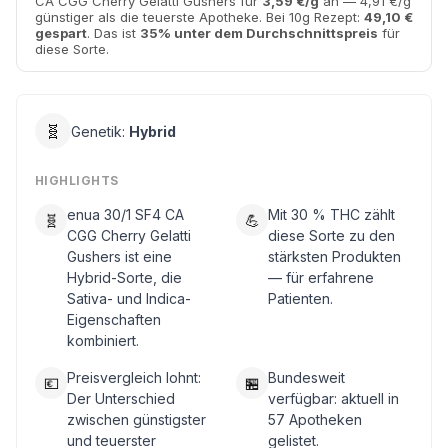
CA CGG Cherry Gelatti Gushers für
3,59 €/g
an — 4,91 €/g
günstiger als die teuerste Apotheke. Bei 10g Rezept:
49,10 €
gespart
. Das ist
35% unter dem Durchschnittspreis
für
diese Sorte.
🧬
Genetik:
Hybrid
HIGHLIGHTS
enua 30/1 SF4 CA
Mit 30 % THC zählt
🧬
💪
CGG Cherry Gelatti
diese Sorte zu den
Gushers ist eine
stärksten Produkten
Hybrid-Sorte, die
— für erfahrene
Sativa- und Indica-
Patienten.
Eigenschaften
kombiniert.
Preisvergleich lohnt:
Bundesweit
💶
🏪
Der Unterschied
verfügbar: aktuell in
zwischen günstigster
57 Apotheken
und teuerster
gelistet.