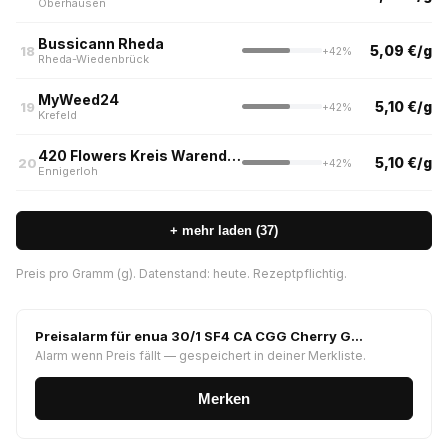
Oberhausen
Bussicann Rheda
5,09 €/g
18
+42%
Rheda-Wiedenbrück
MyWeed24
5,10 €/g
19
+42%
Krefeld
420 Flowers Kreis Warendorf (Apotheke Hake, Ennigerloh)
5,10 €/g
20
+42%
Ennigerloh
+ mehr laden (37)
Preis pro Gramm (g). Datenstand: heute. Rezeptpflichtig.
Preisalarm für enua 30/1 SF4 CA CGG Cherry G…
Alarm wenn Preis fällt — gespeichert in deiner Merkliste.
Merken