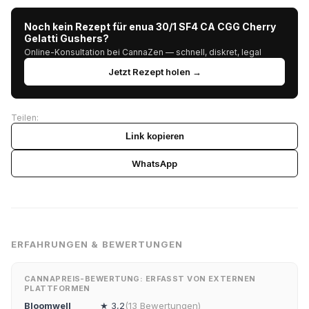
Noch kein Rezept für enua 30/1 SF4 CA CGG Cherry
Gelatti Gushers?
Online-Konsultation bei CannaZen — schnell, diskret, legal
Jetzt Rezept holen →
Teilen:
Link kopieren
WhatsApp
ERFAHRUNGEN & BEWERTUNGEN
CANNAPREIS-BEWERTUNG: ERFASST VON EXTERNEN
PLATTFORMEN
Bloomwell
★ 3,2
(13 Bewertungen)