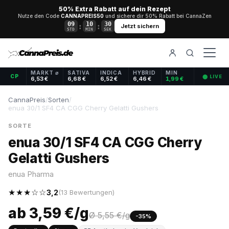
50% Extra Rabatt auf dein Rezept
Nutze den Code
CANNAPREIS50
und sichere dir 50% Rabatt bei CannaZen
09
10
29
:
:
Jetzt sichern
STD
MIN
SEK
MARKT ⌀
SATIVA
INDICA
HYBRID
MIN
CP
⬤ LIVE
6,53 €
6,68 €
6,52 €
6,46 €
1,99 €
CannaPreis
/
Sorten
/
enua 30/1 SF4 CA CGG Cherry Gelatti Gushers
SORTE
enua 30/1 SF4 CA CGG Cherry
Gelatti Gushers
enua Pharma
★★★☆☆
3,2
(13 Bewertungen)
ab 3,59 €/g
Ø 5,55 €/g
-35%