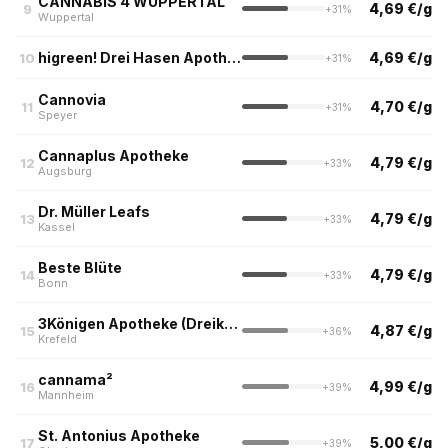
CANNABIS 4 WUPPERTAL
4,69 €/g
9
+31%
Wuppertal
higreen! Drei Hasen Apotheke
4,69 €/g
10
+31%
Cannovia
4,70 €/g
11
+31%
Speyer
Cannaplus Apotheke
4,79 €/g
12
+33%
Augsburg
Dr. Müller Leafs
4,79 €/g
13
+33%
Kassel
Beste Blüte
4,79 €/g
14
+33%
Bonn
3Königen Apotheke (Dreikönigen Apotheke am Ostwall, Krefeld)
4,87 €/g
15
+36%
Krefeld
cannama²
4,99 €/g
16
+39%
Mannheim
St. Antonius Apotheke
5,00 €/g
17
+39%