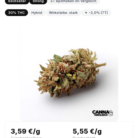
Bestseller
Strong
57 Apotheken im Vergleich
30% THC
Hybrid
Wirkstärke: stark
▼ -2,0% (7T)
3,59 €/g
5,55 €/g