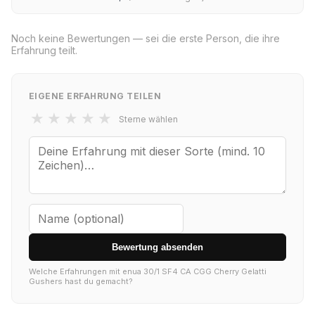
Noch keine Bewertungen — sei die erste Person, die ihre
Erfahrung teilt.
EIGENE ERFAHRUNG TEILEN
★
★
★
★
★
Sterne wählen
Bewertung absenden
Welche Erfahrungen mit enua 30/1 SF4 CA CGG Cherry Gelatti
Gushers hast du gemacht?