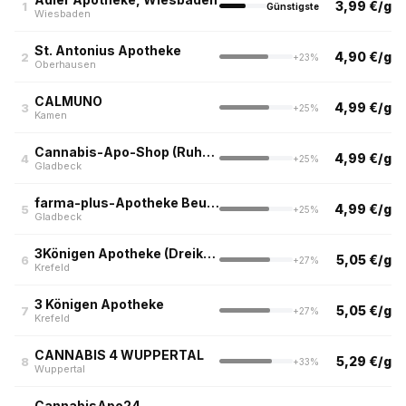
3,99 €/g
1
Günstigste
Wiesbaden
St. Antonius Apotheke
4,90 €/g
2
+23%
Oberhausen
CALMUNO
4,99 €/g
3
+25%
Kamen
Cannabis-Apo-Shop (Ruhrpott)
4,99 €/g
4
+25%
Gladbeck
farma-plus-Apotheke Beuth in Gladbeck
4,99 €/g
5
+25%
Gladbeck
3Königen Apotheke (Dreikönigen Apotheke am Ostwall, Krefeld)
5,05 €/g
6
+27%
Krefeld
3 Königen Apotheke
5,05 €/g
7
+27%
Krefeld
CANNABIS 4 WUPPERTAL
5,29 €/g
8
+33%
Wuppertal
CannabisApo24