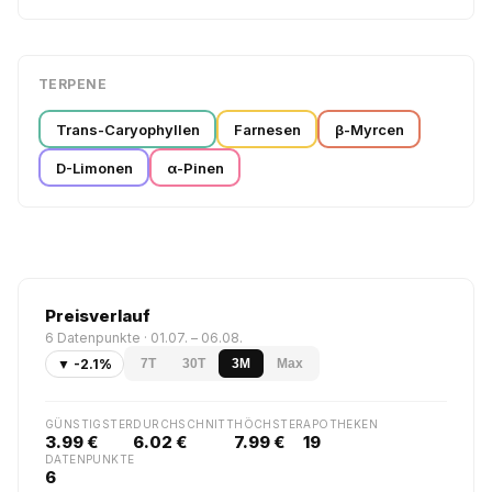
TERPENE
Trans-Caryophyllen
Farnesen
β-Myrcen
D-Limonen
α-Pinen
Preisverlauf
6 Datenpunkte · 01.07. – 06.08.
▼ -2.1%
7T
30T
3M
Max
GÜNSTIGSTER
DURCHSCHNITT
HÖCHSTER
APOTHEKEN
3.99 €
6.02 €
7.99 €
19
DATENPUNKTE
6