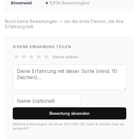
Bloomwell
★ 1,7
(10 Bewertungen)
Noch keine Bewertungen — sei die erste Person, die ihre
Erfahrung teilt.
EIGENE ERFAHRUNG TEILEN
★
★
★
★
★
Sterne wählen
Bewertung absenden
Welche Erfahrungen mit enua 30/1 CNS CA Cush N Smoke hast du
gemacht?