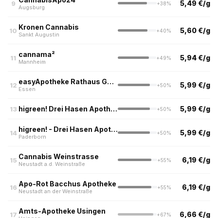
5,49 €/g
9
+38%
Augsburg
Kronen Cannabis
5,60 €/g
10
+40%
Sankt Augustin
cannama²
5,94 €/g
11
+49%
Mannheim
easyApotheke Rathaus Galerie, Essen
5,99 €/g
12
+50%
Essen
higreen! Drei Hasen Apotheke
5,99 €/g
13
+50%
higreen! - Drei Hasen Apotheke
5,99 €/g
14
+50%
Paderborn
Cannabis Weinstrasse
6,19 €/g
15
+55%
Neustadt a.d. Weinstraße
Apo-Rot Bacchus Apotheke
6,19 €/g
16
+55%
Neustadt an der Weinstraße
Amts-Apotheke Usingen
6,66 €/g
17
+67%