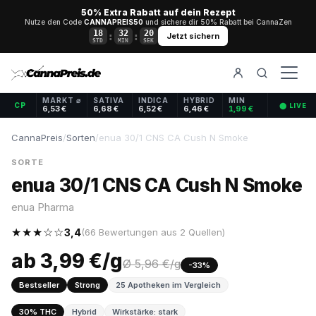
50% Extra Rabatt auf dein Rezept
Nutze den Code
CANNAPREIS50
und sichere dir 50% Rabatt bei CannaZen
18
32
20
:
:
Jetzt sichern
STD
MIN
SEK
MARKT ⌀
SATIVA
INDICA
HYBRID
MIN
CP
⬤ LIVE
6,53 €
6,68 €
6,52 €
6,46 €
1,99 €
CannaPreis
/
Sorten
/
enua 30/1 CNS CA Cush N Smoke
SORTE
enua 30/1 CNS CA Cush N Smoke
enua Pharma
★★★☆☆
3,4
(66 Bewertungen aus 2 Quellen)
ab 3,99 €/g
Ø 5,96 €/g
-33%
Bestseller
Strong
25 Apotheken im Vergleich
30% THC
Hybrid
Wirkstärke: stark