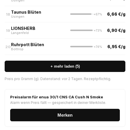
Usingen
Taunus Blüten
6,66 €/g
18
+67%
Usingen
LIONSHERB
6,90 €/g
19
+73%
Langenfeld
Ruhrpott Blüten
6,95 €/g
20
+74%
Bottrop
+ mehr laden (5)
Preis pro Gramm (g). Datenstand: vor 2 Tagen. Rezeptpflichtig.
Preisalarm für enua 30/1 CNS CA Cush N Smoke
Alarm wenn Preis fällt — gespeichert in deiner Merkliste.
Merken