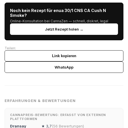
Noch kein Rezept für enua 30/1 CNS CA Cush N
Smoke?
Online-Konsultation bei CannaZen — schnell, diskret, legal
Jetzt Rezept holen →
Teilen:
Link kopieren
WhatsApp
ERFAHRUNGEN & BEWERTUNGEN
CANNAPREIS-BEWERTUNG: ERFASST VON EXTERNEN
PLATTFORMEN
Dransay
★ 3,7
(56 Bewertungen)