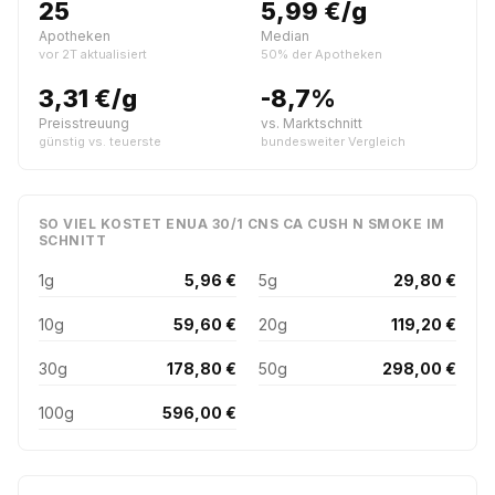
25
5,99 €/g
Apotheken
Median
vor 2T aktualisiert
50% der Apotheken
3,31 €/g
-8,7%
Preisstreuung
vs. Marktschnitt
günstig vs. teuerste
bundesweiter Vergleich
SO VIEL KOSTET ENUA 30/1 CNS CA CUSH N SMOKE IM
SCHNITT
1g
5,96 €
5g
29,80 €
10g
59,60 €
20g
119,20 €
30g
178,80 €
50g
298,00 €
100g
596,00 €