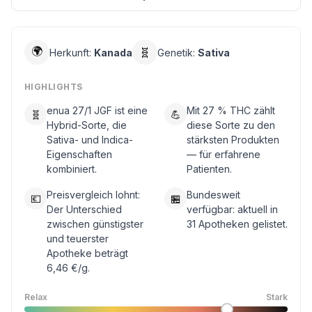
🌍
🧬
Herkunft:
Kanada
Genetik:
Sativa
HIGHLIGHTS
enua 27/1 JGF ist eine
Mit 27 % THC zählt
🧬
💪
Hybrid-Sorte, die
diese Sorte zu den
Sativa- und Indica-
stärksten Produkten
Eigenschaften
— für erfahrene
kombiniert.
Patienten.
Preisvergleich lohnt:
Bundesweit
💶
🏪
Der Unterschied
verfügbar: aktuell in
zwischen günstigster
31 Apotheken gelistet.
und teuerster
Apotheke beträgt
6,46 €/g.
Relax
Stark