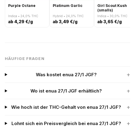
Purple Octane
Platinum Garlic
Girl Scout Kush
(smalls)
Indica • 24,0% THC
Hybrid • 24,0% THC
Indica • 30,0% THC
ab 4,29 €/g
ab 3,49 €/g
ab 3,65 €/g
HÄUFIGE FRAGEN
+
Was kostet enua 27/1 JGF?
+
Wo ist enua 27/1 JGF erhältlich?
+
Wie hoch ist der THC-Gehalt von enua 27/1 JGF?
+
Lohnt sich ein Preisvergleich bei enua 27/1 JGF?