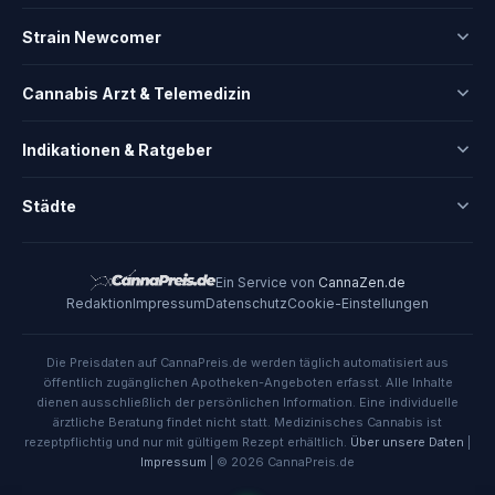
Strain Newcomer
Cannabis Arzt & Telemedizin
Indikationen & Ratgeber
Städte
Ein Service von
CannaZen.de
Redaktion
Impressum
Datenschutz
Cookie-Einstellungen
Die Preisdaten auf CannaPreis.de werden täglich automatisiert aus
öffentlich zugänglichen Apotheken-Angeboten erfasst. Alle Inhalte
dienen ausschließlich der persönlichen Information. Eine individuelle
ärztliche Beratung findet nicht statt. Medizinisches Cannabis ist
rezeptpflichtig und nur mit gültigem Rezept erhältlich.
Über unsere Daten
|
Impressum
| © 2026 CannaPreis.de