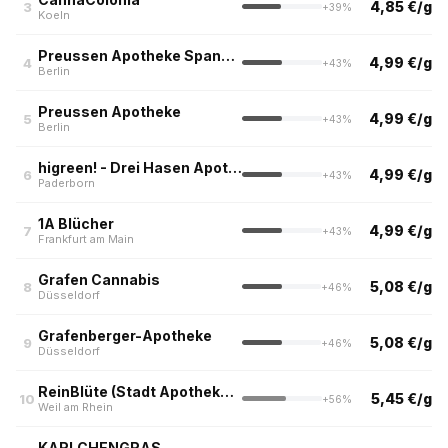
4,85 €/g
3
+39%
Koeln
Preussen Apotheke Spandau
4,99 €/g
4
+43%
Berlin
Preussen Apotheke
4,99 €/g
5
+43%
Berlin
higreen! - Drei Hasen Apotheke
4,99 €/g
6
+43%
Paderborn
1A Blücher
4,99 €/g
7
+43%
Frankfurt am Main
Grafen Cannabis
5,08 €/g
8
+46%
Düsseldorf
Grafenberger-Apotheke
5,08 €/g
9
+46%
Düsseldorf
ReinBlüte (Stadt Apotheke, Weil am Rhein)
5,45 €/g
10
+56%
Weil am Rhein
KARLCHENGRAS