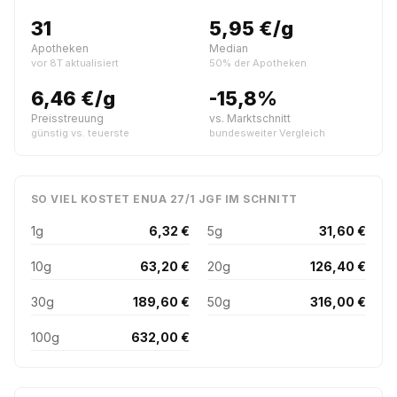
31
5,95 €/g
Apotheken
Median
vor 8T aktualisiert
50% der Apotheken
6,46 €/g
-15,8%
Preisstreuung
vs. Marktschnitt
günstig vs. teuerste
bundesweiter Vergleich
SO VIEL KOSTET ENUA 27/1 JGF IM SCHNITT
1g
6,32 €
5g
31,60 €
10g
63,20 €
20g
126,40 €
30g
189,60 €
50g
316,00 €
100g
632,00 €