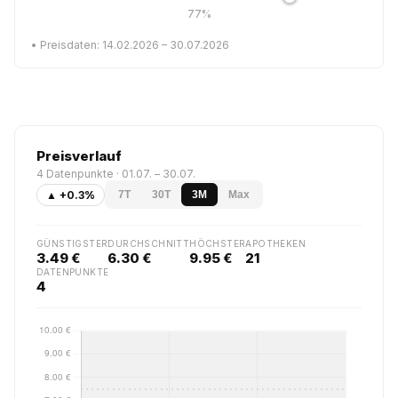
77%
• Preisdaten: 14.02.2026 – 30.07.2026
Preisverlauf
4 Datenpunkte · 01.07. – 30.07.
▲ +0.3%
7T
30T
3M
Max
GÜNSTIGSTER
DURCHSCHNITT
HÖCHSTER
APOTHEKEN
3.49 €
6.30 €
9.95 €
21
DATENPUNKTE
4