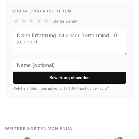
EIGENE ERFAHRUNG TEILEN
★
★
★
★
★
Sterne wählen
Bewertung absenden
Welche Erfahrungen mit enua 27/1 JGF hast du gemacht?
WEITERE SORTEN VON ENUA