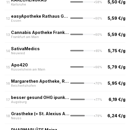
5,50 €/g
11
+58%
Karlsruhe
easyApotheke Rathaus Galerie, Essen
5,59 €/g
12
+60%
Essen
Cannabis Apotheke Frankfurt
5,59 €/g
13
+60%
Frankfurt am Main
SativaMedics
5,75 €/g
14
+65%
Neuwied
Apo420
5,79 €/g
15
+66%
Rüsselsheim am Main
Margarethen Apotheke, Reichertshofen
5,95 €/g
16
+70%
Reichertshofen
besser gesund OHG ipunkt Apotheke
6,19 €/g
17
+77%
Augsburg
Grastheke (= St. Alexius Apotheke)
6,24 €/g
18
+79%
Neuss
PHARMABLÜTE Mainz