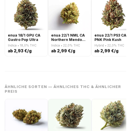
enua 18/1 GPU CA
enua 22/1 NML CA
enua 22/1 PS3 CA
Gastro Pop Ultra
Northern Mendo
PNK Pink Kush
Lights
Indica • 18,0% THC
Indica • 22,0% THC
Hybrid • 22,0% THC
ab 2,93 €/g
ab 2,99 €/g
ab 2,99 €/g
ÄHNLICHE SORTEN — ÄHNLICHES THC & ÄHNLICHER
PREIS