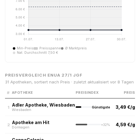
Min-Preis
Preisspanne
Ø Marktpreis
Nat. Durchschnitt 7,50 €
PREISVERGLEICH ENUA 27/1 JGF
31 Apotheken, sortiert nach Preis · zuletzt aktualisiert vor 8 Tagen
#
APOTHEKE
PREISINDEX
PREIS
Adler Apotheke, Wiesbaden
3,49 €/g
1
Günstigste
Wiesbaden
Apotheke am Hit
4,59 €/g
2
+32%
Dormagen
CannaColonia