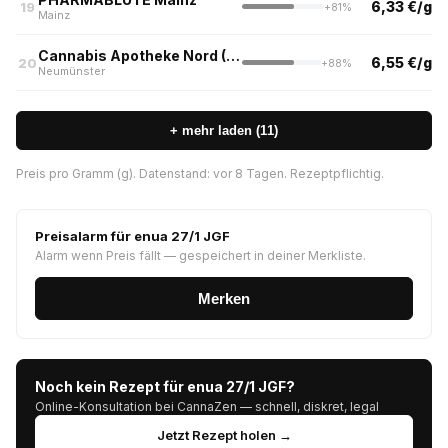
6,33 €/g
19
+81%
Mainz
Cannabis Apotheke Nord (Ring Apotheke)
6,55 €/g
20
+88%
Neumünster
+ mehr laden (11)
Preis pro Gramm (g). Datenstand: vor 8 Tagen. Rezeptpflichtig.
Preisalarm für enua 27/1 JGF
Alarm wenn Preis fällt — gespeichert in deiner Merkliste.
Merken
Noch kein Rezept für enua 27/1 JGF?
Online-Konsultation bei CannaZen — schnell, diskret, legal
Jetzt Rezept holen →