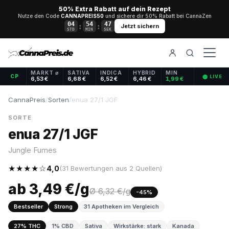
50% Extra Rabatt auf dein Rezept
Nutze den Code
CANNAPREIS50
und sichere dir 50% Rabatt bei CannaZen
04
54
47
:
:
Jetzt sichern
STD
MIN
SEK
MARKT ⌀
SATIVA
INDICA
HYBRID
MIN
CP
⬤ LIVE
6,53 €
6,68 €
6,52 €
6,46 €
1,99 €
CannaPreis
/
Sorten
/
enua 27/1 JGF
SORTE
enua 27/1 JGF
Jungle Fumes
★★★★☆
4,0
(31 Bewertungen aus 2 Quellen)
ab 3,49 €/g
Ø 6,32 €/g
-45%
Bestseller
Strong
31 Apotheken im Vergleich
27% THC
1% CBD
Sativa
Wirkstärke: stark
Kanada