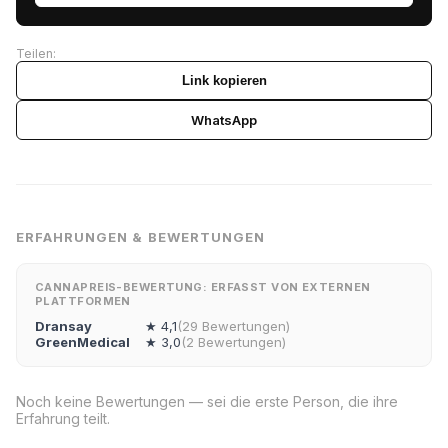
Teilen:
Link kopieren
WhatsApp
ERFAHRUNGEN & BEWERTUNGEN
CANNAPREIS-BEWERTUNG: ERFASST VON EXTERNEN
PLATTFORMEN
Dransay
★ 4,1
(29 Bewertungen)
GreenMedical
★ 3,0
(2 Bewertungen)
Noch keine Bewertungen — sei die erste Person, die ihre
Erfahrung teilt.