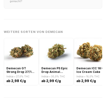
gemacht?
WEITERE SORTEN VON DEMECAN
Demecan GT
Demecan PS Epic
Demecan ICC 16:01
Strong Drop 27/1
Drop Animal
Ice Cream Cake
Girl Scout Kush
Cookies x SinMint
Indica • 27,0% THC
Indica • 30,0% THC
Indica • 16,0% THC
Cookies
ab 2,98 €/g
ab 2,99 €/g
ab 2,99 €/g