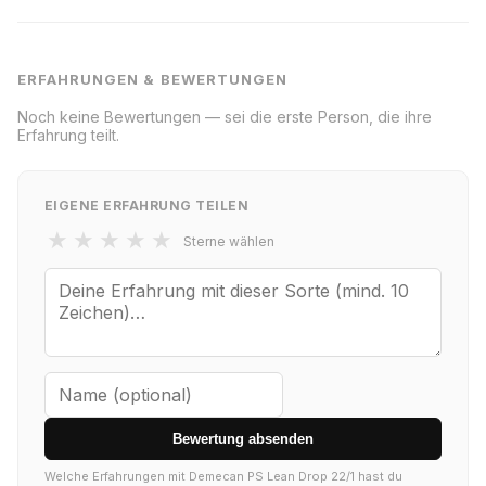
ERFAHRUNGEN & BEWERTUNGEN
Noch keine Bewertungen — sei die erste Person, die ihre
Erfahrung teilt.
EIGENE ERFAHRUNG TEILEN
★
★
★
★
★
Sterne wählen
Bewertung absenden
Welche Erfahrungen mit Demecan PS Lean Drop 22/1 hast du