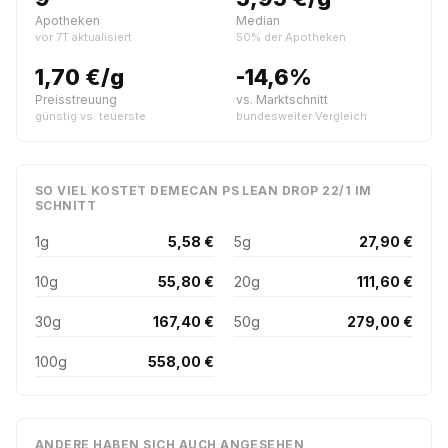
Apotheken
Median
vor 7T aktualisiert
50% der Apotheken
1,70 €/g
-14,6%
Preisstreuung
vs. Marktschnitt
günstig vs. teuerste
bundesweiter Vergleich
SO VIEL KOSTET DEMECAN PS LEAN DROP 22/1 IM
SCHNITT
1g
5,58 €
5g
27,90 €
10g
55,80 €
20g
111,60 €
30g
167,40 €
50g
279,00 €
100g
558,00 €
ANDERE HABEN SICH AUCH ANGESEHEN