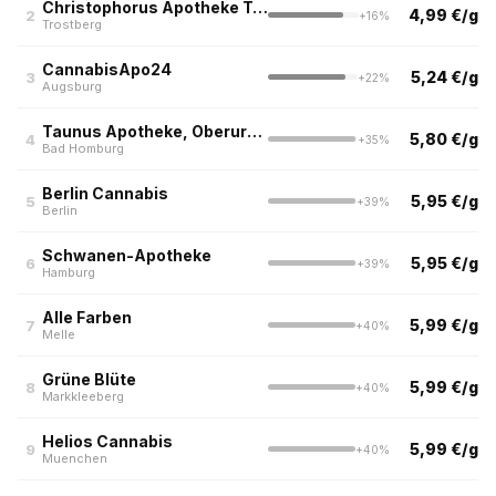
Christophorus Apotheke Trostberg
4,99 €/g
2
+16%
Trostberg
CannabisApo24
5,24 €/g
3
+22%
Augsburg
Taunus Apotheke, Oberursel
5,80 €/g
4
+35%
Bad Homburg
Berlin Cannabis
5,95 €/g
5
+39%
Berlin
Schwanen-Apotheke
5,95 €/g
6
+39%
Hamburg
Alle Farben
5,99 €/g
7
+40%
Melle
Grüne Blüte
5,99 €/g
8
+40%
Markkleeberg
Helios Cannabis
5,99 €/g
9
+40%
Muenchen