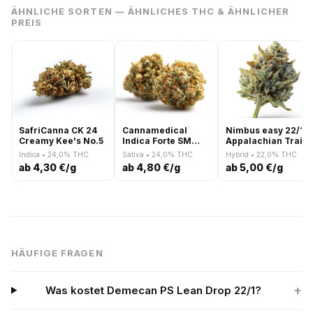
ÄHNLICHE SORTEN — ÄHNLICHES THC & ÄHNLICHER
PREIS
SafriCanna CK 24
Cannamedical
Nimbus easy 22/1
Creamy Kee's No.5
Indica Forte SM
Appalachian Trail
Pineapple Express
Indica • 24,0% THC
Sativa • 24,0% THC
Hybrid • 22,0% THC
ab 4,30 €/g
ab 4,80 €/g
ab 5,00 €/g
HÄUFIGE FRAGEN
+
Was kostet Demecan PS Lean Drop 22/1?