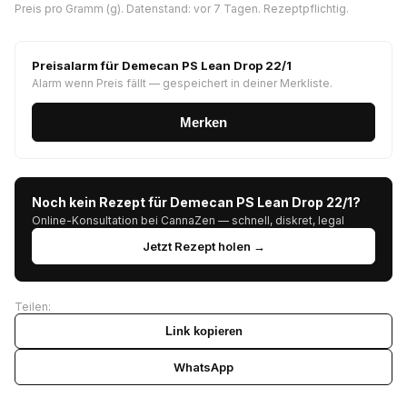
Preis pro Gramm (g). Datenstand: vor 7 Tagen. Rezeptpflichtig.
Preisalarm für Demecan PS Lean Drop 22/1
Alarm wenn Preis fällt — gespeichert in deiner Merkliste.
Merken
Noch kein Rezept für Demecan PS Lean Drop 22/1?
Online-Konsultation bei CannaZen — schnell, diskret, legal
Jetzt Rezept holen →
Teilen:
Link kopieren
WhatsApp