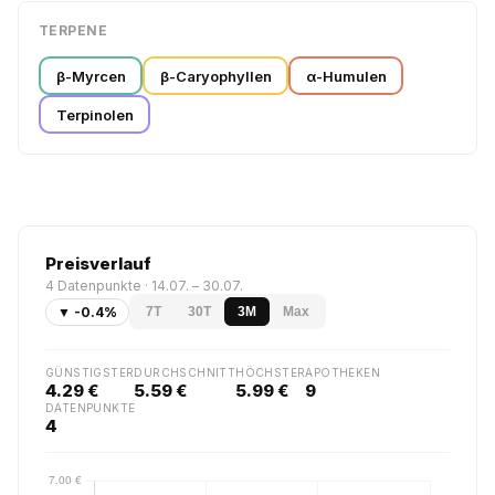
TERPENE
β-Myrcen
β-Caryophyllen
α-Humulen
Terpinolen
Preisverlauf
4 Datenpunkte · 14.07. – 30.07.
▼ -0.4%
7T
30T
3M
Max
GÜNSTIGSTER
DURCHSCHNITT
HÖCHSTER
APOTHEKEN
4.29 €
5.59 €
5.99 €
9
DATENPUNKTE
4