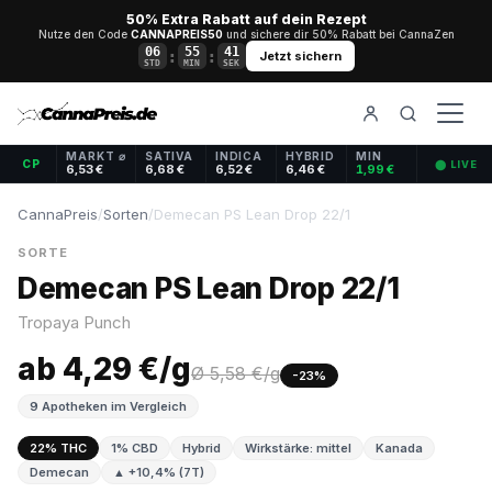
50% Extra Rabatt auf dein Rezept
Nutze den Code
CANNAPREIS50
und sichere dir 50% Rabatt bei CannaZen
06
55
40
:
:
Jetzt sichern
STD
MIN
SEK
MARKT ⌀
SATIVA
INDICA
HYBRID
MIN
CP
⬤ LIVE
6,53 €
6,68 €
6,52 €
6,46 €
1,99 €
CannaPreis
/
Sorten
/
Demecan PS Lean Drop 22/1
SORTE
Demecan PS Lean Drop 22/1
Tropaya Punch
ab 4,29 €/g
Ø 5,58 €/g
-23%
9 Apotheken im Vergleich
22% THC
1% CBD
Hybrid
Wirkstärke: mittel
Kanada
Demecan
▲ +10,4% (7T)