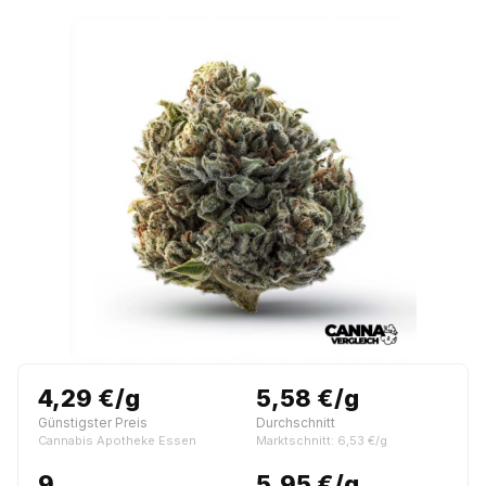
4,29 €/g
5,58 €/g
Günstigster Preis
Durchschnitt
Cannabis Apotheke Essen
Marktschnitt: 6,53 €/g
9
5,95 €/g