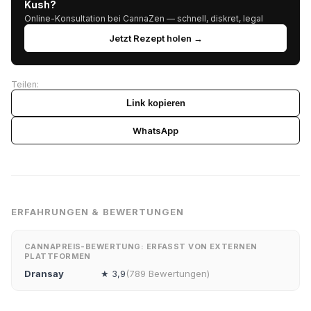
Kush?
Online-Konsultation bei CannaZen — schnell, diskret, legal
Jetzt Rezept holen →
Teilen:
Link kopieren
WhatsApp
ERFAHRUNGEN & BEWERTUNGEN
CANNAPREIS-BEWERTUNG: ERFASST VON EXTERNEN
PLATTFORMEN
Dransay
★ 3,9
(789 Bewertungen)