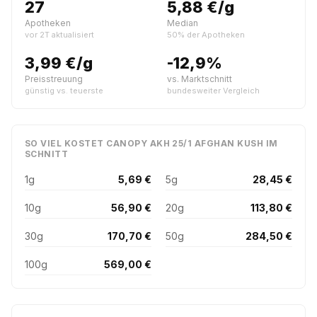
27
5,88 €/g
Apotheken
Median
vor 2T aktualisiert
50% der Apotheken
3,99 €/g
-12,9%
Preisstreuung
vs. Marktschnitt
günstig vs. teuerste
bundesweiter Vergleich
SO VIEL KOSTET CANOPY AKH 25/1 AFGHAN KUSH IM
SCHNITT
1g
5,69 €
5g
28,45 €
10g
56,90 €
20g
113,80 €
30g
170,70 €
50g
284,50 €
100g
569,00 €