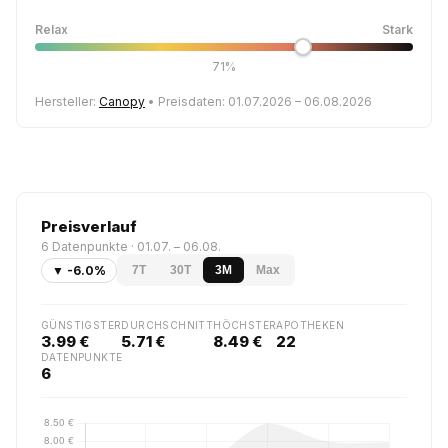
Relax
Stark
71%
Hersteller:
Canopy
• Preisdaten: 01.07.2026 – 06.08.2026
Preisverlauf
6 Datenpunkte · 01.07. – 06.08.
▼ -6.0%
7T
30T
3M
Max
GÜNSTIGSTER
DURCHSCHNITT
HÖCHSTER
APOTHEKEN
3.99 €
5.71 €
8.49 €
22
DATENPUNKTE
6