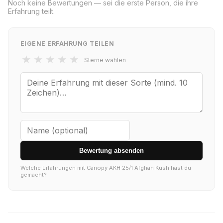
Noch keine Bewertungen — sei die erste Person, die ihre
Erfahrung teilt.
EIGENE ERFAHRUNG TEILEN
★
★
★
★
★
Sterne wählen
Bewertung absenden
Welche Erfahrungen mit Canopy AKH 25/1 Afghan Kush hast du
gemacht?