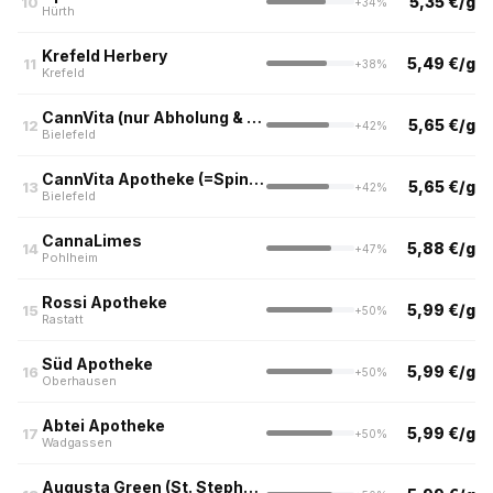
5,35 €/g
10
+34%
Hürth
Krefeld Herbery
5,49 €/g
11
+38%
Krefeld
CannVita (nur Abholung & Botendienst)
5,65 €/g
12
+42%
Bielefeld
CannVita Apotheke (=Spindel-Apotheke)
5,65 €/g
13
+42%
Bielefeld
CannaLimes
5,88 €/g
14
+47%
Pohlheim
Rossi Apotheke
5,99 €/g
15
+50%
Rastatt
Süd Apotheke
5,99 €/g
16
+50%
Oberhausen
Abtei Apotheke
5,99 €/g
17
+50%
Wadgassen
Augusta Green (St. Stephanus Apotheke, Illingen)