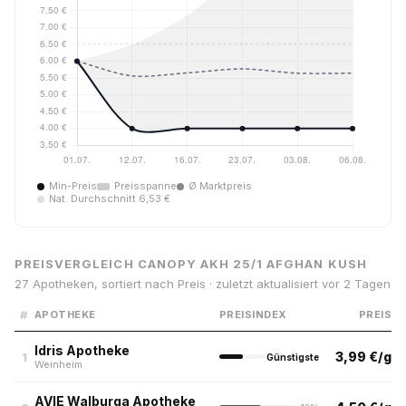
Min-Preis
Preisspanne
Ø Marktpreis
Nat. Durchschnitt 6,53 €
PREISVERGLEICH CANOPY AKH 25/1 AFGHAN KUSH
27 Apotheken, sortiert nach Preis · zuletzt aktualisiert vor 2 Tagen
#
APOTHEKE
PREISINDEX
PREIS
Idris Apotheke
3,99 €/g
1
Günstigste
Weinheim
AVIE Walburga Apotheke