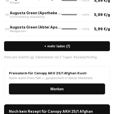
5,99 €/g
18
+50%
Illingen
Augusta Green (Apotheke Kraus, Schönenberg-Kübelberg)
5,99 €/g
19
+50%
Schönenberg-Kübelberg
Augusta Green (Abtei Apotheke, Wadgassen)
5,99 €/g
20
+50%
Wadgassen
+ mehr laden (7)
Preis pro Gramm (g). Datenstand: vor 2 Tagen. Rezeptpflichtig.
Preisalarm für Canopy AKH 25/1 Afghan Kush
Alarm wenn Preis fällt — gespeichert in deiner Merkliste.
Merken
Noch kein Rezept für Canopy AKH 25/1 Afghan