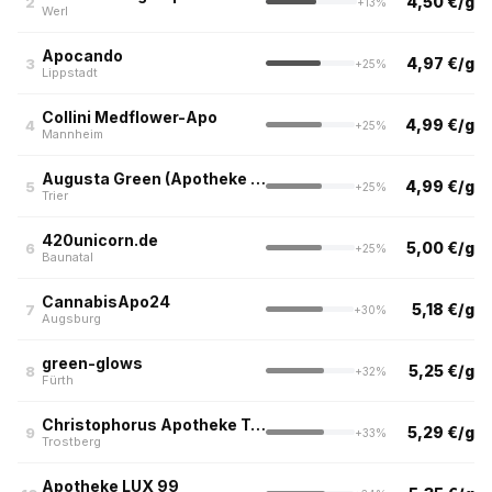
4,50 €/g
2
+13%
Werl
Apocando
4,97 €/g
3
+25%
Lippstadt
Collini Medflower-Apo
4,99 €/g
4
+25%
Mannheim
Augusta Green (Apotheke am Kornmarkt, Trier)
4,99 €/g
5
+25%
Trier
420unicorn.de
5,00 €/g
6
+25%
Baunatal
CannabisApo24
5,18 €/g
7
+30%
Augsburg
green-glows
5,25 €/g
8
+32%
Fürth
Christophorus Apotheke Trostberg
5,29 €/g
9
+33%
Trostberg
Apotheke LUX 99