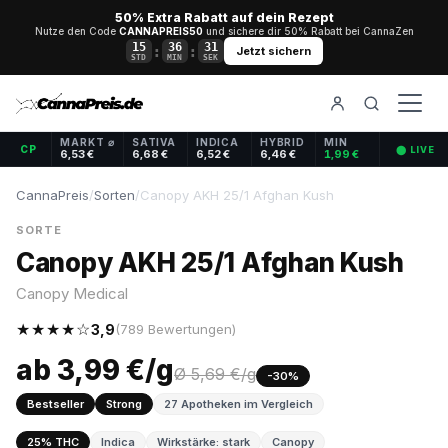
50% Extra Rabatt auf dein Rezept
Nutze den Code
CANNAPREIS50
und sichere dir 50% Rabatt bei CannaZen
15
36
31
:
:
Jetzt sichern
STD
MIN
SEK
MARKT ⌀
SATIVA
INDICA
HYBRID
MIN
CP
⬤ LIVE
6,53 €
6,68 €
6,52 €
6,46 €
1,99 €
CannaPreis
/
Sorten
/
Canopy AKH 25/1 Afghan Kush
SORTE
Canopy AKH 25/1 Afghan Kush
Canopy Medical
★★★★☆
3,9
(789 Bewertungen)
ab 3,99 €/g
Ø 5,69 €/g
-30%
Bestseller
Strong
27 Apotheken im Vergleich
25% THC
Indica
Wirkstärke: stark
Canopy