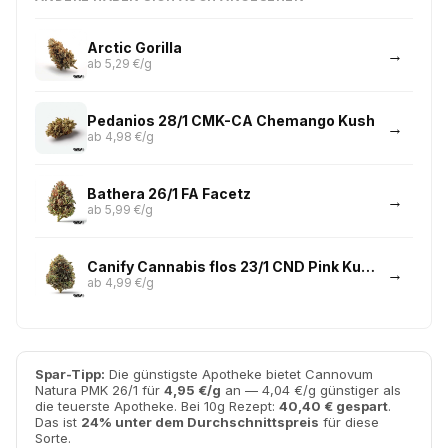
Arctic Gorilla
ab 5,29 €/g
Pedanios 28/1 CMK-CA Chemango Kush
ab 4,98 €/g
Bathera 26/1 FA Facetz
ab 5,99 €/g
Canify Cannabis flos 23/1 CND Pink Kush
ab 4,99 €/g
Spar-Tipp:
Die günstigste Apotheke bietet Cannovum
Natura PMK 26/1 für
4,95 €/g
an — 4,04 €/g günstiger als
die teuerste Apotheke. Bei 10g Rezept:
40,40 € gespart
.
Das ist
24% unter dem Durchschnittspreis
für diese
Sorte.