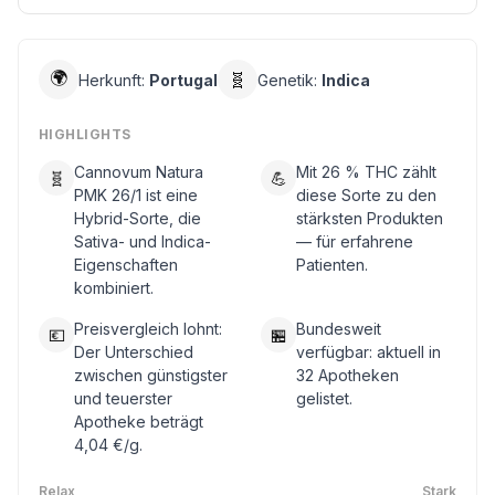
🌍
🧬
Herkunft:
Portugal
Genetik:
Indica
HIGHLIGHTS
Cannovum Natura
Mit 26 % THC zählt
🧬
💪
PMK 26/1 ist eine
diese Sorte zu den
Hybrid-Sorte, die
stärksten Produkten
Sativa- und Indica-
— für erfahrene
Eigenschaften
Patienten.
kombiniert.
Preisvergleich lohnt:
Bundesweit
💶
🏪
Der Unterschied
verfügbar: aktuell in
zwischen günstigster
32 Apotheken
und teuerster
gelistet.
Apotheke beträgt
4,04 €/g.
Relax
Stark