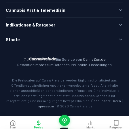
Cannabis Arzt & Telemedizin
Indikationen & Ratgeber
Städte
Ein Service von
CannaZen.de
Redaktion
Impressum
Datenschutz
Cookie-Einstellungen
Die Preisdaten auf CannaPreis.de werden täglich automatisiert aus
öffentlich zugänglichen Apotheken-Angeboten erfasst. Alle Inhalte
dienen ausschließlich der persönlichen Information. Eine individuelle
ärztliche Beratung findet nicht statt. Medizinisches Cannabis ist
rezeptpflichtig und nur mit gültigem Rezept erhältlich.
Über unsere Daten
|
Impressum
| © 2026 CannaPreis.de
Start
Preise
Markt
Ratgeber
Karte