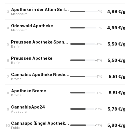
Apotheke in der Alten Seilerei
4,99 €/g
3
+1%
Mannheim
Odenwald Apotheke
4,99 €/g
4
+1%
Mannheim
Preussen Apotheke Spandau
5,50 €/g
5
+11%
Berlin
Preussen Apotheke
5,50 €/g
6
+11%
Berlin
Cannabis Apotheke Niedersachsen
5,51 €/g
7
+11%
Brome
Apotheke Brome
5,51 €/g
8
+11%
Brome
CannabisApo24
5,78 €/g
9
+17%
Augsburg
Cannaapo (Engel Apotheke im Justus Liebig Center)
5,80 €/g
10
+17%
Fulda