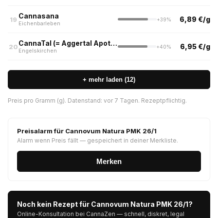
Cannasana
6,89 €/g
19
+39%
Eichenbarleben
CannaTal (= Aggertal Apotheke)
6,95 €/g
20
+40%
Engelskirchen
+ mehr laden (12)
Preis pro Gramm (g). Datenstand: vor 7 Tagen. Rezeptpflichtig.
Preisalarm für Cannovum Natura PMK 26/1
Alarm wenn Preis fällt — gespeichert in deiner Merkliste.
Merken
Noch kein Rezept für Cannovum Natura PMK 26/1?
Online-Konsultation bei CannaZen — schnell, diskret, legal