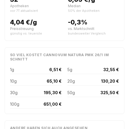
Apotheken
Median
vor 7T aktualisiert
50% der Apotheken
4,04 €/g
-0,3%
Preisstreuung
vs. Marktschnitt
günstig vs. teuerste
bundesweiter Vergleich
SO VIEL KOSTET CANNOVUM NATURA PMK 26/1 IM
SCHNITT
1g
6,51 €
5g
32,55 €
10g
65,10 €
20g
130,20 €
30g
195,30 €
50g
325,50 €
100g
651,00 €
ANDERE HABEN SICH AUCH ANGESEHEN