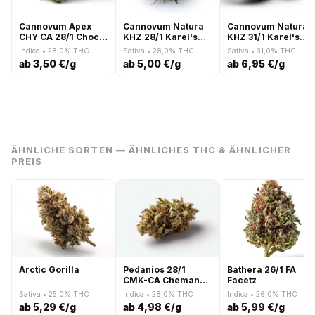
Cannovum Apex
Cannovum Natura
Cannovum Natura
CHY CA 28/1 Choc
KHZ 28/1 Karel's
KHZ 31/1 Karel's
Monkey
Haze
Haze
Indica • 28,0% THC
Sativa • 28,0% THC
Sativa • 31,0% THC
ab 3,50 €/g
ab 5,00 €/g
ab 6,95 €/g
ÄHNLICHE SORTEN — ÄHNLICHES THC & ÄHNLICHER
PREIS
Arctic Gorilla
Pedanios 28/1
Bathera 26/1 FA
CMK-CA Chemango
Facetz
Kush
Sativa • 25,0% THC
Indica • 28,0% THC
Indica • 26,0% THC
ab 5,29 €/g
ab 4,98 €/g
ab 5,99 €/g