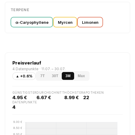
TERPENE
α-Caryophyllene
Myrcen
Limonen
Preisverlauf
4 Datenpunkte · 11.07. – 30.07.
▲ +0.6%
7T
30T
3M
Max
GÜNSTIGSTER
DURCHSCHNITT
HÖCHSTER
APOTHEKEN
4.95 €
6.67 €
8.99 €
22
DATENPUNKTE
4