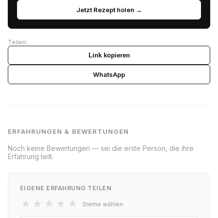
Jetzt Rezept holen →
Teilen:
Link kopieren
WhatsApp
ERFAHRUNGEN & BEWERTUNGEN
Noch keine Bewertungen — sei die erste Person, die ihre
Erfahrung teilt.
EIGENE ERFAHRUNG TEILEN
★
★
★
★
★
Sterne wählen