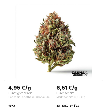
4,95 €/g
6,51 €/g
Günstigster Preis
Durchschnitt
Cannabis-Apotheke-Gronau.de
Marktschnitt: 6,53 €/g
32
6,65 €/g