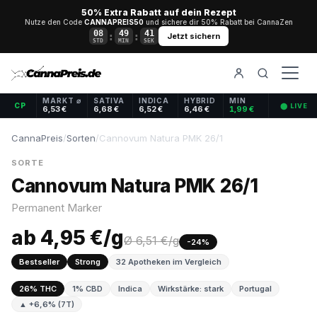
50% Extra Rabatt auf dein Rezept
Nutze den Code
CANNAPREIS50
und sichere dir 50% Rabatt bei CannaZen
08
49
40
:
:
Jetzt sichern
STD
MIN
SEK
MARKT ⌀
SATIVA
INDICA
HYBRID
MIN
CP
⬤ LIVE
6,53 €
6,68 €
6,52 €
6,46 €
1,99 €
CannaPreis
/
Sorten
/
Cannovum Natura PMK 26/1
SORTE
Cannovum Natura PMK 26/1
Permanent Marker
ab 4,95 €/g
Ø 6,51 €/g
-24%
Bestseller
Strong
32 Apotheken im Vergleich
26% THC
1% CBD
Indica
Wirkstärke: stark
Portugal
▲ +6,6% (7T)