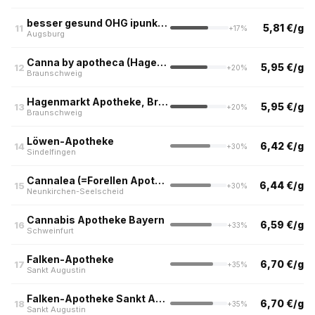
besser gesund OHG ipunkt Apotheke
5,81 €/g
11
+17%
Augsburg
Canna by apotheca (Hagenmarkt)
5,95 €/g
12
+20%
Braunschweig
Hagenmarkt Apotheke, Braunschweig
5,95 €/g
13
+20%
Braunschweig
Löwen-Apotheke
6,42 €/g
14
+30%
Sindelfingen
Cannalea (=Forellen Apotheke)
6,44 €/g
15
+30%
Neunkirchen-Seelscheid
Cannabis Apotheke Bayern
6,59 €/g
16
+33%
Schweinfurt
Falken-Apotheke
6,70 €/g
17
+35%
Sankt Augustin
Falken-Apotheke Sankt Augustin
6,70 €/g
18
+35%
Sankt Augustin