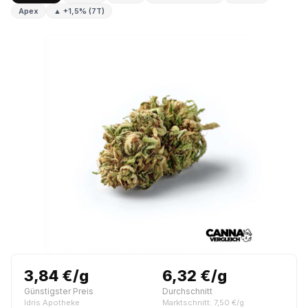
Apex
▲ +1,5% (7T)
3,84 €/g
6,32 €/g
Günstigster Preis
Durchschnitt
Idris Apotheke
Marktschnitt: 7,50 €/g