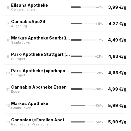
Elisana Apotheke
3,99 €/g
6
+4%
Gelsenkirchen
CannabisApo24
4,27 €/g
7
+11%
Augsburg
Markus Apotheke Saarbrücken
4,49 €/g
8
+17%
Saarbrücken
Park-Apotheke Stuttgart (nur Abholung & Botendienst)
4,63 €/g
9
+21%
Stuttgart
Park-Apotheke (=parkapo-cannabis.de)
4,63 €/g
10
+21%
Stuttgart
Cannabis Apotheke Essen
4,99 €/g
11
+30%
Essen
Markus Apotheke
5,99 €/g
12
+56%
Saarbrücken
Cannalea (=Forellen Apotheke)
5,99 €/g
13
+56%
Neunkirchen-Seelscheid