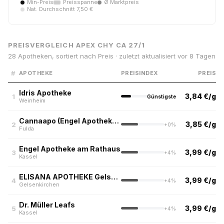
Min-Preis
Preisspanne
Ø Marktpreis
Nat. Durchschnitt 7,50 €
PREISVERGLEICH APEX CHY CA 27/1
28 Apotheken, sortiert nach Preis · zuletzt aktualisiert vor 8 Tagen
#
APOTHEKE
PREISINDEX
PREIS
Idris Apotheke
3,84 €/g
1
Günstigste
Weinheim
Cannaapo (Engel Apotheke im Justus Liebig Center)
3,85 €/g
2
+0%
Fulda
Engel Apotheke am Rathaus
3,99 €/g
3
+4%
Kassel
ELISANA APOTHEKE Gelsenkirchen Buer
3,99 €/g
4
+4%
Gelsenkirchen
Dr. Müller Leafs
3,99 €/g
5
+4%
Kassel