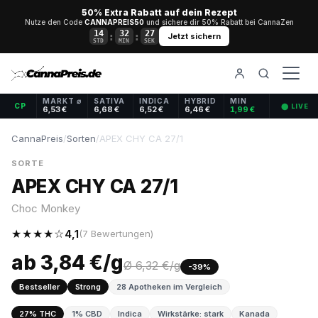
50% Extra Rabatt auf dein Rezept
Nutze den Code
CANNAPREIS50
und sichere dir 50% Rabatt bei CannaZen
14
32
26
:
:
Jetzt sichern
STD
MIN
SEK
MARKT ⌀
SATIVA
INDICA
HYBRID
MIN
CP
⬤ LIVE
6,53 €
6,68 €
6,52 €
6,46 €
1,99 €
CannaPreis
/
Sorten
/
APEX CHY CA 27/1
SORTE
APEX CHY CA 27/1
Choc Monkey
★★★★☆
4,1
(7 Bewertungen)
ab 3,84 €/g
Ø 6,32 €/g
-39%
Bestseller
Strong
28 Apotheken im Vergleich
27% THC
1% CBD
Indica
Wirkstärke: stark
Kanada