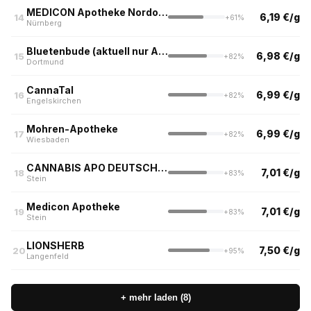
MEDICON Apotheke Nordost
6,19 €/g
14
+61%
Nürnberg
Bluetenbude (aktuell nur Abholung kein Versand)
6,98 €/g
15
+82%
Dortmund
CannaTal
6,99 €/g
16
+82%
Engelskirchen
Mohren-Apotheke
6,99 €/g
17
+82%
Wiesbaden
CANNABIS APO DEUTSCHLAND
7,01 €/g
18
+83%
Stein
Medicon Apotheke
7,01 €/g
19
+83%
Stein
LIONSHERB
7,50 €/g
20
+95%
Langenfeld
+ mehr laden (8)