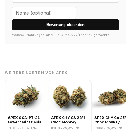
Bewertung absenden
Welche Erfahrungen mit APEX CHY CA 27/1 hast du gemacht?
WEITERE SORTEN VON APEX
APEX GOA-PT-26
APEX CHY CA 28/1
APEX CHY CA 25/1
Governmint Oasis
Choc Monkey
Choc Monkey
Indica • 26,0% THC
Indica • 28,0% THC
Indica • 25,0% THC