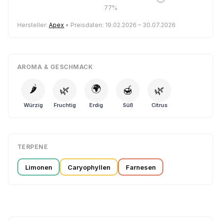
77%
Hersteller:
Apex
• Preisdaten: 19.02.2026 – 30.07.2026
AROMA & GESCHMACK
🌶️
🌍
🌿
🍯
🌿
Würzig
Fruchtig
Erdig
Süß
Citrus
TERPENE
Limonen
Caryophyllen
Farnesen