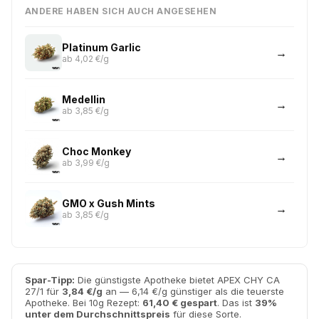
ANDERE HABEN SICH AUCH ANGESEHEN
Platinum Garlic
ab 4,02 €/g
Medellin
ab 3,85 €/g
Choc Monkey
ab 3,99 €/g
GMO x Gush Mints
ab 3,85 €/g
Spar-Tipp:
Die günstigste Apotheke bietet APEX CHY CA
27/1 für
3,84 €/g
an — 6,14 €/g günstiger als die teuerste
Apotheke. Bei 10g Rezept:
61,40 € gespart
. Das ist
39%
unter dem Durchschnittspreis
für diese Sorte.