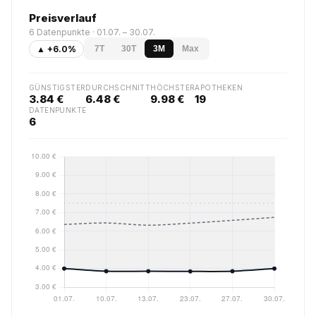
Preisverlauf
6 Datenpunkte · 01.07. – 30.07.
▲ +6.0%
7T
30T
3M
Max
GÜNSTIGSTER
DURCHSCHNITT
HÖCHSTER
APOTHEKEN
3.84 €
6.48 €
9.98 €
19
DATENPUNKTE
6