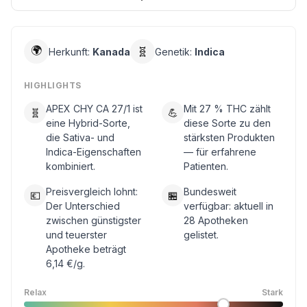
🌍
🧬
Herkunft:
Kanada
Genetik:
Indica
HIGHLIGHTS
APEX CHY CA 27/1 ist
Mit 27 % THC zählt
🧬
💪
eine Hybrid-Sorte,
diese Sorte zu den
die Sativa- und
stärksten Produkten
Indica-Eigenschaften
— für erfahrene
kombiniert.
Patienten.
Preisvergleich lohnt:
Bundesweit
💶
🏪
Der Unterschied
verfügbar: aktuell in
zwischen günstigster
28 Apotheken
und teuerster
gelistet.
Apotheke beträgt
6,14 €/g.
Relax
Stark