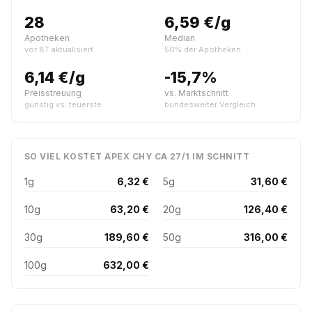
28
6,59 €/g
Apotheken
Median
vor 8T aktualisiert
50% der Apotheken
6,14 €/g
-15,7%
Preisstreuung
vs. Marktschnitt
günstig vs. teuerste
bundesweiter Vergleich
SO VIEL KOSTET APEX CHY CA 27/1 IM SCHNITT
1g
6,32 €
5g
31,60 €
10g
63,20 €
20g
126,40 €
30g
189,60 €
50g
316,00 €
100g
632,00 €