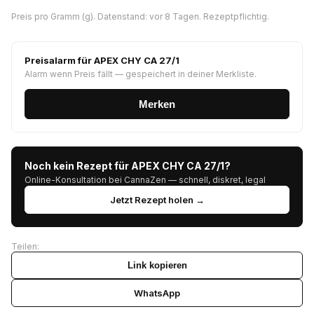
Preis pro Gramm (g). Datenstand: vor 8 Tagen. Rezeptpflichtig.
Preisalarm für APEX CHY CA 27/1
Alarm wenn Preis fällt — gespeichert in deiner Merkliste.
Merken
Noch kein Rezept für APEX CHY CA 27/1?
Online-Konsultation bei CannaZen — schnell, diskret, legal
Jetzt Rezept holen →
Teilen:
Link kopieren
WhatsApp