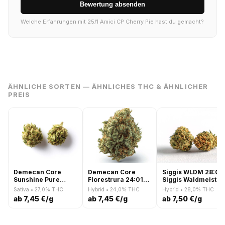
Bewertung absenden
Welche Erfahrungen mit 25/1 Amici CP Cherry Pie hast du gemacht?
ÄHNLICHE SORTEN — ÄHNLICHES THC & ÄHNLICHER
PREIS
Demecan Core
Demecan Core
Siggis WLDM 28:01
Sunshine Pure
Florestrura 24:01
Siggis Waldmeister
27:01 Tropicana
Crazy Hazey
Sativa • 27,0% THC
Hybrid • 24,0% THC
Hybrid • 28,0% THC
Cookies
ab 7,45 €/g
ab 7,45 €/g
ab 7,50 €/g