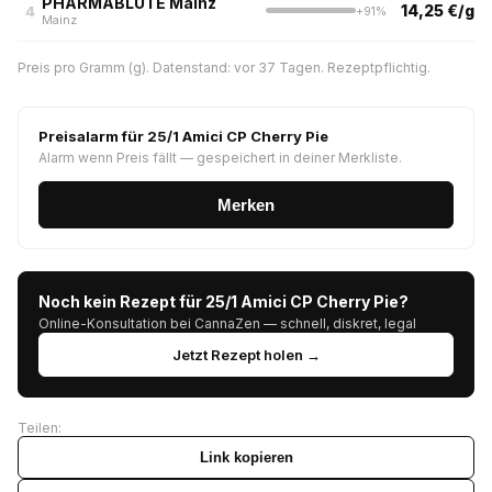
PHARMABLÜTE Mainz
14,25 €/g
4
+91%
Mainz
Preis pro Gramm (g). Datenstand: vor 37 Tagen. Rezeptpflichtig.
Preisalarm für 25/1 Amici CP Cherry Pie
Alarm wenn Preis fällt — gespeichert in deiner Merkliste.
Merken
Noch kein Rezept für 25/1 Amici CP Cherry Pie?
Online-Konsultation bei CannaZen — schnell, diskret, legal
Jetzt Rezept holen →
Teilen:
Link kopieren