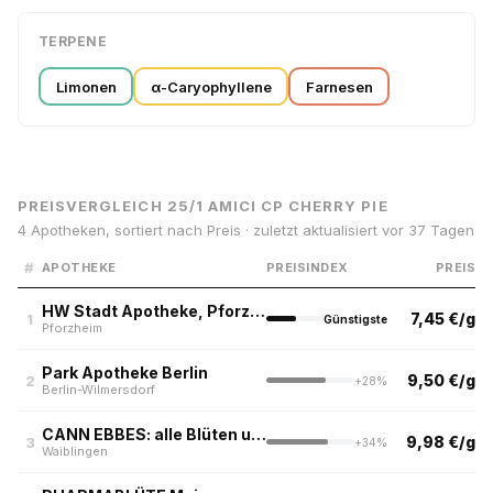
TERPENE
Limonen
α-Caryophyllene
Farnesen
PREISVERGLEICH 25/1 AMICI CP CHERRY PIE
4 Apotheken, sortiert nach Preis · zuletzt aktualisiert vor 37 Tagen
#
APOTHEKE
PREISINDEX
PREIS
HW Stadt Apotheke, Pforzheim
7,45 €/g
1
Günstigste
Pforzheim
Park Apotheke Berlin
9,50 €/g
2
+28%
Berlin-Wilmersdorf
CANN EBBES: alle Blüten unter 10eur
9,98 €/g
3
+34%
Waiblingen