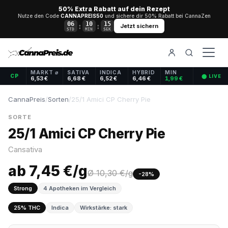
50% Extra Rabatt auf dein Rezept
Nutze den Code
CANNAPREIS50
und sichere dir 50% Rabatt bei CannaZen
06
10
15
:
:
Jetzt sichern
STD
MIN
SEK
MARKT ⌀
SATIVA
INDICA
HYBRID
MIN
CP
⬤ LIVE
6,53 €
6,68 €
6,52 €
6,46 €
1,99 €
CannaPreis
/
Sorten
/
25/1 Amici CP Cherry Pie
SORTE
25/1 Amici CP Cherry Pie
Cansativa
ab 7,45 €/g
Ø 10,30 €/g
-28%
Strong
4 Apotheken im Vergleich
25% THC
Indica
Wirkstärke: stark