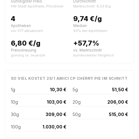
Günstigster Preis
Durchschnitt
HW Stadt Apotheke, Pforzheim
Marktschnitt: 6,53 €/g
4
9,74 €/g
Apotheken
Median
vor 37T aktualisiert
50% der Apotheken
6,80 €/g
+57,7%
Preisstreuung
vs. Marktschnitt
günstig vs. teuerste
bundesweiter Vergleich
SO VIEL KOSTET 25/1 AMICI CP CHERRY PIE IM SCHNITT
1g
10,30 €
5g
51,50 €
10g
103,00 €
20g
206,00 €
30g
309,00 €
50g
515,00 €
100g
1.030,00 €