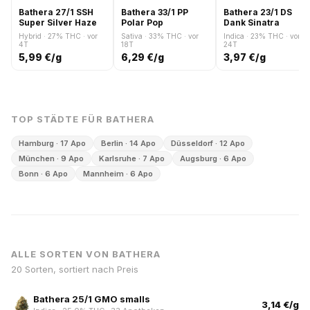
Bathera 27/1 SSH
Bathera 33/1 PP
Bathera 23/1 DS
Super Silver Haze
Polar Pop
Dank Sinatra
Hybrid · 27% THC · vor
Sativa · 33% THC · vor
Indica · 23% THC · vor
4T
18T
24T
5,99 €/g
6,29 €/g
3,97 €/g
TOP STÄDTE FÜR BATHERA
Hamburg · 17 Apo
Berlin · 14 Apo
Düsseldorf · 12 Apo
München · 9 Apo
Karlsruhe · 7 Apo
Augsburg · 6 Apo
Bonn · 6 Apo
Mannheim · 6 Apo
ALLE SORTEN VON BATHERA
20 Sorten, sortiert nach Preis
Bathera 25/1 GMO smalls
3,14 €/g