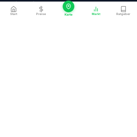
Strain Klassiker
Start
Preise
Markt
Ratgeber
Karte
Strain Newcomer
Cannabis Arzt & Telemedizin
Indikationen & Ratgeber
Städte
Ein Service von
CannaZen.de
Redaktion
Impressum
Datenschutz
Cookie-Einstellungen
Die Preisdaten auf CannaPreis.de werden täglich automatisiert aus
öffentlich zugänglichen Apotheken-Angeboten erfasst. Alle Inhalte
dienen ausschließlich der persönlichen Information. Eine individuelle
ärztliche Beratung findet nicht statt. Medizinisches Cannabis ist
rezeptpflichtig und nur mit gültigem Rezept erhältlich.
Über unsere Daten
|
Impressum
| © 2026 CannaPreis.de