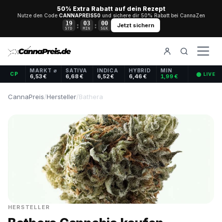
50% Extra Rabatt auf dein Rezept
Nutze den Code
CANNAPREIS50
und sichere dir 50% Rabatt bei CannaZen
19
02
59
:
:
Jetzt sichern
STD
MIN
SEK
MARKT ⌀
SATIVA
INDICA
HYBRID
MIN
CP
⬤ LIVE
6,53 €
6,68 €
6,52 €
6,46 €
1,99 €
CannaPreis
/
Hersteller
/
Bathera
HERSTELLER