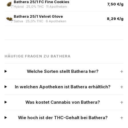
Bathera 25/1 FC Fine Cookies
7,50 €/g
Hybrid · 25,0% THC · 11 Apotheken
Bathera 25/1 Velvet Glove
8,29 €/g
Sativa · 25,0% THC · 6 Apotheken
HÄUFIGE FRAGEN ZU BATHERA
+
Welche Sorten stellt Bathera her?
+
In welchen Apotheken ist Bathera erhältlich?
+
Was kostet Cannabis von Bathera?
+
Wie hoch ist der THC-Gehalt bei Bathera?