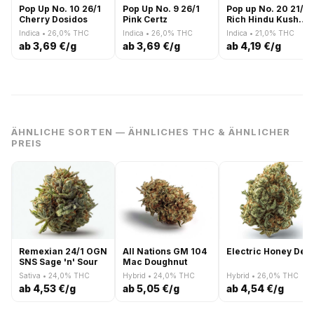
Pop Up No. 10 26/1
Pop Up No. 9 26/1
Pop up No. 20 21/1
Cherry Dosidos
Pink Certz
Rich Hindu Kush
Zkittlez
Indica • 26,0% THC
Indica • 26,0% THC
Indica • 21,0% THC
ab 3,69 €/g
ab 3,69 €/g
ab 4,19 €/g
ÄHNLICHE SORTEN — ÄHNLICHES THC & ÄHNLICHER
PREIS
Remexian 24/1 OGN
All Nations GM 104
Electric Honey Dew
SNS Sage 'n' Sour
Mac Doughnut
Sativa • 24,0% THC
Hybrid • 24,0% THC
Hybrid • 26,0% THC
ab 4,53 €/g
ab 5,05 €/g
ab 4,54 €/g