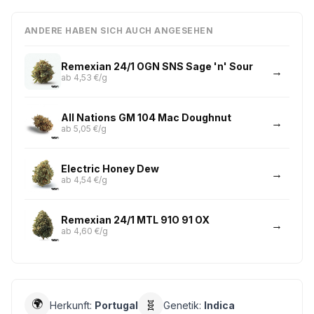
ANDERE HABEN SICH AUCH ANGESEHEN
Remexian 24/1 OGN SNS Sage 'n' Sour
ab 4,53 €/g
All Nations GM 104 Mac Doughnut
ab 5,05 €/g
Electric Honey Dew
ab 4,54 €/g
Remexian 24/1 MTL 91O 91 OX
ab 4,60 €/g
🌍
🧬
Herkunft:
Portugal
Genetik:
Indica