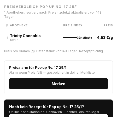
PREISVERGLEICH POP UP NO. 17 25/1
1 Apotheken, sortiert nach Preis · zuletzt aktualisiert vor 148
Tagen
#
APOTHEKE
PREISINDEX
PREIS
Trinity Cannabis
4,53 €/g
1
Günstigste
Berlin
Preis pro Gramm (g). Datenstand: vor 148 Tagen. Rezeptpflichtig.
Preisalarm für Pop up No. 17 25/1
Alarm wenn Preis fällt — gespeichert in deiner Merkliste.
Merken
Noch kein Rezept für Pop up No. 17 25/1?
Online-Konsultation bei CannaZen — schnell, diskret, legal