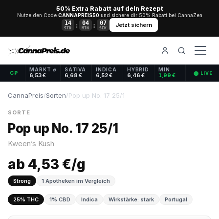
50% Extra Rabatt auf dein Rezept
Nutze den Code
CANNAPREIS50
und sichere dir 50% Rabatt bei CannaZen
14
04
06
:
:
Jetzt sichern
STD
MIN
SEK
MARKT ⌀
SATIVA
INDICA
HYBRID
MIN
CP
⬤ LIVE
6,53 €
6,68 €
6,52 €
6,46 €
1,99 €
CannaPreis
/
Sorten
/
Pop up No. 17 25/1
SORTE
Pop up No. 17 25/1
Kween’s Kush
ab 4,53 €/g
Strong
1 Apotheken im Vergleich
25% THC
1% CBD
Indica
Wirkstärke: stark
Portugal