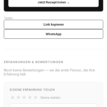
Jetzt Rezept holen →
Teilen:
Link kopieren
WhatsApp
ERFAHRUNGEN & BEWERTUNGEN
Noch keine Bewertungen — sei die erste Person, die ihre
Erfahrung teilt.
EIGENE ERFAHRUNG TEILEN
★
★
★
★
★
Sterne wählen