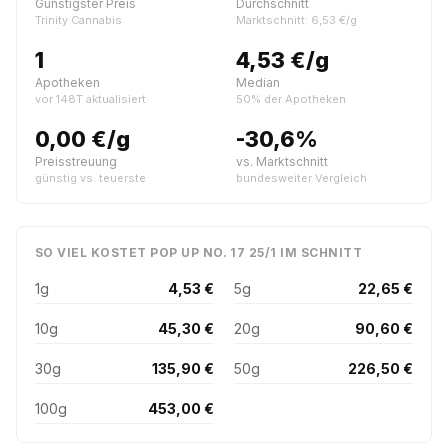
Günstigster Preis
Durchschnitt
Trinity Cannabis
Marktschnitt: 6,53 €/g
1
4,53 €/g
Apotheken
Median
vor 148T aktualisiert
50% der Apotheken
0,00 €/g
-30,6%
Preisstreuung
vs. Marktschnitt
günstig vs. teuerste
bundesweiter Vergleich
SO VIEL KOSTET POP UP NO. 17 25/1 IM SCHNITT
1g
4,53 €
5g
22,65 €
10g
45,30 €
20g
90,60 €
30g
135,90 €
50g
226,50 €
100g
453,00 €