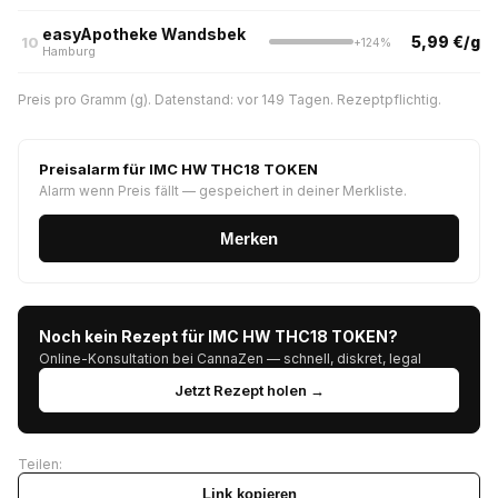
easyApotheke Wandsbek
5,99 €/g
10
+124%
Hamburg
Preis pro Gramm (g). Datenstand: vor 149 Tagen. Rezeptpflichtig.
Preisalarm für IMC HW THC18 TOKEN
Alarm wenn Preis fällt — gespeichert in deiner Merkliste.
Merken
Noch kein Rezept für IMC HW THC18 TOKEN?
Online-Konsultation bei CannaZen — schnell, diskret, legal
Jetzt Rezept holen →
Teilen:
Link kopieren