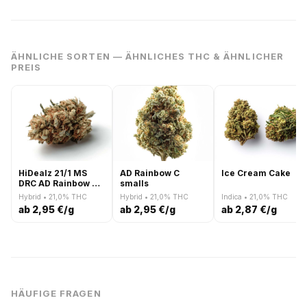
ÄHNLICHE SORTEN — ÄHNLICHES THC & ÄHNLICHER
PREIS
HiDealz 21/1 MS
AD Rainbow C
Ice Cream Cake
DRC AD Rainbow C
smalls
smalls
Hybrid • 21,0% THC
Hybrid • 21,0% THC
Indica • 21,0% THC
ab 2,95 €/g
ab 2,95 €/g
ab 2,87 €/g
HÄUFIGE FRAGEN