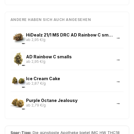
ANDERE HABEN SICH AUCH ANGESEHEN
HiDealz 21/1 MS DRC AD Rainbow C smalls
ab 2,95 €/g
AD Rainbow C smalls
ab 2,95 €/g
Ice Cream Cake
ab 2,87 €/g
Purple Octane Jealousy
ab 2,79 €/g
Spar-Tipp:
Die günstigste Apotheke bietet IMC HW THC18