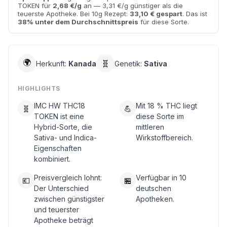
TOKEN für
2,68 €/g
an — 3,31 €/g günstiger als die
teuerste Apotheke. Bei 10g Rezept:
33,10 € gespart
. Das ist
38% unter dem Durchschnittspreis
für diese Sorte.
🌍
🧬
Herkunft:
Kanada
Genetik:
Sativa
HIGHLIGHTS
IMC HW THC18
Mit 18 % THC liegt
🧬
💪
TOKEN ist eine
diese Sorte im
Hybrid-Sorte, die
mittleren
Sativa- und Indica-
Wirkstoffbereich.
Eigenschaften
kombiniert.
Preisvergleich lohnt:
Verfügbar in 10
💶
🏪
Der Unterschied
deutschen
zwischen günstigster
Apotheken.
und teuerster
Apotheke beträgt