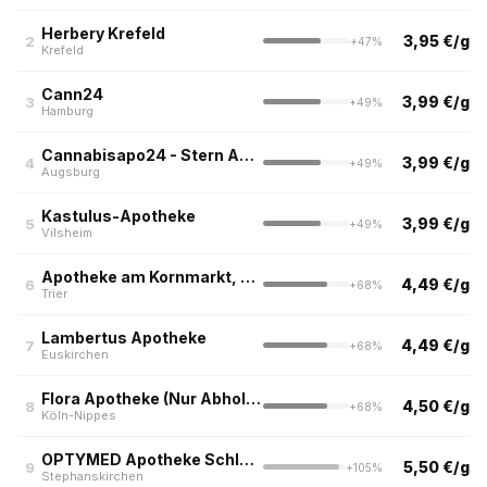
Herbery Krefeld
3,95 €/g
2
+47%
Krefeld
Cann24
3,99 €/g
3
+49%
Hamburg
Cannabisapo24 - Stern Apotheke Augsburg
3,99 €/g
4
+49%
Augsburg
Kastulus-Apotheke
3,99 €/g
5
+49%
Vilsheim
Apotheke am Kornmarkt, Trier
4,49 €/g
6
+68%
Trier
Lambertus Apotheke
4,49 €/g
7
+68%
Euskirchen
Flora Apotheke (Nur Abholung)
4,50 €/g
8
+68%
Köln-Nippes
OPTYMED Apotheke Schlossberg
5,50 €/g
9
+105%
Stephanskirchen