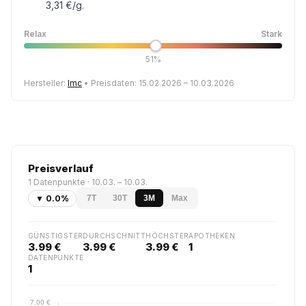
3,31 €/g.
Relax
Stark
51%
Hersteller:
Imc
• Preisdaten: 15.02.2026 – 10.03.2026
Preisverlauf
1 Datenpunkte · 10.03. – 10.03.
▼ 0.0%
7T
30T
3M
Max
GÜNSTIGSTER
DURCHSCHNITT
HÖCHSTER
APOTHEKEN
3.99 €
3.99 €
3.99 €
1
DATENPUNKTE
1