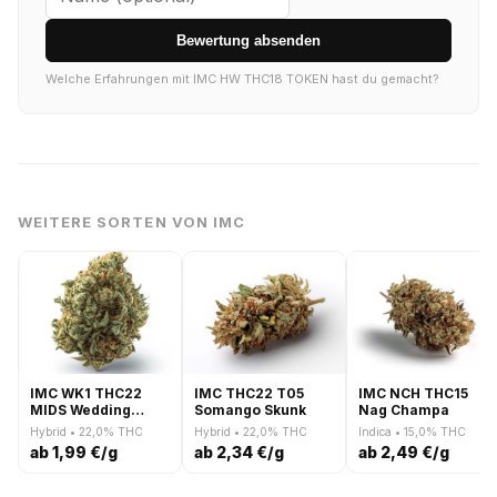
Bewertung absenden
Welche Erfahrungen mit IMC HW THC18 TOKEN hast du gemacht?
WEITERE SORTEN VON IMC
IMC WK1 THC22
IMC THC22 T05
IMC NCH THC15
MIDS Wedding
Somango Skunk
Nag Champa
Candy
Hybrid • 22,0% THC
Hybrid • 22,0% THC
Indica • 15,0% THC
ab 1,99 €/g
ab 2,34 €/g
ab 2,49 €/g