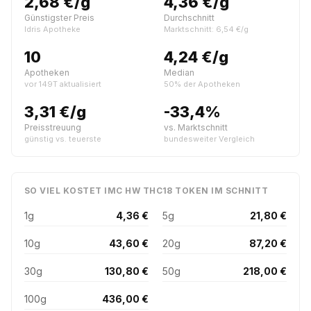
2,68 €/g
4,36 €/g
Günstigster Preis
Durchschnitt
Idris Apotheke
Marktschnitt: 6,54 €/g
10
4,24 €/g
Apotheken
Median
vor 149T aktualisiert
50% der Apotheken
3,31 €/g
-33,4%
Preisstreuung
vs. Marktschnitt
günstig vs. teuerste
bundesweiter Vergleich
SO VIEL KOSTET IMC HW THC18 TOKEN IM SCHNITT
1g
4,36 €
5g
21,80 €
10g
43,60 €
20g
87,20 €
30g
130,80 €
50g
218,00 €
100g
436,00 €