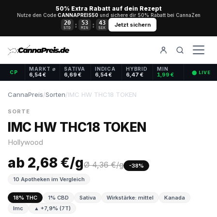
50% Extra Rabatt auf dein Rezept
Nutze den Code
CANNAPREIS50
und sichere dir 50% Rabatt bei CannaZen
20
53
43
:
:
Jetzt sichern
STD
MIN
SEK
MARKT ⌀
SATIVA
INDICA
HYBRID
MIN
CP
⬤ LIVE
6,54 €
6,69 €
6,54 €
6,47 €
1,99 €
CannaPreis
/
Sorten
/
IMC HW THC18 TOKEN
SORTE
IMC HW THC18 TOKEN
Hollywood
ab 2,68 €/g
Ø 4,36 €/g
-38%
10 Apotheken im Vergleich
18% THC
1% CBD
Sativa
Wirkstärke: mittel
Kanada
Imc
▲ +7,9% (7T)