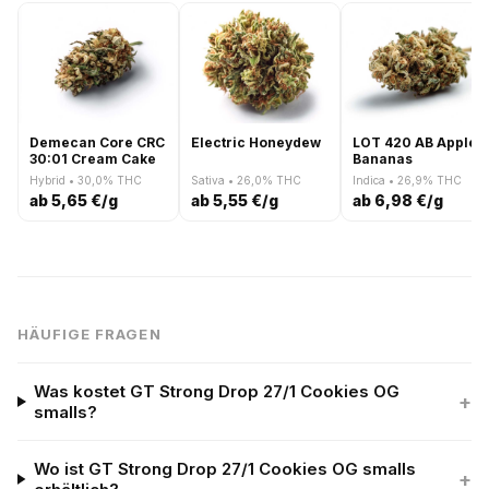
Demecan Core CRC
Electric Honeydew
LOT 420 AB Apple 
30:01 Cream Cake
Bananas
Hybrid • 30,0% THC
Sativa • 26,0% THC
Indica • 26,9% THC
ab 5,65 €/g
ab 5,55 €/g
ab 6,98 €/g
HÄUFIGE FRAGEN
Was kostet GT Strong Drop 27/1 Cookies OG
+
smalls?
Wo ist GT Strong Drop 27/1 Cookies OG smalls
+