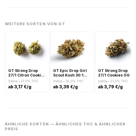
WEITERE SORTEN VON GT
GT Strong Drop
GT Epic Drop Girl
GT Strong Drop
27/1 Citron Cookies
Scout Kush 30:1
27/1 Cookies OG
x Biker Kush smalls
smalls
Sativa • 27,0% THC
Indica • 30,0% THC
Indica • 27,0% THC
ab 3,17 €/g
ab 3,39 €/g
ab 3,79 €/g
ÄHNLICHE SORTEN — ÄHNLICHES THC & ÄHNLICHER
PREIS