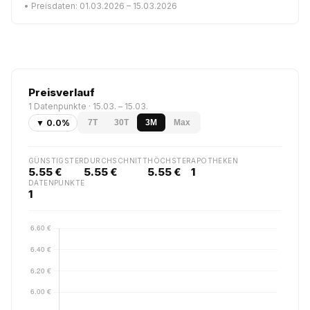
• Preisdaten: 01.03.2026 – 15.03.2026
Preisverlauf
1 Datenpunkte · 15.03. – 15.03.
▼ 0.0%
7T
30T
3M
Max
GÜNSTIGSTER
DURCHSCHNITT
HÖCHSTER
APOTHEKEN
5.55 €
5.55 €
5.55 €
1
DATENPUNKTE
1