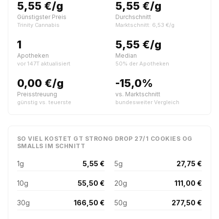
5,55 €/g
5,55 €/g
Günstigster Preis
Durchschnitt
Trinity Cannabis
Marktschnitt: 6,53 €/g
1
5,55 €/g
Apotheken
Median
vor 147T aktualisiert
50% der Apotheken
0,00 €/g
-15,0%
Preisstreuung
vs. Marktschnitt
günstig vs. teuerste
bundesweiter Vergleich
SO VIEL KOSTET GT STRONG DROP 27/1 COOKIES OG
SMALLS IM SCHNITT
1g
5,55 €
5g
27,75 €
10g
55,50 €
20g
111,00 €
30g
166,50 €
50g
277,50 €