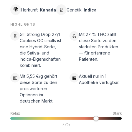
🌍
🧬
Herkunft:
Kanada
Genetik:
Indica
HIGHLIGHTS
GT Strong Drop 27/1
Mit 27 % THC zählt
🧬
💪
Cookies OG smalls ist
diese Sorte zu den
eine Hybrid-Sorte,
stärksten Produkten
die Sativa- und
— für erfahrene
Indica-Eigenschaften
Patienten.
kombiniert.
Mit 5,55 €/g gehört
Aktuell nur in 1
💶
🏪
diese Sorte zu den
Apotheke verfügbar.
preiswerteren
Optionen im
deutschen Markt.
Relax
Stark
77%