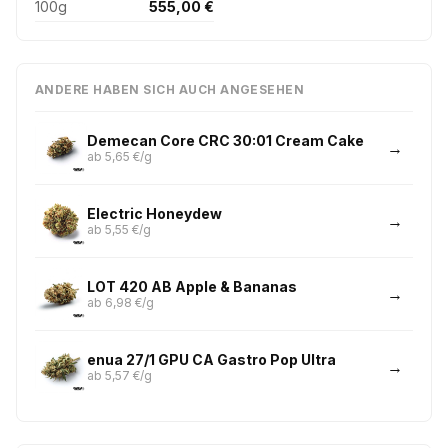
100g
555,00 €
ANDERE HABEN SICH AUCH ANGESEHEN
Demecan Core CRC 30:01 Cream Cake
ab 5,65 €/g
Electric Honeydew
ab 5,55 €/g
LOT 420 AB Apple & Bananas
ab 6,98 €/g
enua 27/1 GPU CA Gastro Pop Ultra
ab 5,57 €/g