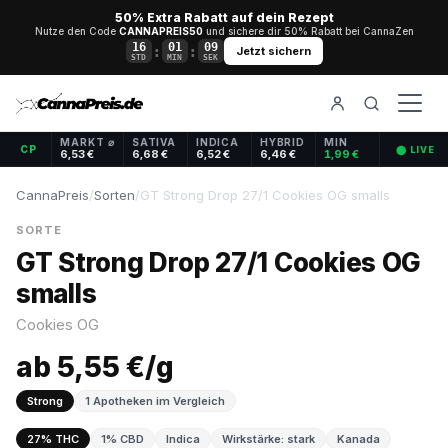
50% Extra Rabatt auf dein Rezept
Nutze den Code
CANNAPREIS50
und sichere dir 50% Rabatt bei CannaZen
16
01
08
:
:
Jetzt sichern
STD
MIN
SEK
MARKT ⌀
SATIVA
INDICA
HYBRID
MIN
CP
⬤ LIVE
6,53 €
6,68 €
6,52 €
6,46 €
1,99 €
CannaPreis
/
Sorten
/
GT Strong Drop 27/1 Cookies OG smalls
SORTE
GT Strong Drop 27/1 Cookies OG
smalls
Cookies OG
ab 5,55 €/g
Strong
1 Apotheken im Vergleich
27% THC
1% CBD
Indica
Wirkstärke: stark
Kanada