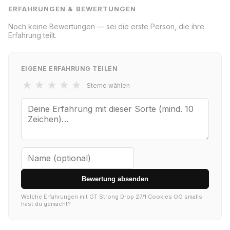
ERFAHRUNGEN & BEWERTUNGEN
Noch keine Bewertungen — sei die erste Person, die ihre
Erfahrung teilt.
EIGENE ERFAHRUNG TEILEN
★
★
★
★
★
Sterne wählen
Bewertung absenden
Welche Erfahrungen mit GT Strong Drop 27/1 Cookies OG smalls
hast du gemacht?