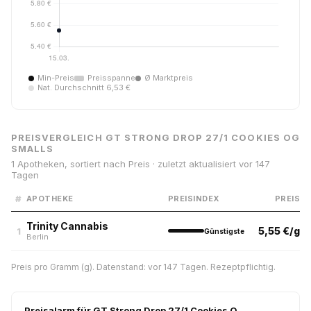
Min-Preis
Preisspanne
Ø Marktpreis
Nat. Durchschnitt 6,53 €
PREISVERGLEICH GT STRONG DROP 27/1 COOKIES OG
SMALLS
1 Apotheken, sortiert nach Preis · zuletzt aktualisiert vor 147
Tagen
#
APOTHEKE
PREISINDEX
PREIS
Trinity Cannabis
5,55 €/g
1
Günstigste
Berlin
Preis pro Gramm (g). Datenstand: vor 147 Tagen. Rezeptpflichtig.
Preisalarm für GT Strong Drop 27/1 Cookies O…