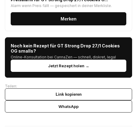
Alarm wenn Preis fällt — gespeichert in deiner Merkliste.
Merken
Noch kein Rezept für GT Strong Drop 27/1 Cookies
OG smalls?
Online-Konsultation bei CannaZen — schnell, diskret, legal
Jetzt Rezept holen →
Teilen:
Link kopieren
WhatsApp