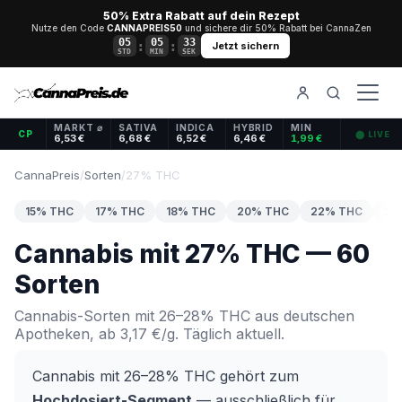
50% Extra Rabatt auf dein Rezept
Nutze den Code
CANNAPREIS50
und sichere dir 50% Rabatt bei CannaZen
05
05
33
:
:
Jetzt sichern
STD
MIN
SEK
MARKT ⌀
SATIVA
INDICA
HYBRID
MIN
CP
⬤ LIVE
6,53 €
6,68 €
6,52 €
6,46 €
1,99 €
CannaPreis
/
Sorten
/
27% THC
15% THC
17% THC
18% THC
20% THC
22% THC
24
Cannabis mit 27% THC — 60
Sorten
Cannabis-Sorten mit 26–28% THC aus deutschen
Apotheken, ab 3,17 €/g. Täglich aktuell.
Cannabis mit 26–28% THC gehört zum
Hochdosiert-Segment
— ausschließlich für