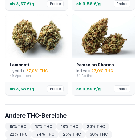
ab 3,57 €/g
ab 3,58 €/g
Preise
Preise
Lemonatti
Remexian Pharma
Hybrid •
27,0% THC
Indica •
27,0% THC
49 Apotheken
64 Apotheken
ab 3,58 €/g
ab 3,59 €/g
Preise
Preise
Andere THC-Bereiche
15% THC
17% THC
18% THC
20% THC
22% THC
24% THC
25% THC
30% THC