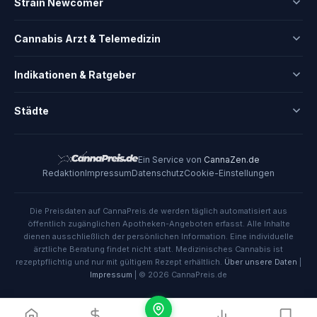
Strain Newcomer
Cannabis Arzt & Telemedizin
Indikationen & Ratgeber
Städte
Ein Service von
CannaZen.de
Redaktion
Impressum
Datenschutz
Cookie-Einstellungen
Die Preisdaten auf CannaPreis.de werden täglich automatisiert aus
öffentlich zugänglichen Apotheken-Angeboten erfasst. Alle Inhalte
dienen ausschließlich der persönlichen Information. Eine individuelle
ärztliche Beratung findet nicht statt. Medizinisches Cannabis ist
rezeptpflichtig und nur mit gültigem Rezept erhältlich.
Über unsere Daten
|
Impressum
| © 2026 CannaPreis.de