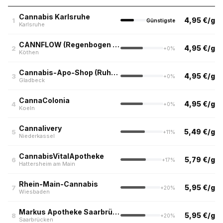
Cannabis Karlsruhe
4,95 €/g
1
Günstigste
Karlsruhe
CANNFLOW (Regenbogen Apotheke, Köthen)
4,95 €/g
2
+0%
Köthen
Cannabis-Apo-Shop (Ruhrpott)
4,95 €/g
3
+0%
Gladbeck
CannaColonia
4,95 €/g
4
+0%
Koeln
Cannalivery
5,49 €/g
5
+11%
Niederkassel
CannabisVitalApotheke
5,79 €/g
6
+17%
Hattersheim am Main
Rhein-Main-Cannabis
5,95 €/g
7
+20%
Wiesbaden
Markus Apotheke Saarbrücken
5,95 €/g
8
+20%
Saarbrücken