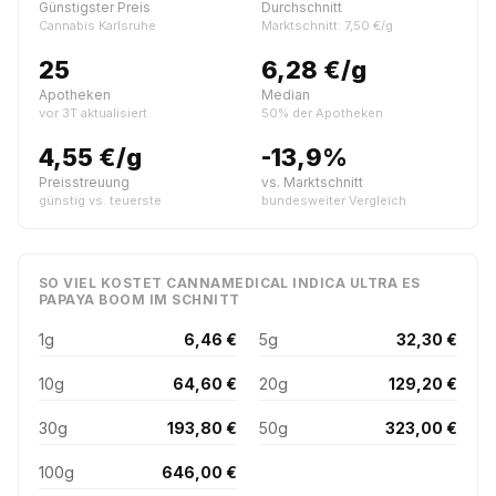
Günstigster Preis
Durchschnitt
Cannabis Karlsruhe
Marktschnitt: 7,50 €/g
25
6,28 €/g
Apotheken
Median
vor 3T aktualisiert
50% der Apotheken
4,55 €/g
-13,9%
Preisstreuung
vs. Marktschnitt
günstig vs. teuerste
bundesweiter Vergleich
SO VIEL KOSTET CANNAMEDICAL INDICA ULTRA ES
PAPAYA BOOM IM SCHNITT
1g
6,46 €
5g
32,30 €
10g
64,60 €
20g
129,20 €
30g
193,80 €
50g
323,00 €
100g
646,00 €