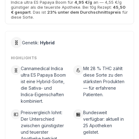
Indica ultra ES Papaya Boom für
4,95 €/g
an — 4,55 €/g
günstiger als die teuerste Apotheke. Bei 10g Rezept:
45,50
€ gespart
. Das ist
23% unter dem Durchschnittspreis
für
diese Sorte.
🧬
Genetik:
Hybrid
HIGHLIGHTS
Cannamedical Indica
Mit 28 % THC zählt
🧬
💪
ultra ES Papaya Boom
diese Sorte zu den
ist eine Hybrid-Sorte,
stärksten Produkten
die Sativa- und
— für erfahrene
Indica-Eigenschaften
Patienten.
kombiniert.
Preisvergleich lohnt:
Bundesweit
💶
🏪
Der Unterschied
verfügbar: aktuell in
zwischen günstigster
25 Apotheken
und teuerster
gelistet.
Apotheke beträgt