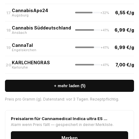
CannabisApo24
6,55 €/g
17
+32%
Augsburg
Cannabis Süddeutschland
6,99 €/g
18
+41%
Ansbach
CannaTal
6,99 €/g
19
+41%
Engelskirchen
KARLCHENGRAS
7,00 €/g
20
+41%
Karlsruhe
+ mehr laden (5)
Preis pro Gramm (g). Datenstand: vor 3 Tagen. Rezeptpflichtig.
Preisalarm für Cannamedical Indica ultra ES …
Alarm wenn Preis fällt — gespeichert in deiner Merkliste.
Merken