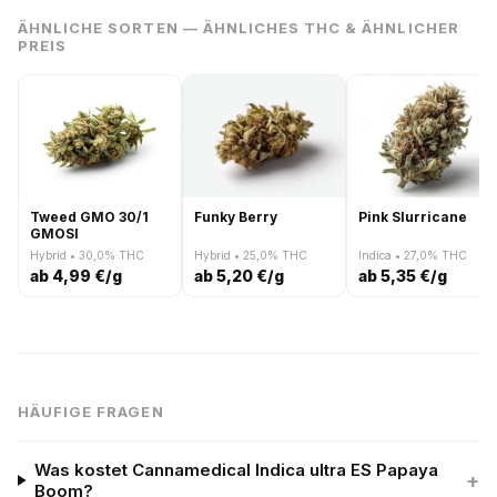
ÄHNLICHE SORTEN — ÄHNLICHES THC & ÄHNLICHER
PREIS
Tweed GMO 30/1
Funky Berry
Pink Slurricane
GMOSI
Hybrid • 30,0% THC
Hybrid • 25,0% THC
Indica • 27,0% THC
ab 4,99 €/g
ab 5,20 €/g
ab 5,35 €/g
HÄUFIGE FRAGEN
Was kostet Cannamedical Indica ultra ES Papaya
+
Boom?