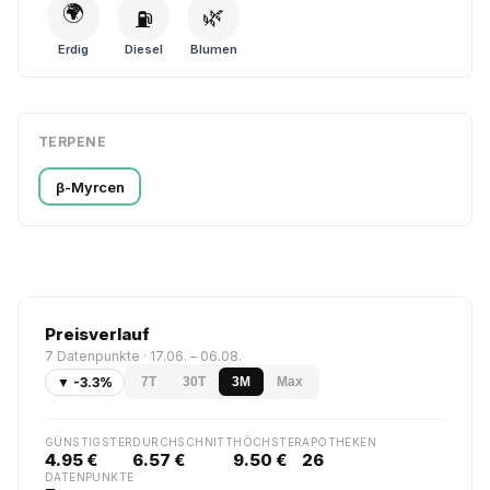
🌍
🌿
⛽
Erdig
Diesel
Blumen
TERPENE
β-Myrcen
Preisverlauf
7 Datenpunkte · 17.06. – 06.08.
▼ -3.3%
7T
30T
3M
Max
GÜNSTIGSTER
DURCHSCHNITT
HÖCHSTER
APOTHEKEN
4.95 €
6.57 €
9.50 €
26
DATENPUNKTE