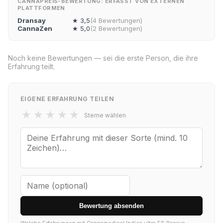
CANNAPREIS-BEWERTUNG: ERFASST VON EXTERNEN
PLATTFORMEN
Dransay
★ 3,5
(4 Bewertungen)
CannaZen
★ 5,0
(2 Bewertungen)
Noch keine Bewertungen — sei die erste Person, die ihre
Erfahrung teilt.
EIGENE ERFAHRUNG TEILEN
★
★
★
★
★
Sterne wählen
Bewertung absenden