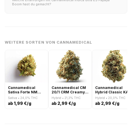
Welche Erfahrungen mit Cannamedical Indica ultra ES Papaya
Boom hast du gemacht?
WEITERE SORTEN VON CANNAMEDICAL
Cannamedical
Cannamedical CM
Cannamedical
Sativa Forte NM
20/1 CRM Creamy
Hybrid Classic KA
Wedding Tree
Kees No.5
Ring of Sour
Sativa • 24,0% THC
Hybrid • 21,3% THC
Hybrid • 20,0% THC
ab 1,99 €/g
ab 2,99 €/g
ab 2,99 €/g