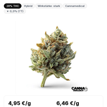
28% THC
Hybrid
Wirkstärke: stark
Cannamedical
▼ 0,0% (7T)
4,95 €/g
6,46 €/g