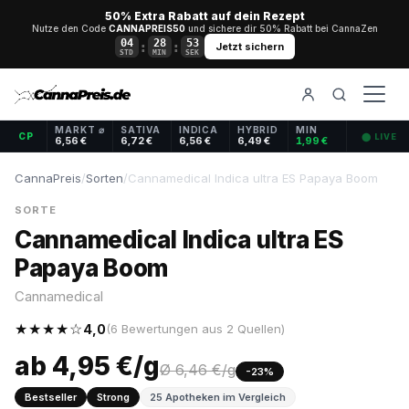
50% Extra Rabatt auf dein Rezept
Nutze den Code
CANNAPREIS50
und sichere dir 50% Rabatt bei CannaZen
04
28
53
:
:
Jetzt sichern
STD
MIN
SEK
MARKT ⌀
SATIVA
INDICA
HYBRID
MIN
CP
⬤ LIVE
6,56 €
6,72 €
6,56 €
6,49 €
1,99 €
CannaPreis
/
Sorten
/
Cannamedical Indica ultra ES Papaya Boom
SORTE
Cannamedical Indica ultra ES
Papaya Boom
Cannamedical
★★★★☆
4,0
(6 Bewertungen aus 2 Quellen)
ab 4,95 €/g
Ø 6,46 €/g
-23%
Bestseller
Strong
25 Apotheken im Vergleich