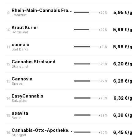
Rhein-Main-Cannabis Frankfurt (Nur Abholung)
5,95 €/g
9
+20%
Frankfurt
Kraut Kurier
5,96 €/g
10
+20%
Dortmund
cannalu
5,98 €/g
11
+21%
Bad Berka
Cannabis Stralsund
6,20 €/g
12
+25%
Stralsund
Cannovia
6,28 €/g
13
+27%
Speyer
EasyCannabis
6,32 €/g
14
+28%
Salzgitter
asavita
6,39 €/g
15
+29%
Berlin
Cannabis-Otto-Apotheke.de (Apotheke im Otto-Hirsch-Center)
6,45 €/g
16
+30%
Stuttgart