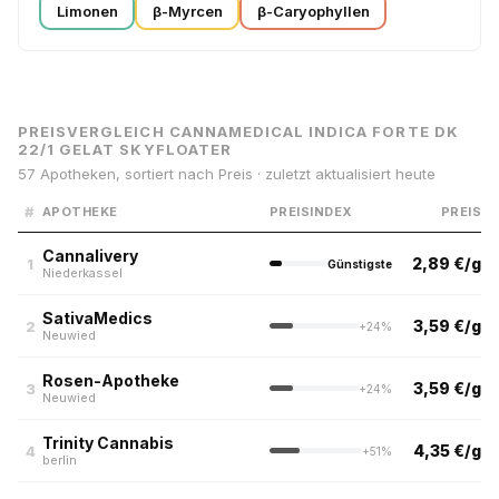
Limonen
β-Myrcen
β-Caryophyllen
PREISVERGLEICH CANNAMEDICAL INDICA FORTE DK
22/1 GELAT SKYFLOATER
57 Apotheken, sortiert nach Preis · zuletzt aktualisiert heute
#
APOTHEKE
PREISINDEX
PREIS
Cannalivery
2,89 €/g
1
Günstigste
Niederkassel
SativaMedics
3,59 €/g
2
+24%
Neuwied
Rosen-Apotheke
3,59 €/g
3
+24%
Neuwied
Trinity Cannabis
4,35 €/g
4
+51%
berlin