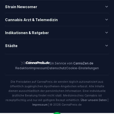
Strain Newcomer
Cannabis Arzt & Telemedizin
Indikationen & Ratgeber
Städte
Ein Service von
CannaZen.de
Redaktion
Impressum
Datenschutz
Cookie-Einstellungen
Die Preisdaten auf CannaPreis.de werden täglich automatisiert aus
öffentlich zugänglichen Apotheken-Angeboten erfasst. Alle Inhalte
dienen ausschließlich der persönlichen Information. Eine individuelle
ärztliche Beratung findet nicht statt. Medizinisches Cannabis ist
rezeptpflichtig und nur mit gültigem Rezept erhältlich.
Über unsere Daten
|
Impressum
| © 2026 CannaPreis.de