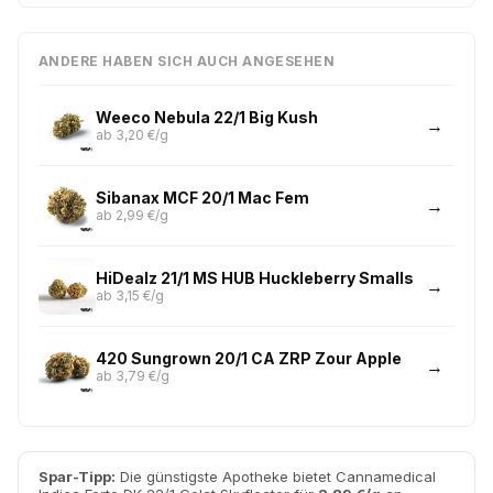
ANDERE HABEN SICH AUCH ANGESEHEN
Weeco Nebula 22/1 Big Kush
ab 3,20 €/g
Sibanax MCF 20/1 Mac Fem
ab 2,99 €/g
HiDealz 21/1 MS HUB Huckleberry Smalls
ab 3,15 €/g
420 Sungrown 20/1 CA ZRP Zour Apple
ab 3,79 €/g
Spar-Tipp:
Die günstigste Apotheke bietet Cannamedical