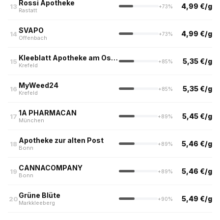
Rossi Apotheke
4,99 €/g
13
+73%
Rastatt
SVAPO
4,99 €/g
14
+73%
Offenbach
Kleeblatt Apotheke am Ostwall
5,35 €/g
15
+85%
Krefeld
MyWeed24
5,35 €/g
16
+85%
Krefeld
1A PHARMACAN
5,45 €/g
17
+89%
München
Apotheke zur alten Post
5,46 €/g
18
+89%
Bonn
CANNACOMPANY
5,46 €/g
19
+89%
Bonn
Grüne Blüte
5,49 €/g
20
+90%
Markkleeberg