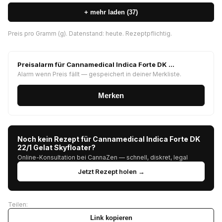
+ mehr laden (37)
Preis pro Gramm (g). Datenstand: heute. Rezeptpflichtig.
Preisalarm für Cannamedical Indica Forte DK …
Alarm wenn Preis fällt — gespeichert in deiner Merkliste.
Merken
Noch kein Rezept für Cannamedical Indica Forte DK
22/1 Gelat Skyfloater?
Online-Konsultation bei CannaZen — schnell, diskret, legal
Jetzt Rezept holen →
Teilen:
Link kopieren