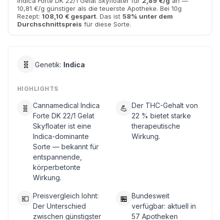
Indica Forte DK 22/1 Gelat Skyfloater für
2,89 €/g
an —
10,81 €/g günstiger als die teuerste Apotheke. Bei 10g
Rezept:
108,10 € gespart
. Das ist
58% unter dem
Durchschnittspreis
für diese Sorte.
🧬
Genetik:
Indica
HIGHLIGHTS
Cannamedical Indica
Der THC-Gehalt von
🧬
💪
Forte DK 22/1 Gelat
22 % bietet starke
Skyfloater ist eine
therapeutische
Indica-dominante
Wirkung.
Sorte — bekannt für
entspannende,
körperbetonte
Wirkung.
Preisvergleich lohnt:
Bundesweit
💶
🏪
Der Unterschied
verfügbar: aktuell in
zwischen günstigster
57 Apotheken