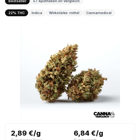
Bestseller
57 Apotheken im Vergleich
22% THC
Indica
Wirkstärke: mittel
Cannamedical
2,89 €/g
6,84 €/g