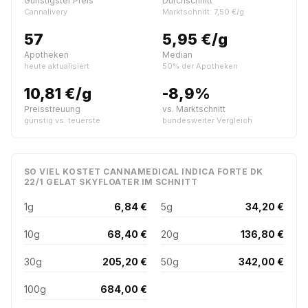
Günstigster Preis
Durchschnitt
Cannalivery
Marktschnitt: 7,50 €/g
57
5,95 €/g
Apotheken
Median
heute aktualisiert
50% der Apotheken
10,81 €/g
-8,9%
Preisstreuung
vs. Marktschnitt
günstig vs. teuerste
bundesweiter Vergleich
SO VIEL KOSTET CANNAMEDICAL INDICA FORTE DK
22/1 GELAT SKYFLOATER IM SCHNITT
1g
6,84 €
5g
34,20 €
10g
68,40 €
20g
136,80 €
30g
205,20 €
50g
342,00 €
100g
684,00 €