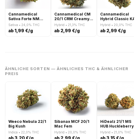
Cannamedical
Cannamedical CM
Cannamedical
Sativa Forte NM
20/1 CRM Creamy
Hybrid Classic KA
Wedding Tree
Kees No.5
Ring of Sour
Sativa • 24,0% THC
Hybrid • 21,3% THC
Hybrid • 20,0% THC
ab 1,99 €/g
ab 2,99 €/g
ab 2,99 €/g
ÄHNLICHE SORTEN — ÄHNLICHES THC & ÄHNLICHER
PREIS
Weeco Nebula 22/1
Sibanax MCF 20/1
HiDealz 21/1 MS
Big Kush
Mac Fem
HUB Huckleberry
Smalls
Indica • 22,0% THC
Hybrid • 20,0% THC
Hybrid • 21,0% THC
ab 3,20 €/g
ab 2,99 €/g
ab 3,15 €/g