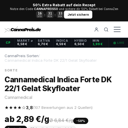
50% Extra Rabatt auf dein Rezept
Nutze den Code
CANNAPREIS50
und sichere dir 50% Rabatt bei CannaZen
16
31
32
:
:
Jetzt sichern
STD
MIN
SEK
MARKT ⌀
SATIVA
INDICA
HYBRID
MIN
CP
⬤ LIVE
6,58 €
6,70 €
6,59 €
6,50 €
1,99 €
CannaPreis
/
Sorten
/
Cannamedical Indica Forte DK 22/1 Gelat Skyfloater
SORTE
Cannamedical Indica Forte DK
22/1 Gelat Skyfloater
Cannamedical
★★★★☆
3,8
(107 Bewertungen aus 2 Quellen)
ab 2,89 €/g
Ø 6,84 €/g
-58%