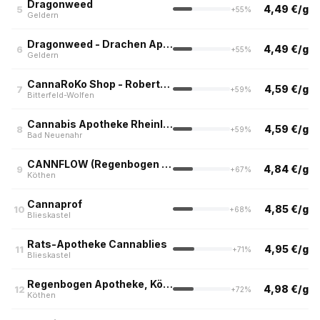
Dragonweed
4,49 €/g
5
+55%
Geldern
Dragonweed - Drachen Apotheke Geldern
4,49 €/g
6
+55%
Geldern
CannaRoKo Shop - Robert-Koch-Apotheke, Bitterfeld-Wolfen
4,59 €/g
7
+59%
Bitterfeld-Wolfen
Cannabis Apotheke Rheinland
4,59 €/g
8
+59%
Bad Neuenahr
CANNFLOW (Regenbogen Apotheke, Köthen)
4,84 €/g
9
+67%
Köthen
Cannaprof
4,85 €/g
10
+68%
Blieskastel
Rats-Apotheke Cannablies
4,95 €/g
11
+71%
Blieskastel
Regenbogen Apotheke, Köthen
4,98 €/g
12
+72%
Köthen