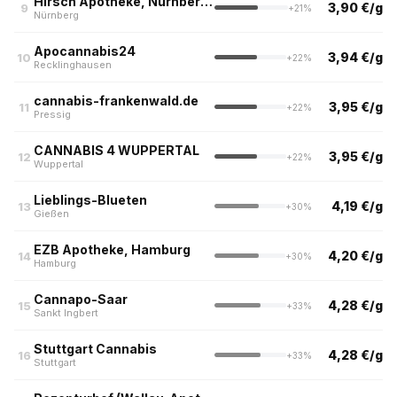
Hirsch Apotheke, Nürnberg (nur Abholung)
3,90 €/g
9
+21%
Nürnberg
Apocannabis24
3,94 €/g
10
+22%
Recklinghausen
cannabis-frankenwald.de
3,95 €/g
11
+22%
Pressig
CANNABIS 4 WUPPERTAL
3,95 €/g
12
+22%
Wuppertal
Lieblings-Blueten
4,19 €/g
13
+30%
Gießen
EZB Apotheke, Hamburg
4,20 €/g
14
+30%
Hamburg
Cannapo-Saar
4,28 €/g
15
+33%
Sankt Ingbert
Stuttgart Cannabis
4,28 €/g
16
+33%
Stuttgart