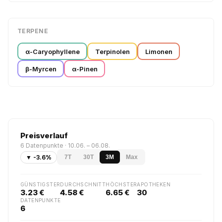
TERPENE
α-Caryophyllene
Terpinolen
Limonen
β-Myrcen
α-Pinen
Preisverlauf
6 Datenpunkte · 10.06. – 06.08.
▼ -3.6%
7T
30T
3M
Max
GÜNSTIGSTER
DURCHSCHNITT
HÖCHSTER
APOTHEKEN
3.23 €
4.58 €
6.65 €
30
DATENPUNKTE
6