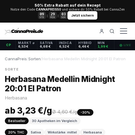
50% Extra Rabatt auf dein Rezept
Nutze den Code
CANNAPREIS50
und sichere dir 50% Rabatt bei CannaZen
09
29
02
:
:
Jetzt sichern
STD
MIN
SEK
MARKT ⌀
SATIVA
INDICA
HYBRID
MIN
CP
⬤ LIVE
6,53 €
6,68 €
6,52 €
6,46 €
1,99 €
CannaPreis
/
Sorten
/
Herbasana Medellin Midnight 20:01 El Patron
SORTE
Herbasana Medellin Midnight
20:01 El Patron
Herbasana
ab 3,23 €/g
Ø 4,60 €/g
-30%
Bestseller
30 Apotheken im Vergleich
20% THC
Sativa
Wirkstärke: mittel
Herbasana