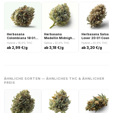
Herbasana
Herbasana
Herbasana Salsa
Colombiana 18:01
Medellin Midnight
Lover 20:01 Cosmi
Apple Soda
22:01 El Patron
Soda
Hybrid • 18,0% THC
Sativa • 22,0% THC
Hybrid • 20,0% THC
ab 2,99 €/g
ab 3,18 €/g
ab 3,20 €/g
ÄHNLICHE SORTEN — ÄHNLICHES THC & ÄHNLICHER
PREIS