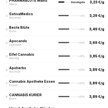
PHARMABLÜTE Mainz
3,23 €/g
1
Günstigste
Mainz
SativaMedics
3,29 €/g
2
+2%
Neuwied
Beste Blüte
3,49 €/g
3
+8%
Bonn
Apocando
3,69 €/g
4
+14%
Lippstadt
Eifel Cannabis
3,85 €/g
5
+19%
Mendig
Apoherbs
3,89 €/g
6
+20%
Bochum
Cannabis Apotheke Essen
3,89 €/g
7
+20%
Essen
CANNABIS KURIER
3,89 €/g
8
+20%
Bonn