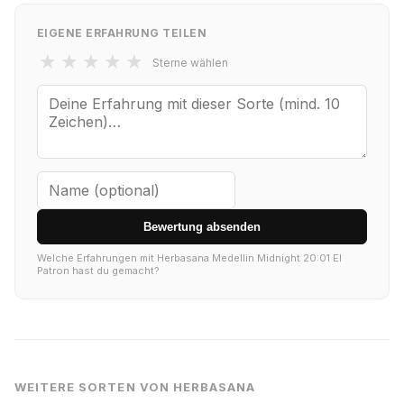
EIGENE ERFAHRUNG TEILEN
★
★
★
★
★
Sterne wählen
Bewertung absenden
Welche Erfahrungen mit Herbasana Medellin Midnight 20:01 El
Patron hast du gemacht?
WEITERE SORTEN VON HERBASANA