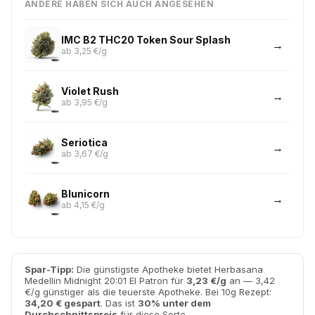
ANDERE HABEN SICH AUCH ANGESEHEN
IMC B2 THC20 Token Sour Splash
ab 3,25 €/g
Violet Rush
ab 3,95 €/g
Seriotica
ab 3,67 €/g
Blunicorn
ab 4,15 €/g
Spar-Tipp:
Die günstigste Apotheke bietet Herbasana
Medellin Midnight 20:01 El Patron für
3,23 €/g
an — 3,42
€/g günstiger als die teuerste Apotheke. Bei 10g Rezept:
34,20 € gespart
. Das ist
30% unter dem
Durchschnittspreis
für diese Sorte.