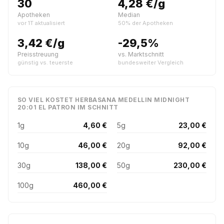
30
4,28 €/g
Apotheken
Median
vor 1T aktualisiert
50% der Apotheken
3,42 €/g
-29,5%
Preisstreuung
vs. Marktschnitt
günstig vs. teuerste
bundesweiter Vergleich
SO VIEL KOSTET HERBASANA MEDELLIN MIDNIGHT
20:01 EL PATRON IM SCHNITT
1g
4,60 €
5g
23,00 €
10g
46,00 €
20g
92,00 €
30g
138,00 €
50g
230,00 €
100g
460,00 €