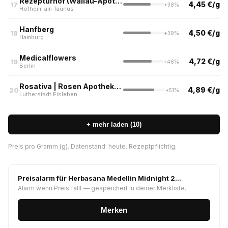
Rezepturhof (Wallau-Apotheke, Hofheim)
4,45 €/g
17
+38%
Hofheim am Taunus
Hanfberg
4,50 €/g
18
+39%
Hamburg
Medicalflowers
4,72 €/g
19
+46%
Berlin
Rosativa | Rosen Apotheke - Eisleben
4,89 €/g
20
+51%
Lutherstadt Eisleben
+ mehr laden (10)
Preis pro Gramm (g). Datenstand: heute. Rezeptpflichtig.
Preisalarm für Herbasana Medellin Midnight 2…
Alarm wenn Preis fällt — gespeichert in deiner Merkliste.
Merken