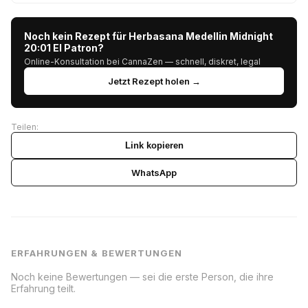
Noch kein Rezept für Herbasana Medellin Midnight
20:01 El Patron?
Online-Konsultation bei CannaZen — schnell, diskret, legal
Jetzt Rezept holen →
Teilen:
Link kopieren
WhatsApp
ERFAHRUNGEN & BEWERTUNGEN
Noch keine Bewertungen — sei die erste Person, die ihre
Erfahrung teilt.