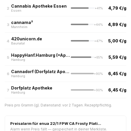
Cannabis Apotheke Essen
4,79 €/g
2
+41%
Essen
cannama²
4,89 €/g
3
+44%
Mannheim
420unicorn.de
5,00 €/g
4
+47%
Baunatal
HappyHanf.Hamburg (=Apotheke an der Friedenseiche)
5,59 €/g
5
+65%
Hamburg
Cannadorf (Dorfplatz Apotheke, Hamburg-Bramfeld)
6,45 €/g
6
+90%
Hamburg
Dorfplatz Apotheke
6,45 €/g
7
+90%
Hamburg
Preis pro Gramm (g). Datenstand: vor 2 Tagen. Rezeptpflichtig.
Preisalarm für enua 22/1 FPW CA Frosty Plati…
Alarm wenn Preis fällt — gespeichert in deiner Merkliste.