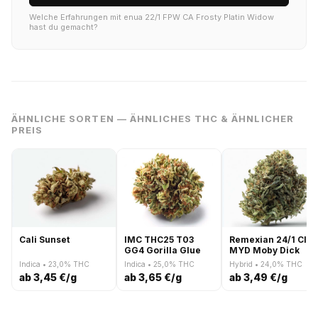
Welche Erfahrungen mit enua 22/1 FPW CA Frosty Platin Widow
hast du gemacht?
ÄHNLICHE SORTEN — ÄHNLICHES THC & ÄHNLICHER
PREIS
Cali Sunset
IMC THC25 T03
Remexian 24/1 CIV
GG4 Gorilla Glue
MYD Moby Dick
Indica • 23,0% THC
Indica • 25,0% THC
Hybrid • 24,0% THC
ab 3,45 €/g
ab 3,65 €/g
ab 3,49 €/g