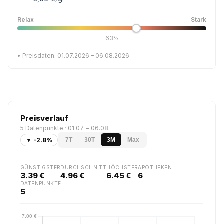
Relax
Stark
63%
• Preisdaten: 01.07.2026 – 06.08.2026
Preisverlauf
5 Datenpunkte · 01.07. – 06.08.
▼ -2.8%
7T
30T
3M
Max
GÜNSTIGSTER
DURCHSCHNITT
HÖCHSTER
APOTHEKEN
3.39 €
4.96 €
6.45 €
6
DATENPUNKTE
5