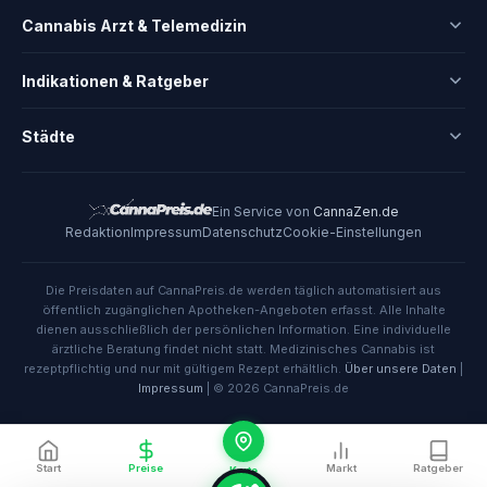
Cannabis Arzt & Telemedizin
Indikationen & Ratgeber
Städte
Ein Service von
CannaZen.de
Redaktion
Impressum
Datenschutz
Cookie-Einstellungen
Die Preisdaten auf CannaPreis.de werden täglich automatisiert aus
öffentlich zugänglichen Apotheken-Angeboten erfasst. Alle Inhalte
dienen ausschließlich der persönlichen Information. Eine individuelle
ärztliche Beratung findet nicht statt. Medizinisches Cannabis ist
rezeptpflichtig und nur mit gültigem Rezept erhältlich.
Über unsere Daten
|
Impressum
| © 2026 CannaPreis.de
Start
Preise
Markt
Ratgeber
Karte