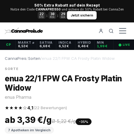
50% Extra Rabatt auf dein Rezept
Nutze den Code
CANNAPREIS50
und sichere dir 50% Rabatt bei CannaZen
22
30
29
:
:
Jetzt sichern
STD
MIN
SEK
MARKT ⌀
SATIVA
INDICA
HYBRID
MIN
CP
⬤ LIVE
6,53 €
6,68 €
6,52 €
6,46 €
1,99 €
CannaPreis
/
Sorten
/
enua 22/1 FPW CA Frosty Platin Widow
SORTE
enua 22/1 FPW CA Frosty Platin
Widow
enua Pharma
★★★★☆
4,1
(22 Bewertungen)
ab 3,39 €/g
Ø 5,22 €/g
-35%
7 Apotheken im Vergleich