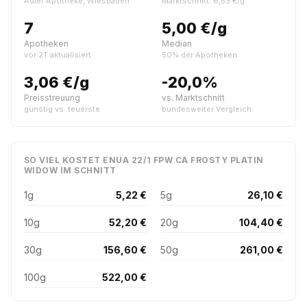
Adler Apotheke, Wiesbaden
Marktschnitt: 6,53 €/g
7
5,00 €/g
Apotheken
Median
vor 2T aktualisiert
50% der Apotheken
3,06 €/g
-20,0%
Preisstreuung
vs. Marktschnitt
günstig vs. teuerste
bundesweiter Vergleich
SO VIEL KOSTET ENUA 22/1 FPW CA FROSTY PLATIN
WIDOW IM SCHNITT
1g
5,22 €
5g
26,10 €
10g
52,20 €
20g
104,40 €
30g
156,60 €
50g
261,00 €
100g
522,00 €