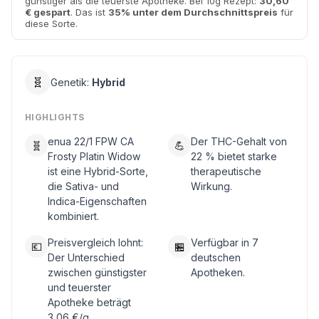
günstiger als die teuerste Apotheke. Bei 10g Rezept:
30,60
€ gespart
. Das ist
35% unter dem Durchschnittspreis
für
diese Sorte.
🧬
Genetik:
Hybrid
HIGHLIGHTS
enua 22/1 FPW CA
Der THC-Gehalt von
🧬
💪
Frosty Platin Widow
22 % bietet starke
ist eine Hybrid-Sorte,
therapeutische
die Sativa- und
Wirkung.
Indica-Eigenschaften
kombiniert.
Preisvergleich lohnt:
Verfügbar in 7
💶
🏪
Der Unterschied
deutschen
zwischen günstigster
Apotheken.
und teuerster
Apotheke beträgt
3,06 €/g.