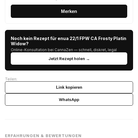
Merken
Noch kein Rezept für enua 22/1 FPW CA Frosty Platin
Widow?
Online-Konsultation bei CannaZen — schnell, diskret, legal
Jetzt Rezept holen →
Teilen:
Link kopieren
WhatsApp
ERFAHRUNGEN & BEWERTUNGEN