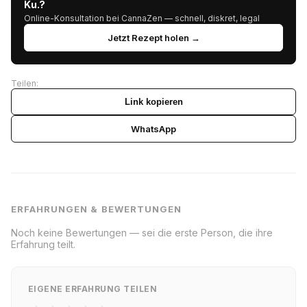
Ku.?
Online-Konsultation bei CannaZen — schnell, diskret, legal
Jetzt Rezept holen →
Teilen:
Link kopieren
WhatsApp
ERFAHRUNGEN & BEWERTUNGEN
Noch keine Bewertungen — sei die erste Person, die ihre
Erfahrung teilt.
EIGENE ERFAHRUNG TEILEN