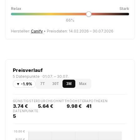
Relax
Stark
66%
Hersteller:
Canify
• Preisdaten: 14.02.2026 – 30.07.2026
Preisverlauf
5 Datenpunkte · 01.07. – 30.07.
▼ -1.9%
7T
30T
3M
Max
GÜNSTIGSTER
DURCHSCHNITT
HÖCHSTER
APOTHEKEN
3.74 €
5.64 €
9.98 €
41
DATENPUNKTE
5