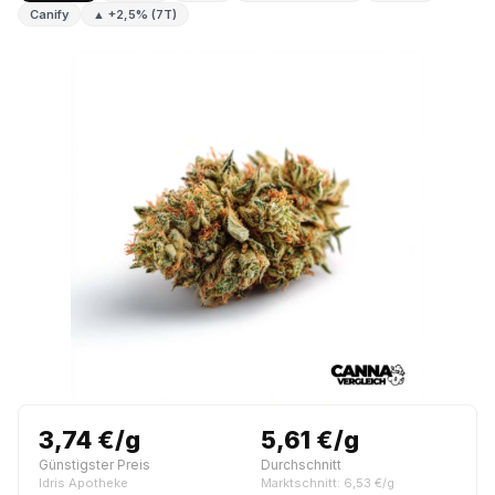
Canify
▲ +2,5% (7T)
3,74 €/g
5,61 €/g
Günstigster Preis
Durchschnitt
Idris Apotheke
Marktschnitt: 6,53 €/g