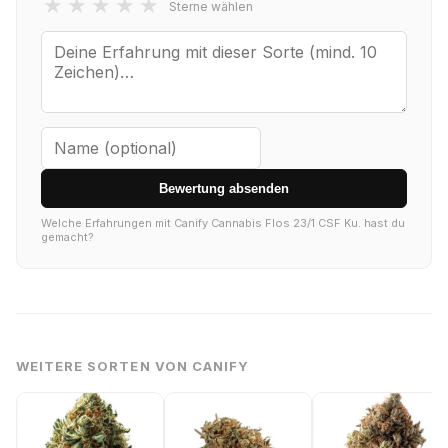
★
★
★
★
★
Sterne wählen
Bewertung absenden
Welche Erfahrungen mit Canify Cannabis Flos 23/1 CSF Ku. hast du
gemacht?
WEITERE SORTEN VON CANIFY