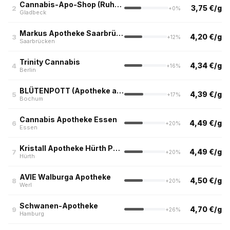
Cannabis-Apo-Shop (Ruhrpott)
3,75 €/g
2
+0%
Gladbeck
Markus Apotheke Saarbrücken
4,20 €/g
3
+12%
Saarbrücken
Trinity Cannabis
4,34 €/g
4
+16%
Berlin
BLÜTENPOTT (Apotheke am alten Markt, Bochum)
4,39 €/g
5
+17%
Bochum
Cannabis Apotheke Essen
4,49 €/g
6
+20%
Essen
Kristall Apotheke Hürth Park
4,49 €/g
7
+20%
Hürth
AVIE Walburga Apotheke
4,50 €/g
8
+20%
Werl
Schwanen-Apotheke
4,70 €/g
9
+26%
Hamburg