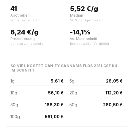
41
5,52 €/g
Apotheken
Median
vor 8T aktualisiert
50% der Apotheken
6,24 €/g
-14,1%
Preisstreuung
vs. Marktschnitt
günstig vs. teuerste
bundesweiter Vergleich
SO VIEL KOSTET CANIFY CANNABIS FLOS 23/1 CSF KU.
IM SCHNITT
1g
5,61 €
5g
28,05 €
10g
56,10 €
20g
112,20 €
30g
168,30 €
50g
280,50 €
100g
561,00 €