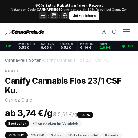
50% Extra Rabatt auf dein Rezept
Nutze den Code
CANNAPREIS50
und sichere dir 50% Rabatt bei CannaZen
11
06
24
:
:
Jetzt sichern
STD
MIN
SEK
MARKT ⌀
SATIVA
INDICA
HYBRID
MIN
CP
⬤ LIVE
6,53 €
6,68 €
6,52 €
6,46 €
1,99 €
CannaPreis
/
Sorten
/
Canify Cannabis Flos 23/1 CSF Ku.
SORTE
Canify Cannabis Flos 23/1 CSF
Ku.
Carnez Citric
ab 3,74 €/g
Ø 5,61 €/g
-33%
Bestseller
41 Apotheken im Vergleich
23% THC
1% CBD
Sativa
Wirkstärke: mittel
Kanada