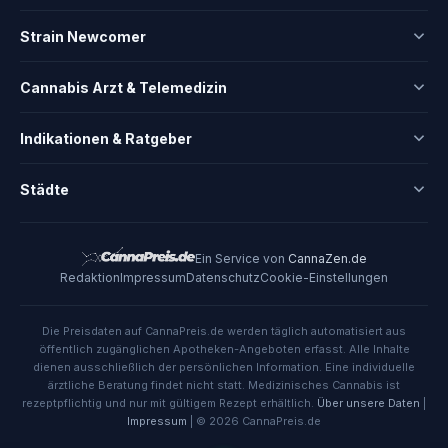
Strain Newcomer
Cannabis Arzt & Telemedizin
Indikationen & Ratgeber
Städte
Ein Service von
CannaZen.de
Redaktion
Impressum
Datenschutz
Cookie-Einstellungen
Die Preisdaten auf CannaPreis.de werden täglich automatisiert aus
öffentlich zugänglichen Apotheken-Angeboten erfasst. Alle Inhalte
dienen ausschließlich der persönlichen Information. Eine individuelle
ärztliche Beratung findet nicht statt. Medizinisches Cannabis ist
rezeptpflichtig und nur mit gültigem Rezept erhältlich.
Über unsere Daten
|
Impressum
| © 2026 CannaPreis.de