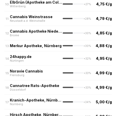
ElbGrün (Apotheke am Collegienhof, Wittenberg)
4,75 €/g
10
+27%
Wittenberg
Cannabis Weinstrasse
4,79 €/g
11
+28%
Neustadt a.d. Weinstraße
Cannabis Apotheke Niedersachsen
4,85 €/g
12
+30%
Brome
Merkur Apotheke, Nürnberg
4,88 €/g
13
+30%
24happy.de
4,95 €/g
14
+32%
Nürtingen
Noravie Cannabis
4,99 €/g
15
+33%
Flensburg
Cannatree Rats-Apotheke
4,99 €/g
16
+33%
Düsseldorf
Kranich-Apotheke, Nürnberg
5,00 €/g
17
+34%
Nürnberg
Hirsch Apotheke, Nürnberg (nur Abholung)