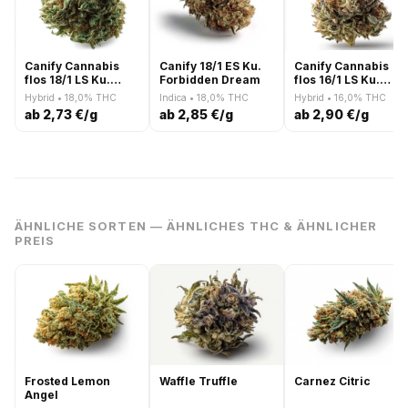
Canify Cannabis
Canify 18/1 ES Ku.
Canify Cannabis
flos 18/1 LS Ku.
Forbidden Dream
flos 16/1 LS Ku.
Khanya Select
Khanya Select
Hybrid • 18,0% THC
Indica • 18,0% THC
Hybrid • 16,0% THC
ab 2,73 €/g
ab 2,85 €/g
ab 2,90 €/g
ÄHNLICHE SORTEN — ÄHNLICHES THC & ÄHNLICHER
PREIS
Frosted Lemon
Waffle Truffle
Carnez Citric
Angel