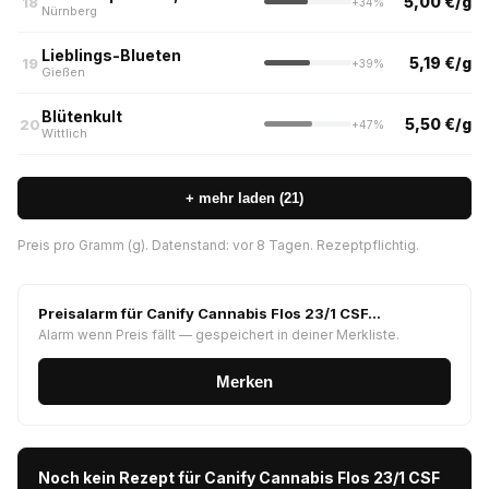
5,00 €/g
18
+34%
Nürnberg
Lieblings-Blueten
5,19 €/g
19
+39%
Gießen
Blütenkult
5,50 €/g
20
+47%
Wittlich
+ mehr laden (21)
Preis pro Gramm (g). Datenstand: vor 8 Tagen. Rezeptpflichtig.
Preisalarm für Canify Cannabis Flos 23/1 CSF…
Alarm wenn Preis fällt — gespeichert in deiner Merkliste.
Merken
Noch kein Rezept für Canify Cannabis Flos 23/1 CSF