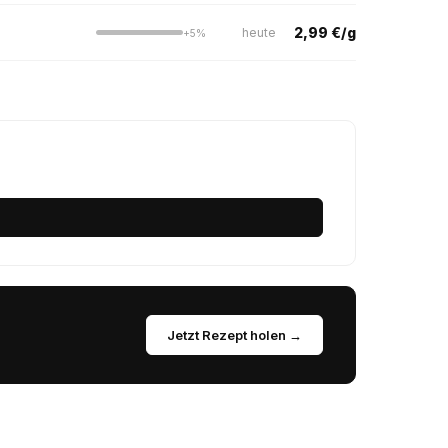
2,99 €/g
heute
+5%
Jetzt Rezept holen →