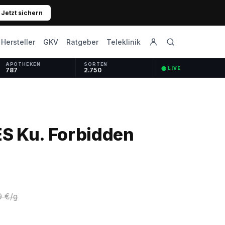
Jetzt sichern
GKV
Ratgeber
Hersteller
Teleklinik
APOTHEKEN
SORTEN
⬤ LIVE
787
2.750
ES Ku. Forbidden
9 €/g