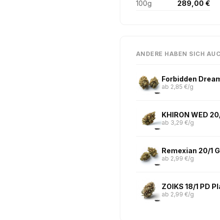
100g
289,00 €
ANDERE HABEN SICH AU
Forbidden Drea
ab 2,85 €/g
KHIRON WED 20/
ab 3,29 €/g
Remexian 20/1 
ab 2,99 €/g
ZOIKS 18/1 PD Pl
ab 2,99 €/g