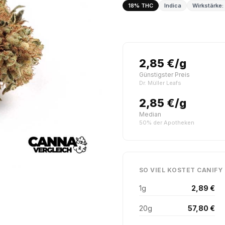
18% THC
Indica
Wirkstärke: 
2,85 €/g
Günstigster Preis
Dr. Müller Leafs
2,85 €/g
Median
50% der Apotheken
SO VIEL KOSTET CANIFY 
1g
2,89 €
20g
57,80 €