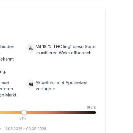
orbidden
Mit 18 % THC liegt diese Sorte
💪
-
im mittleren Wirkstoffbereich.
bekannt
ng.
diese
Aktuell nur in 4 Apotheken
🏪
erteren
verfügbar.
en Markt.
Stark
51%
n: 11.06.2026 – 03.08.2026