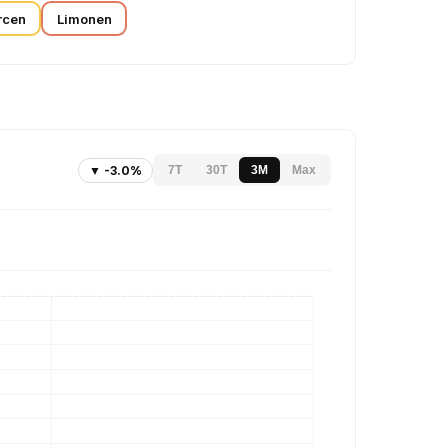
rcen
Limonen
▼ -3.0%
7T
30T
3M
Max