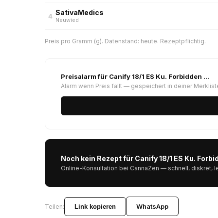
SativaMedics
4
Neuwied
Preis pro Gramm (g). Datenstand: heute. Rezeptpflichtig.
Preisalarm für Canify 18/1 ES Ku. Forbidden …
Alarm wenn Preis fällt — gespeichert in deiner Merklist
Noch kein Rezept für Canify 18/1 ES Ku. For
Online-Konsultation bei CannaZen — schnell, diskret, l
WhatsApp
Teilen:
Link kopieren