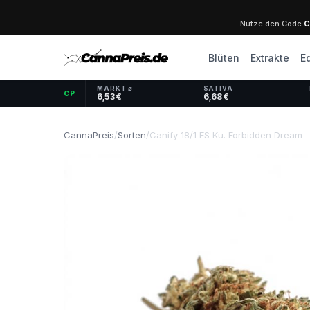
Nutze den Code
C
Blüten
Extrakte
E
MARKT ⌀
SATIVA
CP
6,53 €
6,68 €
CannaPreis
/
Sorten
/
Canify 18/1 ES Ku. Forbidden Dream