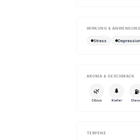
WIRKUNG & ANWENDUN
Stress
Depressio
AROMA & GESCHMACK
🌿
🌲
⛽
Citrus
Kiefer
Dies
TERPENE