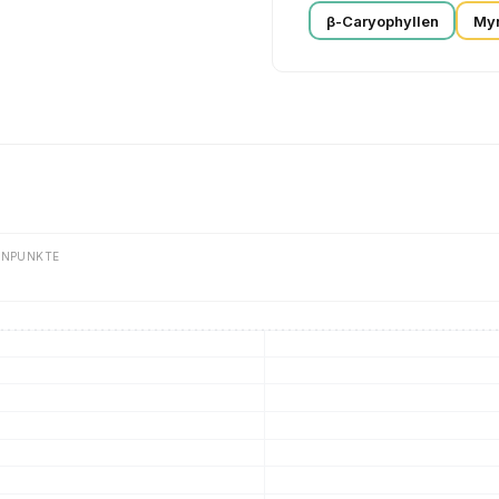
β-Caryophyllen
My
ENPUNKTE