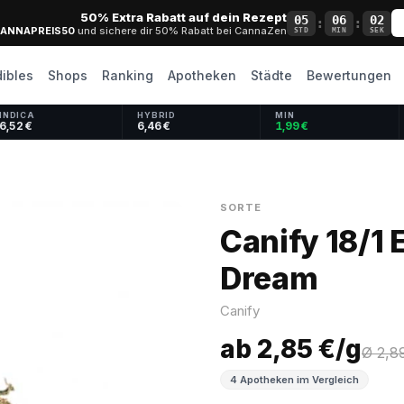
50% Extra Rabatt auf dein Rezept
05
06
01
:
:
ANNAPREIS50
und sichere dir 50% Rabatt bei CannaZen
STD
MIN
SEK
dibles
Shops
Ranking
Apotheken
Städte
Bewertungen
INDICA
HYBRID
MIN
6,52 €
6,46 €
1,99 €
SORTE
Canify 18/1 
Dream
Canify
ab 2,85 €/g
Ø 2,8
4 Apotheken im Vergleich