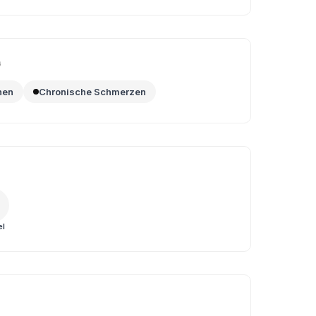
G
nen
Chronische Schmerzen
el