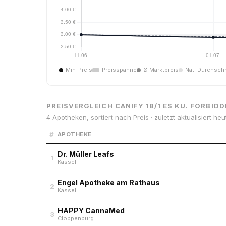
Min-Preis
Preisspanne
Ø Marktpreis
Nat. Durchschn
PREISVERGLEICH CANIFY 18/1 ES KU. FORBID
4 Apotheken, sortiert nach Preis · zuletzt aktualisiert heu
#
APOTHEKE
Dr. Müller Leafs
1
Kassel
Engel Apotheke am Rathaus
2
Kassel
HAPPY CannaMed
3
Cloppenburg