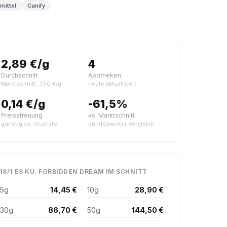
mittel
Canify
2,89 €/g
4
Durchschnitt
Apotheken
Marktschnitt: 7,50 €/g
heute aktualisiert
0,14 €/g
-61,5%
Preisstreuung
vs. Marktschnitt
günstig vs. teuerste
bundesweiter Vergleich
18/1 ES KU. FORBIDDEN DREAM IM SCHNITT
5g
14,45 €
10g
28,90 €
30g
86,70 €
50g
144,50 €