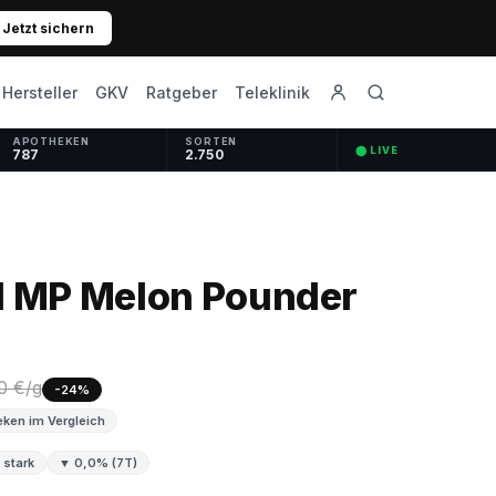
Jetzt sichern
GKV
Ratgeber
Hersteller
Teleklinik
APOTHEKEN
SORTEN
⬤ LIVE
787
2.750
1 MP Melon Pounder
0 €/g
-24%
ken im Vergleich
 stark
▼ 0,0% (7T)