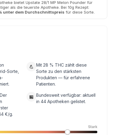
otheke bietet Upstate 28/1 MP Melon Pounder für
iger als die teuerste Apotheke. Bei 10g Rezept:
 unter dem Durchschnittspreis
für diese Sorte.
on
Mit 28 % THC zählt diese
💪
rid-Sorte,
Sorte zu den stärksten
a-
Produkten — für erfahrene
iert.
Patienten.
 Der
Bundesweit verfügbar: aktuell
🏪
n
in 44 Apotheken gelistet.
rster
44 €/g.
Stark