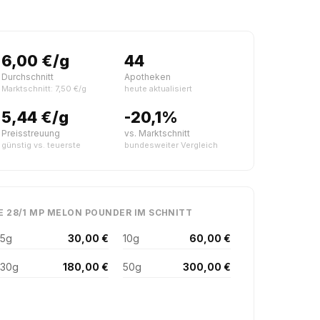
6,00 €/g
44
Durchschnitt
Apotheken
Marktschnitt: 7,50 €/g
heute aktualisiert
5,44 €/g
-20,1%
Preisstreuung
vs. Marktschnitt
günstig vs. teuerste
bundesweiter Vergleich
E 28/1 MP MELON POUNDER IM SCHNITT
5g
30,00 €
10g
60,00 €
30g
180,00 €
50g
300,00 €