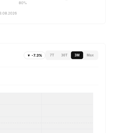
80%
03.08.2026
▼ -7.3%
7T
30T
3M
Max