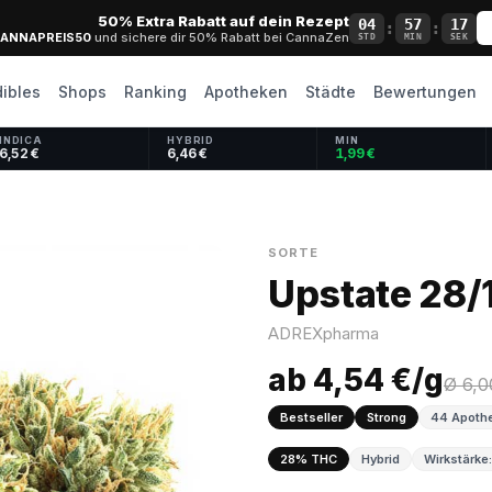
50% Extra Rabatt auf dein Rezept
04
57
17
:
:
ANNAPREIS50
und sichere dir 50% Rabatt bei CannaZen
STD
MIN
SEK
dibles
Shops
Ranking
Apotheken
Städte
Bewertungen
INDICA
HYBRID
MIN
6,52 €
6,46 €
1,99 €
SORTE
Upstate 28/
ADREXpharma
ab 4,54 €/g
Ø 6,0
Bestseller
Strong
44 Apothe
28% THC
Hybrid
Wirkstärke: