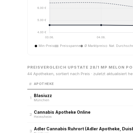
Min-Preis
Preisspanne
Ø Marktpreis
Nat. Durchschn
PREISVERGLEICH UPSTATE 28/1 MP MELON P
44 Apotheken, sortiert nach Preis · zuletzt aktualisiert h
#
APOTHEKE
Blasiuzz
1
München
Cannabis Apotheke Online
2
Heimsheim
Adler Cannabis Ruhrort (Adler Apotheke, Duis
3