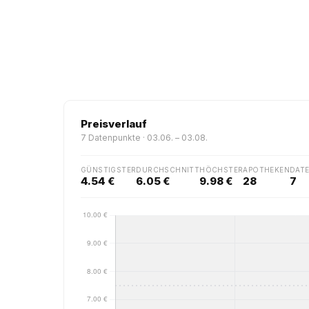
Preisverlauf
7 Datenpunkte · 03.06. – 03.08.
GÜNSTIGSTER
DURCHSCHNITT
HÖCHSTER
APOTHEKEN
DAT
4.54 €
6.05 €
9.98 €
28
7