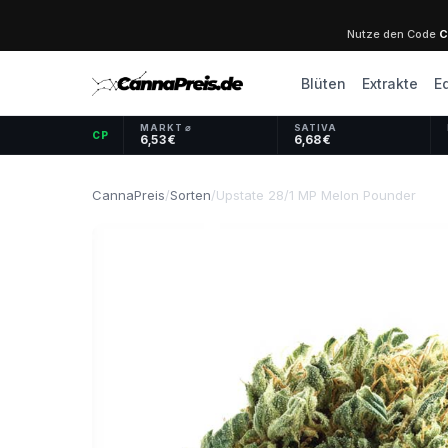
Nutze den Code
C
Blüten
Extrakte
E
MARKT ⌀
SATIVA
CP
6,53 €
6,68 €
CannaPreis
/
Sorten
/
Upstate 28/1 MP Melon Pounder