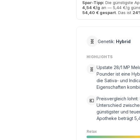
Spar-Tipp:
Die günstigste Ap
4,54 €/g
an — 5,44 €/g günst
54,40 € gespart
. Das ist
24%
🧬
Genetik:
Hybrid
HIGHLIGHTS
Upstate 28/1 MP Mel
🧬
Pounder ist eine Hyb
die Sativa- und Indic
Eigenschaften kombin
Preisvergleich lohnt:
💶
Unterschied zwische
günstigster und teue
Apotheke beträgt 5,
Relax