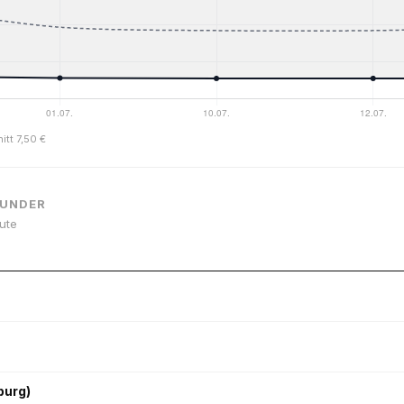
itt 7,50 €
OUNDER
eute
burg)