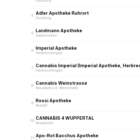
Duisburg
Adler Apotheke Ruhrort
4
Duisburg
Landmann Apotheke
5
Saarbrücken
Imperial Apotheke
6
Herbrechtingen
Cannabis Imperial (Imperial Apotheke, Herbre
7
Herbrechtingen
Cannabis Weinstrasse
8
Neustadt a.d. Weinstraße
Rossi Apotheke
9
Rastatt
CANNABIS 4 WUPPERTAL
10
Wuppertal
Apo-Rot Bacchus Apotheke
11