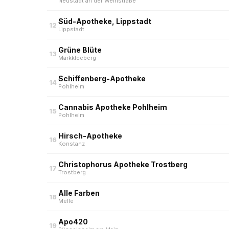
Neustadt an der Weinstraße
Süd-Apotheke, Lippstadt
12
Lippstadt
Grüne Blüte
13
Markkleeberg
Schiffenberg-Apotheke
14
Pohlheim
Cannabis Apotheke Pohlheim
15
Pohlheim
Hirsch-Apotheke
16
Konstanz
Christophorus Apotheke Trostberg
17
Trostberg
Alle Farben
18
Melle
Apo420
19