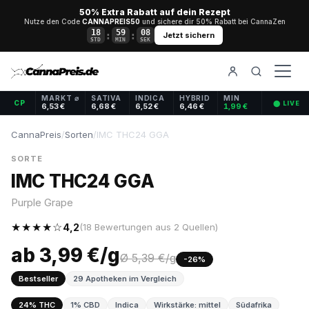
50% Extra Rabatt auf dein Rezept
Nutze den Code
CANNAPREIS50
und sichere dir 50% Rabatt bei CannaZen
18
59
08
:
:
Jetzt sichern
STD
MIN
SEK
MARKT ⌀
SATIVA
INDICA
HYBRID
MIN
CP
⬤ LIVE
6,53 €
6,68 €
6,52 €
6,46 €
1,99 €
CannaPreis
/
Sorten
/
IMC THC24 GGA
SORTE
IMC THC24 GGA
Purple Grape
★★★★☆
4,2
(18 Bewertungen aus 2 Quellen)
ab 3,99 €/g
Ø 5,39 €/g
-26%
Bestseller
29 Apotheken im Vergleich
24% THC
1% CBD
Indica
Wirkstärke: mittel
Südafrika