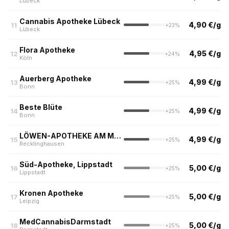
Lübeck
Cannabis Apotheke Lübeck
4,90 €/g
11
+23%
Lübeck
Flora Apotheke
4,95 €/g
12
+24%
Köln
Auerberg Apotheke
4,99 €/g
13
+25%
Bonn
Beste Blüte
4,99 €/g
14
+25%
Bonn
LÖWEN-APOTHEKE AM MARKT
4,99 €/g
15
+25%
Recklinghausen
Süd-Apotheke, Lippstadt
5,00 €/g
16
+25%
Lippstadt
Kronen Apotheke
5,00 €/g
17
+25%
Leipzig
MedCannabisDarmstadt
5,00 €/g
18
+25%