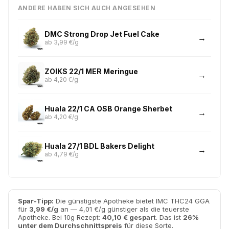
ANDERE HABEN SICH AUCH ANGESEHEN
DMC Strong Drop Jet Fuel Cake
ab 3,99 €/g
ZOIKS 22/1 MER Meringue
ab 4,20 €/g
Huala 22/1 CA OSB Orange Sherbet
ab 4,20 €/g
Huala 27/1 BDL Bakers Delight
ab 4,79 €/g
Spar-Tipp:
Die günstigste Apotheke bietet IMC THC24 GGA
für
3,99 €/g
an — 4,01 €/g günstiger als die teuerste
Apotheke. Bei 10g Rezept:
40,10 € gespart
. Das ist
26%
unter dem Durchschnittspreis
für diese Sorte.