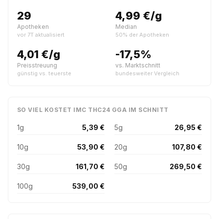
29
4,99 €/g
Apotheken
Median
vor 7T aktualisiert
50% der Apotheken
4,01 €/g
-17,5%
Preisstreuung
vs. Marktschnitt
günstig vs. teuerste
bundesweiter Vergleich
SO VIEL KOSTET IMC THC24 GGA IM SCHNITT
1g
5,39 €
5g
26,95 €
10g
53,90 €
20g
107,80 €
30g
161,70 €
50g
269,50 €
100g
539,00 €