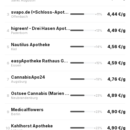
Sankt Augustin
svapo.de (=Schloss-Apotheke)
4,44 €/g
3
+11%
Offenbach
higreen! - Drei Hasen Apotheke
4,49 €/g
4
+13%
Paderborn
Nautilus Apotheke
4,56 €/g
5
+14%
Kiel
easyApotheke Rathaus Galerie, Essen
4,59 €/g
6
+15%
Essen
CannabisApo24
4,76 €/g
7
+19%
Augsburg
Ostsee Cannabis (Marien Apotheke, Neubrandenburg)
4,89 €/g
8
+23%
Neubrandenburg
Medicalflowers
4,90 €/g
9
+23%
Berlin
Kahlhorst Apotheke
4,90 €/g
10
+23%