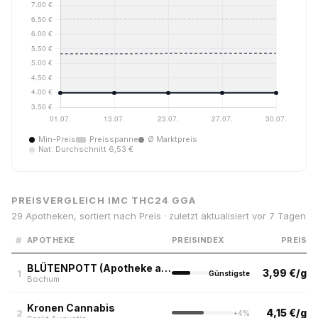
Min-Preis
Preisspanne
Ø Marktpreis
Nat. Durchschnitt 6,53 €
PREISVERGLEICH IMC THC24 GGA
29 Apotheken, sortiert nach Preis · zuletzt aktualisiert vor 7 Tagen
#
APOTHEKE
PREISINDEX
PREIS
BLÜTENPOTT (Apotheke am alten Markt, Bochum)
3,99 €/g
1
Günstigste
Bochum
Kronen Cannabis
4,15 €/g
2
+4%