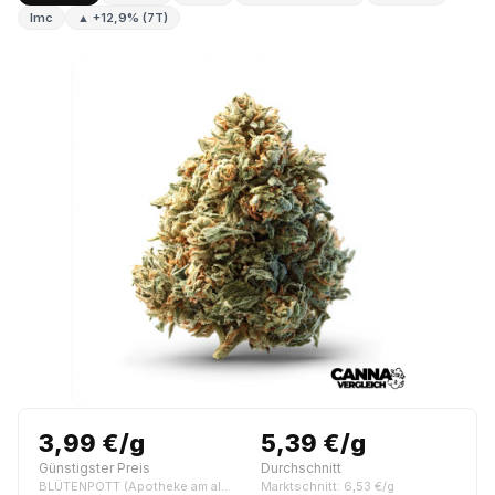
Imc
▲ +12,9% (7T)
3,99 €/g
5,39 €/g
Günstigster Preis
Durchschnitt
BLÜTENPOTT (Apotheke am alten Markt, Bochum)
Marktschnitt: 6,53 €/g