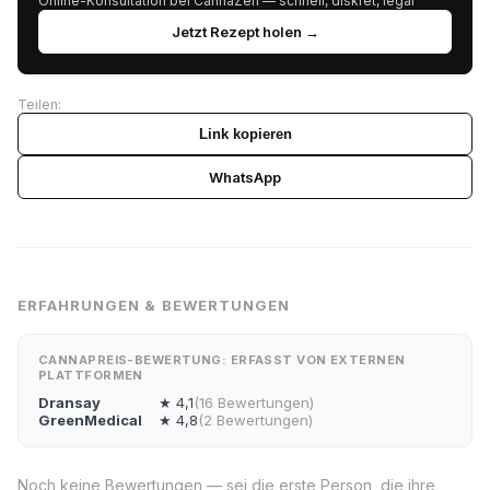
Online-Konsultation bei CannaZen — schnell, diskret, legal
Jetzt Rezept holen →
Teilen:
Link kopieren
WhatsApp
ERFAHRUNGEN & BEWERTUNGEN
CANNAPREIS-BEWERTUNG: ERFASST VON EXTERNEN
PLATTFORMEN
Dransay
★ 4,1
(16 Bewertungen)
GreenMedical
★ 4,8
(2 Bewertungen)
Noch keine Bewertungen — sei die erste Person, die ihre