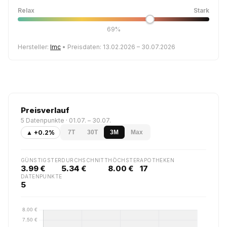
Relax
Stark
69%
Hersteller:
Imc
• Preisdaten: 13.02.2026 – 30.07.2026
Preisverlauf
5 Datenpunkte · 01.07. – 30.07.
▲ +0.2%
7T
30T
3M
Max
GÜNSTIGSTER
DURCHSCHNITT
HÖCHSTER
APOTHEKEN
3.99 €
5.34 €
8.00 €
17
DATENPUNKTE
5