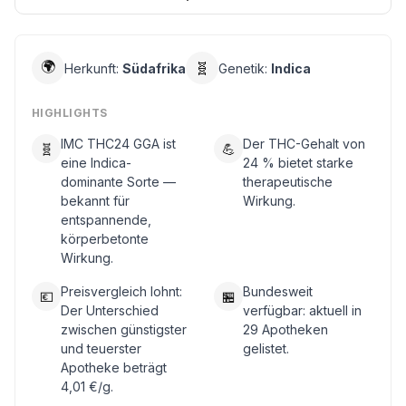
🌍
🧬
Herkunft:
Südafrika
Genetik:
Indica
HIGHLIGHTS
IMC THC24 GGA ist
Der THC-Gehalt von
🧬
💪
eine Indica-
24 % bietet starke
dominante Sorte —
therapeutische
bekannt für
Wirkung.
entspannende,
körperbetonte
Wirkung.
Preisvergleich lohnt:
Bundesweit
💶
🏪
Der Unterschied
verfügbar: aktuell in
zwischen günstigster
29 Apotheken
und teuerster
gelistet.
Apotheke beträgt
4,01 €/g.