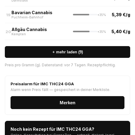
Darmstadt
Bavarian Cannabis
5,39 €/g
19
+35%
Puchheim-Bahnhof
Allgäu Cannabis
5,40 €/g
20
+35%
Kempten
+ mehr laden (9)
Preis pro Gramm (g). Datenstand: vor 7 Tagen. Rezeptpflichtig.
Preisalarm für IMC THC24 GGA
Alarm wenn Preis fällt — gespeichert in deiner Merkliste.
Merken
Noch kein Rezept für IMC THC24 GGA?