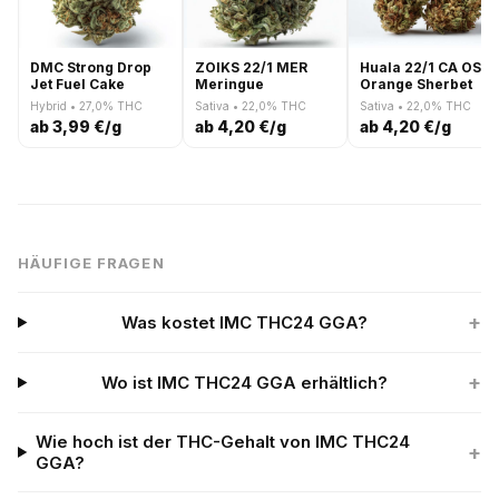
DMC Strong Drop
ZOIKS 22/1 MER
Huala 22/1 CA OSB
Jet Fuel Cake
Meringue
Orange Sherbet
Hybrid • 27,0% THC
Sativa • 22,0% THC
Sativa • 22,0% THC
ab 3,99 €/g
ab 4,20 €/g
ab 4,20 €/g
HÄUFIGE FRAGEN
+
Was kostet IMC THC24 GGA?
+
Wo ist IMC THC24 GGA erhältlich?
Wie hoch ist der THC-Gehalt von IMC THC24
+
GGA?