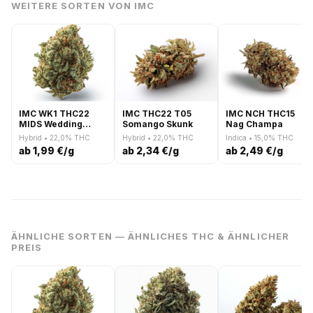
WEITERE SORTEN VON IMC
IMC WK1 THC22
IMC THC22 T05
IMC NCH THC15
MIDS Wedding
Somango Skunk
Nag Champa
Candy
Hybrid • 22,0% THC
Hybrid • 22,0% THC
Indica • 15,0% THC
ab 1,99 €/g
ab 2,34 €/g
ab 2,49 €/g
ÄHNLICHE SORTEN — ÄHNLICHES THC & ÄHNLICHER
PREIS