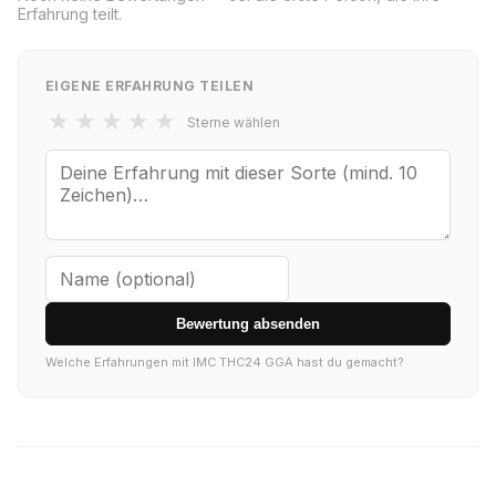
Erfahrung teilt.
EIGENE ERFAHRUNG TEILEN
★
★
★
★
★
Sterne wählen
Bewertung absenden
Welche Erfahrungen mit IMC THC24 GGA hast du gemacht?