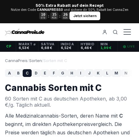
50% Extra Rabatt auf dein Rezept
Nutze den Code
CANNAPREIS50
und sichere dir 50% Rabatt bei CannaZen
10
35
25
:
:
Jetzt sichern
STD
MIN
SEK
MARKT ⌀
SATIVA
INDICA
HYBRID
MIN
CP
⬤ LIVE
6,53 €
6,68 €
6,52 €
6,46 €
1,99 €
CannaPreis
/
Sorten
/
Sorten mit C
A
B
C
D
E
F
G
H
I
J
K
L
M
N
O
Cannabis Sorten mit C
60 Sorten mit C aus deutschen Apotheken, ab 3,00
€/g. Täglich aktuell.
Alle Medizinalcannabis-Sorten, deren Name mit
C
beginnt, im direkten Apothekenpreisvergleich. Die
Preise werden täglich aus deutschen Apotheken und