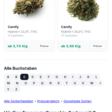
Canify
Canify
Hybrid • 22,0% THC
Hybrid • 20,0% THC
12 Apotheken
32 Apotheken
ab 3,70 €/g
ab 3,85 €/g
Preise
Preise
Alle Buchstaben
A
B
C
D
E
F
G
H
I
J
K
L
M
N
O
P
Q
R
S
T
U
V
W
X
Y
Z
Alle Sortenfamilien
•
Preisvergleich
•
Günstigste Sorten