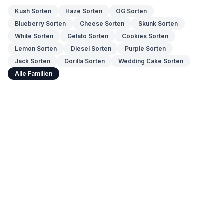
Kush Sorten
Haze Sorten
OG Sorten
Blueberry Sorten
Cheese Sorten
Skunk Sorten
White Sorten
Gelato Sorten
Cookies Sorten
Lemon Sorten
Diesel Sorten
Purple Sorten
Jack Sorten
Gorilla Sorten
Wedding Cake Sorten
Alle Familien