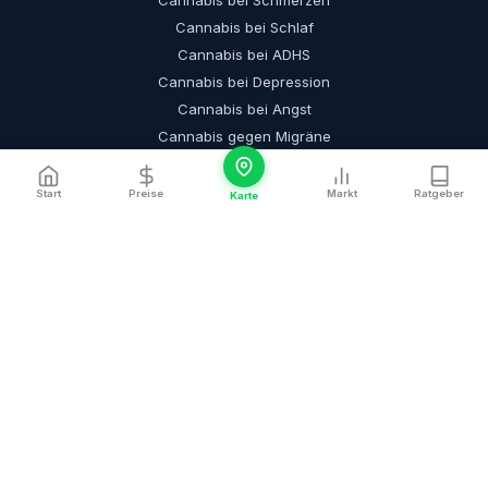
Cannabis bei Schmerzen
Cannabis bei Schlaf
Cannabis bei ADHS
Cannabis bei Depression
Cannabis bei Angst
Cannabis gegen Migräne
Alle Krankheiten →
Start
Preise
Markt
Ratgeber
Karte
HAUPTSEITEN
Cannabis Apotheken
Cannabis Hersteller
Cannabis Städte
Cannabis Preise
Cannabis Ranking
Cannabis Teleklinik
Cannabis Rezept
Ratgeber
Über uns