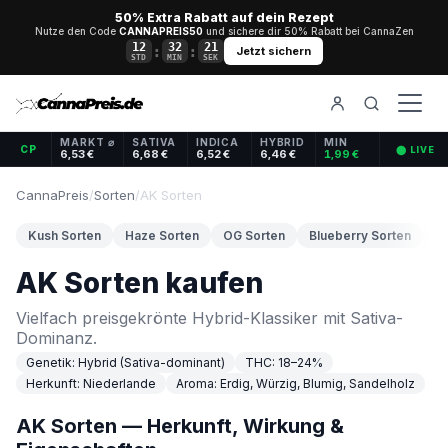
50% Extra Rabatt auf dein Rezept
Nutze den Code
CANNAPREIS50
und sichere dir 50% Rabatt bei CannaZen
12
32
20
:
:
Jetzt sichern
STD
MIN
SEK
MARKT ⌀
SATIVA
INDICA
HYBRID
MIN
CP
⬤ LIVE
6,53 €
6,68 €
6,52 €
6,46 €
1,99 €
CannaPreis
/
Sorten
/
AK Sorten
Kush Sorten
Haze Sorten
OG Sorten
Blueberry Sorten
C
AK Sorten kaufen
Vielfach preisgekrönte Hybrid-Klassiker mit Sativa-
Dominanz.
Genetik: Hybrid (Sativa-dominant)
THC: 18–24%
Herkunft: Niederlande
Aroma: Erdig, Würzig, Blumig, Sandelholz
AK Sorten — Herkunft, Wirkung &