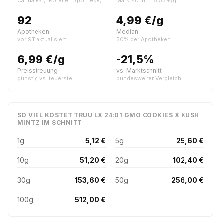
Cannalea (=Forellen Apotheke)
Marktschnitt: 6,53 €/g
92
4,99 €/g
Apotheken
Median
vor 9T aktualisiert
50% der Apotheken
6,99 €/g
-21,5%
Preisstreuung
vs. Marktschnitt
günstig vs. teuerste
bundesweiter Vergleich
SO VIEL KOSTET TRUU LX 24:01 GMO COOKIES X KUSH
MINTZ IM SCHNITT
1g
5,12 €
5g
25,60 €
10g
51,20 €
20g
102,40 €
30g
153,60 €
50g
256,00 €
100g
512,00 €