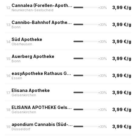
Cannalea (Forellen-Apotheke, Neunkirchen-Seelscheid)
3,99 €/g
12
+33%
Neunkirchen-Seelscheid
Cannibo-Bahnhof Apotheke Bonn
3,99 €/g
13
+33%
Bonn
Süd Apotheke
3,99 €/g
14
+33%
Oberhausen
Auerberg Apotheke
3,99 €/g
15
+33%
Bonn
easyApotheke Rathaus Galerie, Essen
3,99 €/g
16
+33%
Essen
Elisana Apotheke
3,99 €/g
17
+33%
Gelsenkirchen
ELISANA APOTHEKE Gelsenkirchen Buer
3,99 €/g
18
+33%
Gelsenkirchen
apondium Cannabis (Süd-Apotheke, Düsseldorf)
3,99 €/g
19
+33%
Düsseldorf