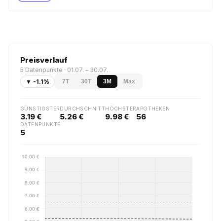
Preisverlauf
5 Datenpunkte · 01.07. – 30.07.
▼ -1.1%
7T
30T
3M
Max
GÜNSTIGSTER
DURCHSCHNITT
HÖCHSTER
APOTHEKEN
3.19 €
5.26 €
9.98 €
56
DATENPUNKTE
5