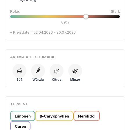
Relax
Stark
69%
• Preisdaten: 02.04.2026 – 30.07.2026
AROMA & GESCHMACK
🌶️
🍯
🌿
🌿
Süß
Würzig
Citrus
Minze
TERPENE
Limonen
β-Caryophyllen
Nerolidol
Caren