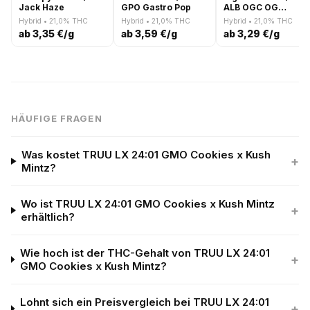
Jack Haze
GPO Gastro Pop
ALB OGC OG
Cheese
Hybrid • 21,0% THC
Hybrid • 21,0% THC
Hybrid • 21,0% THC
ab 3,35 €/g
ab 3,59 €/g
ab 3,29 €/g
HÄUFIGE FRAGEN
Was kostet TRUU LX 24:01 GMO Cookies x Kush
+
Mintz?
Wo ist TRUU LX 24:01 GMO Cookies x Kush Mintz
+
erhältlich?
Wie hoch ist der THC-Gehalt von TRUU LX 24:01
+
GMO Cookies x Kush Mintz?
Lohnt sich ein Preisvergleich bei TRUU LX 24:01
+