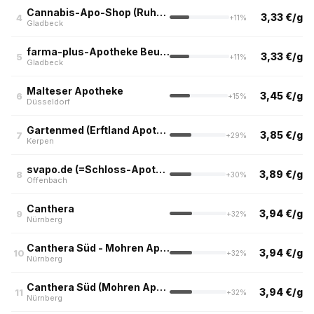
Cannabis-Apo-Shop (Ruhrpott)
3,33 €/g
4
+11%
Gladbeck
farma-plus-Apotheke Beuth in Gladbeck
3,33 €/g
5
+11%
Gladbeck
Malteser Apotheke
3,45 €/g
6
+15%
Düsseldorf
Gartenmed (Erftland Apotheke, Kerpen)
3,85 €/g
7
+29%
Kerpen
svapo.de (=Schloss-Apotheke)
3,89 €/g
8
+30%
Offenbach
Canthera
3,94 €/g
9
+32%
Nürnberg
Canthera Süd - Mohren Apotheke Südstadt
3,94 €/g
10
+32%
Nürnberg
Canthera Süd (Mohren Apotheke, Nürnberg)
3,94 €/g
11
+32%
Nürnberg