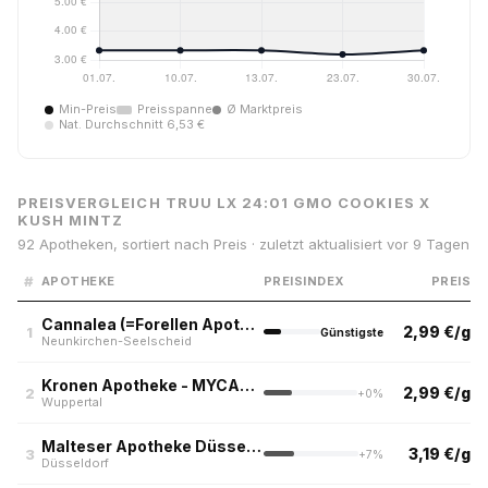
Min-Preis
Preisspanne
Ø Marktpreis
Nat. Durchschnitt 6,53 €
PREISVERGLEICH TRUU LX 24:01 GMO COOKIES X
KUSH MINTZ
92 Apotheken, sortiert nach Preis · zuletzt aktualisiert vor 9 Tagen
#
APOTHEKE
PREISINDEX
PREIS
Cannalea (=Forellen Apotheke)
2,99 €/g
1
Günstigste
Neunkirchen-Seelscheid
Kronen Apotheke - MYCANNABIS
2,99 €/g
2
+0%
Wuppertal
Malteser Apotheke Düsseldorf | Greencalm
3,19 €/g
3
+7%
Düsseldorf