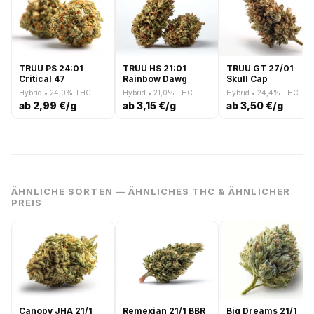
TRUU PS 24:01
TRUU HS 21:01
TRUU GT 27/01
Critical 47
Rainbow Dawg
Skull Cap
Hybrid • 24,0% THC
Hybrid • 21,0% THC
Hybrid • 24,4% THC
ab 2,99 €/g
ab 3,15 €/g
ab 3,50 €/g
ÄHNLICHE SORTEN — ÄHNLICHES THC & ÄHNLICHER
PREIS
Canopy JHA 21/1
Remexian 21/1 BBR
Big Dreams 21/1