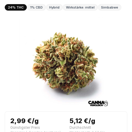
24% THC
1% CBD
Hybrid
Wirkstärke: mittel
Simbabwe
2,99 €/g
5,12 €/g
Günstigster Preis
Durchschnitt