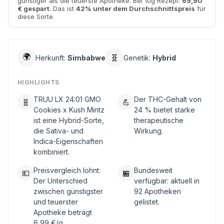
günstiger als die teuerste Apotheke. Bei 10g Rezept:
69,90
€ gespart
. Das ist
42% unter dem Durchschnittspreis
für
diese Sorte.
🌍
🧬
Herkunft:
Simbabwe
Genetik:
Hybrid
HIGHLIGHTS
TRUU LX 24:01 GMO
Der THC-Gehalt von
🧬
💪
Cookies x Kush Mintz
24 % bietet starke
ist eine Hybrid-Sorte,
therapeutische
die Sativa- und
Wirkung.
Indica-Eigenschaften
kombiniert.
Preisvergleich lohnt:
Bundesweit
💶
🏪
Der Unterschied
verfügbar: aktuell in
zwischen günstigster
92 Apotheken
und teuerster
gelistet.
Apotheke beträgt
6,99 €/g.