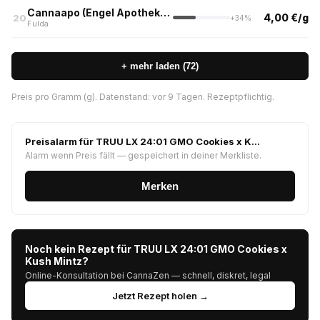
Cannaapo (Engel Apotheke im Justus Liebig Center)
4,00 €/g
20
+34%
Fulda
+ mehr laden (72)
Preis pro Gramm (g). Datenstand: vor 9 Tagen. Rezeptpflichtig.
Preisalarm für TRUU LX 24:01 GMO Cookies x K…
Alarm wenn Preis fällt — gespeichert in deiner Merkliste.
Merken
Noch kein Rezept für TRUU LX 24:01 GMO Cookies x
Kush Mintz?
Online-Konsultation bei CannaZen — schnell, diskret, legal
Jetzt Rezept holen →