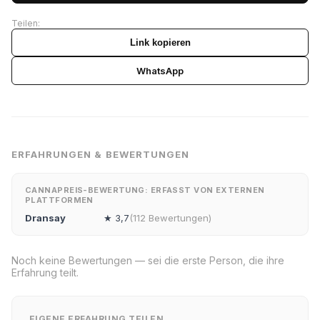
Teilen:
Link kopieren
WhatsApp
ERFAHRUNGEN & BEWERTUNGEN
CANNAPREIS-BEWERTUNG: ERFASST VON EXTERNEN
PLATTFORMEN
Dransay
★ 3,7
(112 Bewertungen)
Noch keine Bewertungen — sei die erste Person, die ihre
Erfahrung teilt.
EIGENE ERFAHRUNG TEILEN