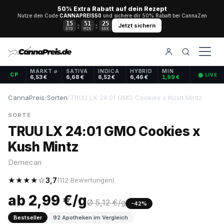
50% Extra Rabatt auf dein Rezept
Nutze den Code
CANNAPREIS50
und sichere dir 50% Rabatt bei CannaZen
15
51
24
:
:
Jetzt sichern
STD
MIN
SEK
MARKT ⌀
SATIVA
INDICA
HYBRID
MIN
CP
⬤ LIVE
6,53 €
6,68 €
6,52 €
6,46 €
1,99 €
CannaPreis
/
Sorten
/
TRUU LX 24:01 GMO Cookies x Kush Mintz
SORTE
TRUU LX 24:01 GMO Cookies x
Kush Mintz
Demecan
★★★★☆
3,7
(112 Bewertungen)
ab 2,99 €/g
Ø 5,12 €/g
-42%
Bestseller
92 Apotheken im Vergleich