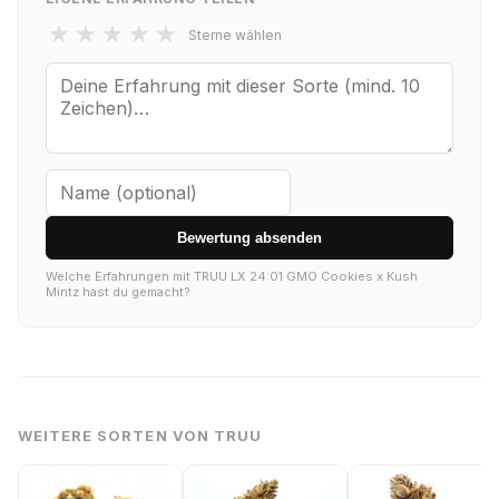
★
★
★
★
★
Sterne wählen
Bewertung absenden
Welche Erfahrungen mit TRUU LX 24:01 GMO Cookies x Kush
Mintz hast du gemacht?
WEITERE SORTEN VON TRUU