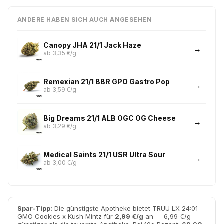
ANDERE HABEN SICH AUCH ANGESEHEN
Canopy JHA 21/1 Jack Haze
ab 3,35 €/g
Remexian 21/1 BBR GPO Gastro Pop
ab 3,59 €/g
Big Dreams 21/1 ALB OGC OG Cheese
ab 3,29 €/g
Medical Saints 21/1 USR Ultra Sour
ab 3,00 €/g
Spar-Tipp:
Die günstigste Apotheke bietet TRUU LX 24:01
GMO Cookies x Kush Mintz für
2,99 €/g
an — 6,99 €/g