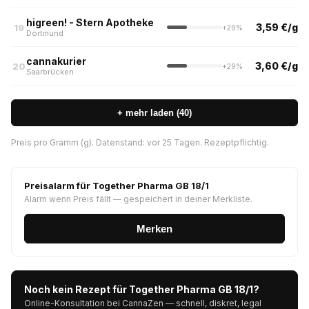
higreen! - Stern Apotheke
3,59 €/g
19
+29%
Dortmund
cannakurier
3,60 €/g
20
+29%
Saarbrücken
+ mehr laden (40)
Preis pro Gramm (g). Datenstand: vor 25 Tagen. Rezeptpflichtig.
Preisalarm für Together Pharma GB 18/1
Alarm wenn Preis fällt — gespeichert in deiner Merkliste.
Merken
Noch kein Rezept für Together Pharma GB 18/1?
Online-Konsultation bei CannaZen — schnell, diskret, legal