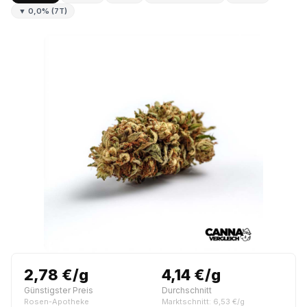
▼ 0,0% (7T)
2,78 €/g
4,14 €/g
Günstigster Preis
Durchschnitt
Rosen-Apotheke
Marktschnitt: 6,53 €/g