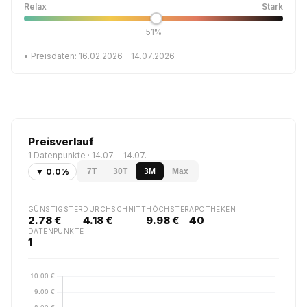
Relax
Stark
51%
• Preisdaten: 16.02.2026 – 14.07.2026
Preisverlauf
1 Datenpunkte · 14.07. – 14.07.
▼ 0.0%
7T
30T
3M
Max
GÜNSTIGSTER
DURCHSCHNITT
HÖCHSTER
APOTHEKEN
2.78 €
4.18 €
9.98 €
40
DATENPUNKTE
1