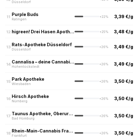
Düsseldorf
Purple Buds
3,39 €/g
11
+22%
Ratingen
higreen! Drei Hasen Apotheke
3,48 €/g
12
+25%
Rats-Apotheke Düsseldorf
3,49 €/g
13
+26%
Düsseldorf
Cannalisa – deine Cannabis Apotheke
3,49 €/g
14
+26%
Hohenlockstedt
Park Apotheke
3,50 €/g
15
+26%
Wiesbaden
Hirsch Apotheke
3,50 €/g
16
+26%
Nürnberg
Taunus Apotheke, Oberursel
3,50 €/g
17
+26%
Bad Homburg
Rhein-Main-Cannabis Frankfurt (Nur Abholung)
3,50 €/g
18
+26%
Frankfurt