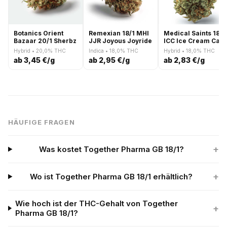
Botanics Orient
Remexian 18/1 MHI
Medical Saints 18/1
Bazaar 20/1 Sherbz
JJR Joyous Joyride
ICC Ice Cream Cak
Hybrid • 20,0% THC
Indica • 18,0% THC
Hybrid • 18,0% THC
ab 3,45 €/g
ab 2,95 €/g
ab 2,83 €/g
HÄUFIGE FRAGEN
+
Was kostet Together Pharma GB 18/1?
+
Wo ist Together Pharma GB 18/1 erhältlich?
Wie hoch ist der THC-Gehalt von Together
+
Pharma GB 18/1?