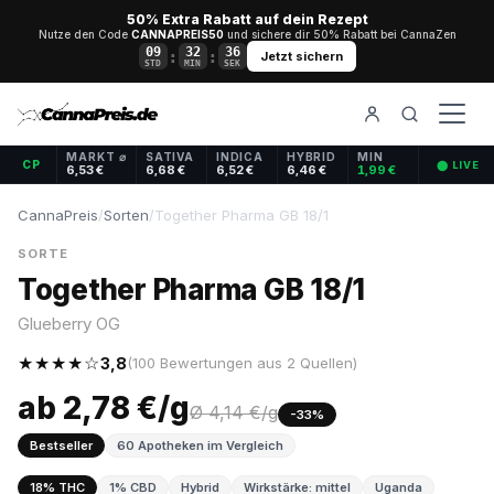
50% Extra Rabatt auf dein Rezept
Nutze den Code
CANNAPREIS50
und sichere dir 50% Rabatt bei CannaZen
09
32
36
:
:
Jetzt sichern
STD
MIN
SEK
MARKT ⌀
SATIVA
INDICA
HYBRID
MIN
CP
⬤ LIVE
6,53 €
6,68 €
6,52 €
6,46 €
1,99 €
CannaPreis
/
Sorten
/
Together Pharma GB 18/1
SORTE
Together Pharma GB 18/1
Glueberry OG
★★★★☆
3,8
(100 Bewertungen aus 2 Quellen)
ab 2,78 €/g
Ø 4,14 €/g
-33%
Bestseller
60 Apotheken im Vergleich
18% THC
1% CBD
Hybrid
Wirkstärke: mittel
Uganda