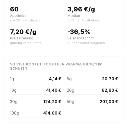
60
3,96 €/g
Apotheken
Median
vor 25T aktualisiert
50% der Apotheken
7,20 €/g
-36,5%
Preisstreuung
vs. Marktschnitt
günstig vs. teuerste
bundesweiter Vergleich
SO VIEL KOSTET TOGETHER PHARMA GB 18/1 IM
SCHNITT
1g
4,14 €
5g
20,70 €
10g
41,40 €
20g
82,80 €
30g
124,20 €
50g
207,00 €
100g
414,00 €