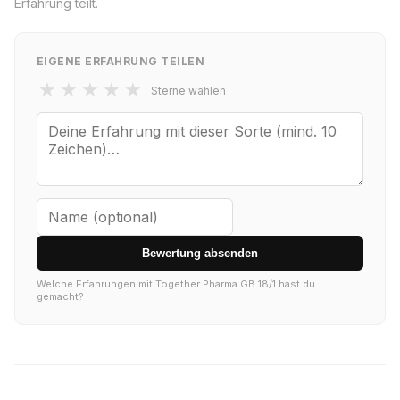
Erfahrung teilt.
EIGENE ERFAHRUNG TEILEN
★
★
★
★
★
Sterne wählen
Bewertung absenden
Welche Erfahrungen mit Together Pharma GB 18/1 hast du
gemacht?