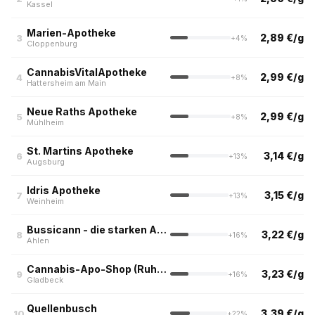
Kassel
Marien-Apotheke
2,89 €/g
3
+4%
Cloppenburg
CannabisVitalApotheke
2,99 €/g
4
+8%
Hattersheim am Main
Neue Raths Apotheke
2,99 €/g
5
+8%
Mühlheim
St. Martins Apotheke
3,14 €/g
6
+13%
Augsburg
Idris Apotheke
3,15 €/g
7
+13%
Weinheim
Bussicann - die starken Apotheken
3,22 €/g
8
+16%
Ahlen
Cannabis-Apo-Shop (Ruhrpott)
3,23 €/g
9
+16%
Gladbeck
Quellenbusch
3,39 €/g
10
+22%