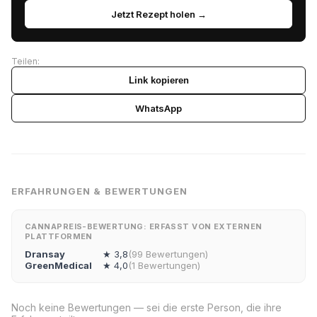
Jetzt Rezept holen →
Teilen:
Link kopieren
WhatsApp
ERFAHRUNGEN & BEWERTUNGEN
CANNAPREIS-BEWERTUNG: ERFASST VON EXTERNEN
PLATTFORMEN
Dransay
★ 3,8
(99 Bewertungen)
GreenMedical
★ 4,0
(1 Bewertungen)
Noch keine Bewertungen — sei die erste Person, die ihre