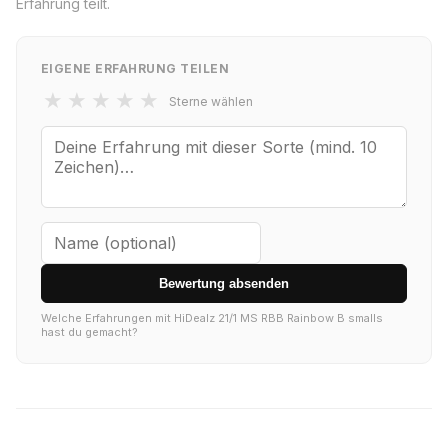
Erfahrung teilt.
EIGENE ERFAHRUNG TEILEN
★
★
★
★
★
Sterne wählen
Bewertung absenden
Welche Erfahrungen mit HiDealz 21/1 MS RBB Rainbow B smalls
hast du gemacht?