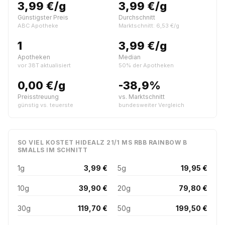
3,99 €/g
3,99 €/g
Günstigster Preis
Durchschnitt
ABC Apotheke
Marktschnitt: 6,53 €/g
1
3,99 €/g
Apotheken
Median
vor 38T aktualisiert
50% der Apotheken
0,00 €/g
-38,9%
Preisstreuung
vs. Marktschnitt
günstig vs. teuerste
bundesweiter Vergleich
SO VIEL KOSTET HIDEALZ 21/1 MS RBB RAINBOW B
SMALLS IM SCHNITT
1g
3,99 €
5g
19,95 €
10g
39,90 €
20g
79,80 €
30g
119,70 €
50g
199,50 €