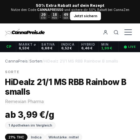
50% Extra Rabatt auf dein Rezept
Nutze den Code
CANNAPREIS50
und sichere dir 50% Rabatt bei CannaZen
20
18
49
:
:
Jetzt sichern
STD
MIN
SEK
MARKT ⌀
SATIVA
INDICA
HYBRID
MIN
CP
⬤ LIVE
6,53 €
6,68 €
6,52 €
6,46 €
1,99 €
CannaPreis
/
Sorten
/
HiDealz 21/1 MS RBB Rainbow B smalls
SORTE
HiDealz 21/1 MS RBB Rainbow B
smalls
Remexian Pharma
ab 3,99 €/g
1 Apotheken im Vergleich
21% THC
Indica
Wirkstärke: mittel