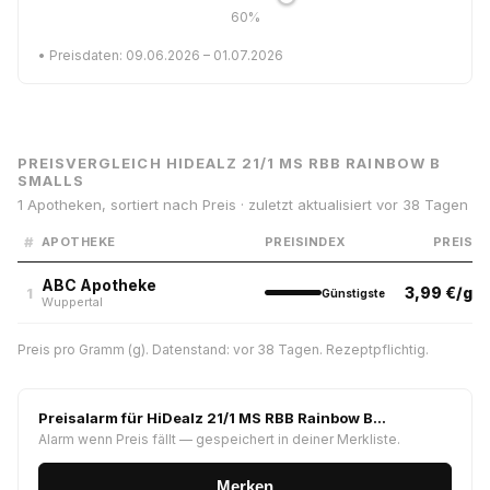
60%
• Preisdaten: 09.06.2026 – 01.07.2026
PREISVERGLEICH HIDEALZ 21/1 MS RBB RAINBOW B
SMALLS
1 Apotheken, sortiert nach Preis · zuletzt aktualisiert vor 38 Tagen
#
APOTHEKE
PREISINDEX
PREIS
ABC Apotheke
3,99 €/g
1
Günstigste
Wuppertal
Preis pro Gramm (g). Datenstand: vor 38 Tagen. Rezeptpflichtig.
Preisalarm für HiDealz 21/1 MS RBB Rainbow B…
Alarm wenn Preis fällt — gespeichert in deiner Merkliste.
Merken