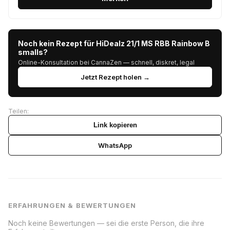
Noch kein Rezept für HiDealz 21/1 MS RBB Rainbow B
smalls?
Online-Konsultation bei CannaZen — schnell, diskret, legal
Jetzt Rezept holen →
Teilen:
Link kopieren
WhatsApp
ERFAHRUNGEN & BEWERTUNGEN
Noch keine Bewertungen — sei die erste Person, die ihre