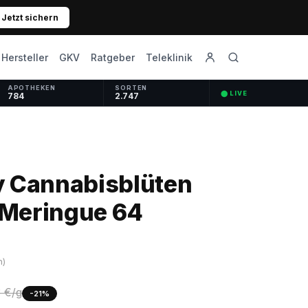
Jetzt sichern
GKV
Ratgeber
Hersteller
Teleklinik
APOTHEKEN
SORTEN
⬤ LIVE
784
2.747
y Cannabisblüten
Meringue 64
n)
3 €/g
-21%