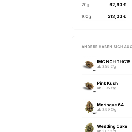
20g
62,60 €
100g
313,00 €
ANDERE HABEN SICH AU
IMC NCH THC15
ab 2,59 €/g
Pink Kush
ab 3,95 €/g
Meringue 64
ab 2,99 €/g
Wedding Cake
ab 2,85 €/g