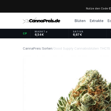
Nutze den Code
C
Blüten
Extrakte
E
MARKT ⌀
SATIVA
CP
6,54 €
6,67 €
CannaPreis
/
Sorten
/
Good Supply Cannabisblüten THC15