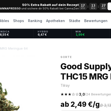
50% Extra Rabatt auf dein Rezept
17
13
27
:
:
ANNAPREIS50
und sichere dir 50% Rabatt bei CannaZen
STD
MIN
SEK
dibles
Shops
Ranking
Apotheken
Städte
Bewertungen
INDICA
HYBRID
MIN
6,55 €
6,47 €
1,99 €
 MRG Meringue 64
SORTE
Good Suppl
THC15 MRG 
Tilray
★★★☆☆
3,0
(24 Bewertunge
ab 2,49 €/g
Ø 3,1