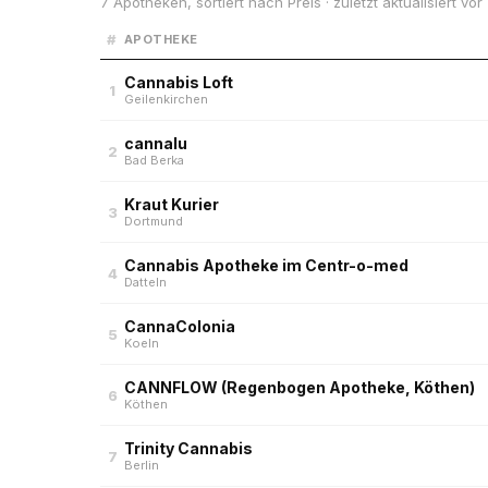
7 Apotheken, sortiert nach Preis · zuletzt aktualisiert vo
#
APOTHEKE
Cannabis Loft
1
Geilenkirchen
cannalu
2
Bad Berka
Kraut Kurier
3
Dortmund
Cannabis Apotheke im Centr-o-med
4
Datteln
CannaColonia
5
Koeln
CANNFLOW (Regenbogen Apotheke, Köthen)
6
Köthen
Trinity Cannabis
7
Berlin