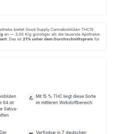
potheke bietet Good Supply Cannabisblüten THC15
/g
an — 3,00 €/g günstiger als die teuerste Apotheke.
part
. Das ist
21% unter dem Durchschnittspreis
für
isblüten
Mit 15 % THC liegt diese Sorte
💪
 64 ist
im mittleren Wirkstoffbereich.
e Sativa-
aften
 Der
Verfügbar in 7 deutschen