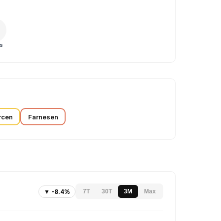
s
rcen
Farnesen
▼ -8.4%
7T
30T
3M
Max