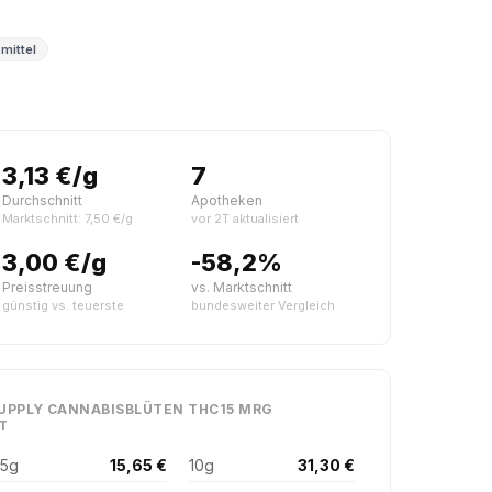
 mittel
3,13 €/g
7
Durchschnitt
Apotheken
Marktschnitt: 7,50 €/g
vor 2T aktualisiert
3,00 €/g
-58,2%
Preisstreuung
vs. Marktschnitt
günstig vs. teuerste
bundesweiter Vergleich
SUPPLY CANNABISBLÜTEN THC15 MRG
T
5g
15,65 €
10g
31,30 €