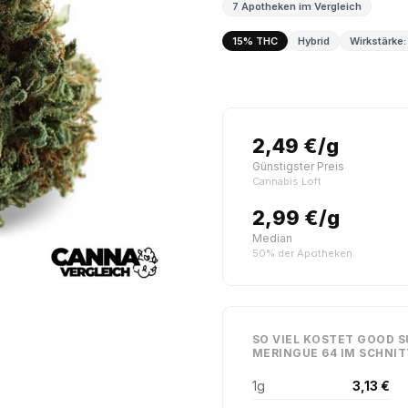
7 Apotheken im Vergleich
15% THC
Hybrid
Wirkstärke:
2,49 €/g
Günstigster Preis
Cannabis Loft
2,99 €/g
Median
50% der Apotheken
SO VIEL KOSTET GOOD 
MERINGUE 64 IM SCHNIT
1g
3,13 €