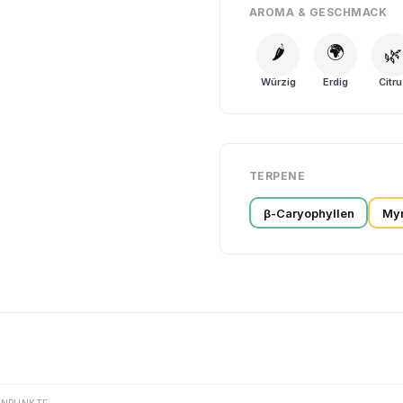
AROMA & GESCHMACK
🌶️
🌍
🌿
Würzig
Erdig
Citru
TERPENE
β-Caryophyllen
My