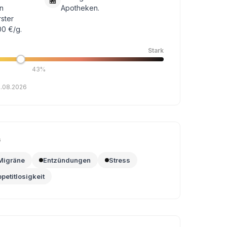
🏪
n
Apotheken.
rster
00 €/g.
Stark
43%
3.08.2026
G
Migräne
Entzündungen
Stress
petitlosigkeit