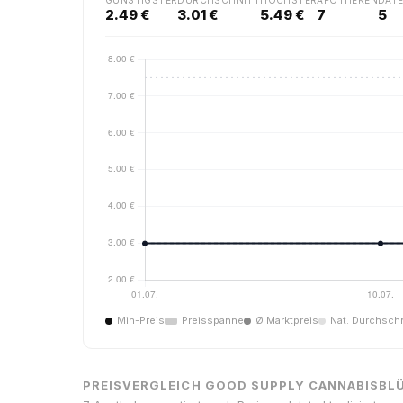
GÜNSTIGSTER
DURCHSCHNITT
HÖCHSTER
APOTHEKEN
DAT
2.49 €
3.01 €
5.49 €
7
5
Min-Preis
Preisspanne
Ø Marktpreis
Nat. Durchschn
PREISVERGLEICH GOOD SUPPLY CANNABISBL