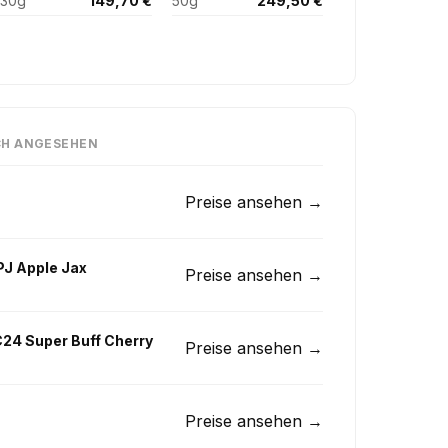
30g
149,70 €
50g
249,50 €
CH ANGESEHEN
Preise ansehen →
PJ Apple Jax
Preise ansehen →
24 Super Buff Cherry
Preise ansehen →
Preise ansehen →