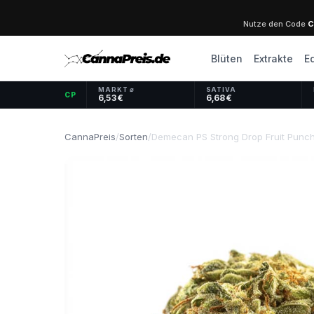
Nutze den Code
C
Blüten
Extrakte
E
MARKT ⌀
SATIVA
CP
6,53 €
6,68 €
CannaPreis
/
Sorten
/
Demecan PS Strong Drop Fruit Punc