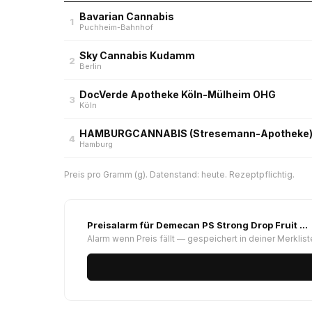
Bavarian Cannabis
1
Puchheim-Bahnhof
Sky Cannabis Kudamm
2
Berlin
DocVerde Apotheke Köln-Mülheim OHG
3
Köln
HAMBURGCANNABIS (Stresemann-Apotheke
4
Hamburg
Preis pro Gramm (g). Datenstand: heute. Rezeptpflichtig.
Preisalarm für Demecan PS Strong Drop Fruit …
Alarm wenn Preis fällt — gespeichert in deiner Merklist