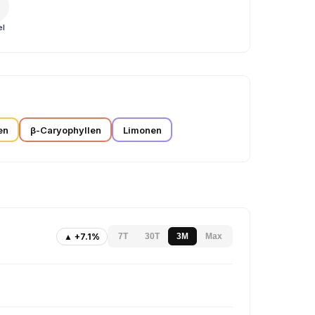
el
en
β-Caryophyllen
Limonen
▲ +7.1%
7T
30T
3M
Max