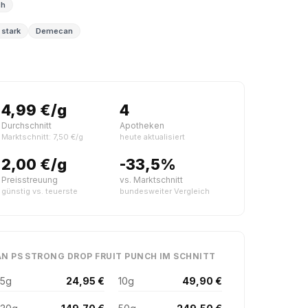
ch
 stark
Demecan
4,99 €/g
4
Durchschnitt
Apotheken
Marktschnitt: 7,50 €/g
heute aktualisiert
2,00 €/g
-33,5%
Preisstreuung
vs. Marktschnitt
günstig vs. teuerste
bundesweiter Vergleich
N PS STRONG DROP FRUIT PUNCH IM SCHNITT
5g
24,95 €
10g
49,90 €