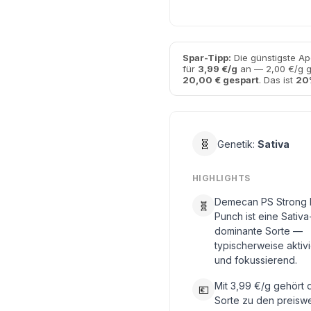
Spar-Tipp:
Die günstigste Ap
für
3,99 €/g
an — 2,00 €/g gü
20,00 € gespart
. Das ist
20
🧬
Genetik:
Sativa
HIGHLIGHTS
Demecan PS Strong D
🧬
Punch ist eine Sativa
dominante Sorte —
typischerweise aktiv
und fokussierend.
Mit 3,99 €/g gehört 
💶
Sorte zu den preisw