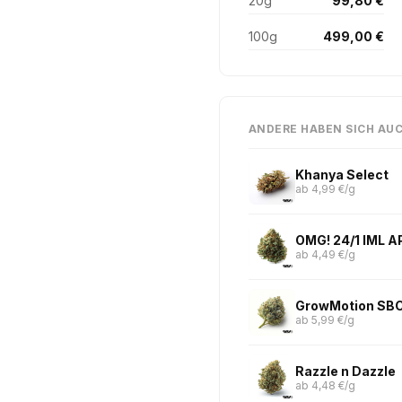
20g
99,80 €
100g
499,00 €
ANDERE HABEN SICH AU
Khanya Select
ab 4,99 €/g
OMG! 24/1 IML A
ab 4,49 €/g
GrowMotion SBC
ab 5,99 €/g
Razzle n Dazzle
ab 4,48 €/g