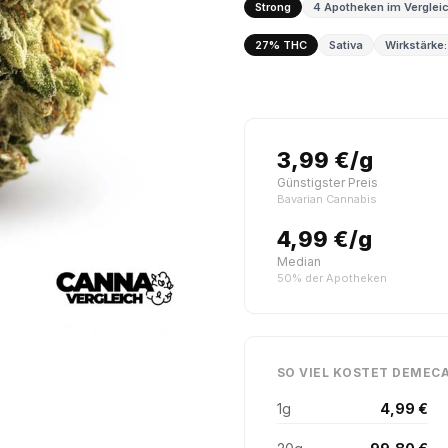
Strong
4 Apotheken im Verglei
27% THC
Sativa
Wirkstärke:
3,99 €/g
Günstigster Preis
Bavarian Cannabis
4,99 €/g
Median
50% der Apotheken
SO VIEL KOSTET DEMECA
1g
4,99 €