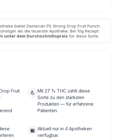
otheke bietet Demecan PS Strong Drop Fruit Punch
nstiger als die teuerste Apotheke. Bei 10g Rezept:
% unter dem Durchschnittspreis
für diese Sorte.
rop Fruit
Mit 27 % THC zählt diese
💪
-
Sorte zu den stärksten
Produkten — für erfahrene
ierend
Patienten.
diese
Aktuell nur in 4 Apotheken
🏪
erteren
verfügbar.