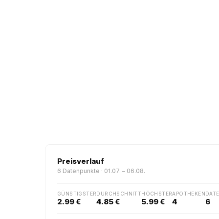
Preisverlauf
6 Datenpunkte · 01.07. – 06.08.
GÜNSTIGSTER
DURCHSCHNITT
HÖCHSTER
APOTHEKEN
DAT
2.99 €
4.85 €
5.99 €
4
6