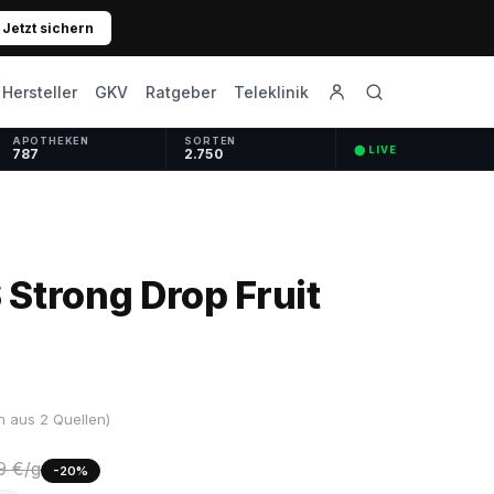
Jetzt sichern
GKV
Ratgeber
Hersteller
Teleklinik
APOTHEKEN
SORTEN
⬤ LIVE
787
2.750
Strong Drop Fruit
 aus 2 Quellen)
9 €/g
-20%