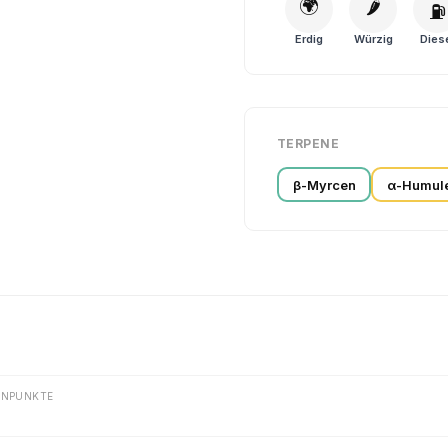
🌍
🌶️
⛽
Erdig
Würzig
Dies
TERPENE
β-Myrcen
α-Humul
ENPUNKTE