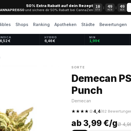
50% Extra Rabatt auf dein Rezept
10
49
48
:
:
ANNAPREIS50
und sichere dir 50% Rabatt bei CannaZen
STD
MIN
SEK
dibles
Shops
Ranking
Apotheken
Städte
Bewertungen
INDICA
HYBRID
MIN
6,52 €
6,46 €
1,99 €
h
SORTE
Demecan PS 
Punch
Demecan
★★★★☆
4,4
(62 Bewertungen
ab 3,99 €/g
Ø 4,9