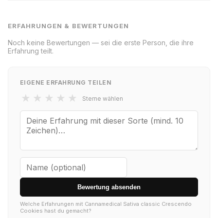
ERFAHRUNGEN & BEWERTUNGEN
Noch keine Bewertungen — sei die erste Person, die ihre
Erfahrung teilt.
EIGENE ERFAHRUNG TEILEN
★
★
★
★
★
Sterne wählen
Bewertung absenden
Welche Erfahrungen mit Cannamedical Sativa classic Crescendo
Cookies hast du gemacht?