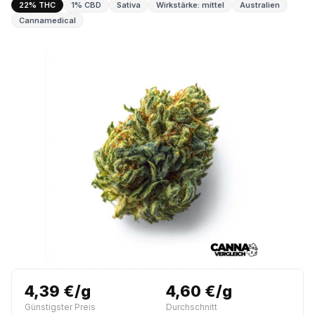
22% THC
1% CBD
Sativa
Wirkstärke: mittel
Australien
Cannamedical
4,39 €/g
4,60 €/g
Günstigster Preis
Durchschnitt