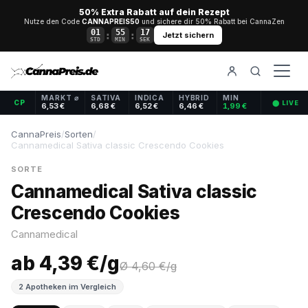
50% Extra Rabatt auf dein Rezept
Nutze den Code
CANNAPREIS50
und sichere dir 50% Rabatt bei CannaZen
01
55
16
:
:
Jetzt sichern
STD
MIN
SEK
MARKT ⌀
SATIVA
INDICA
HYBRID
MIN
CP
⬤ LIVE
6,53 €
6,68 €
6,52 €
6,46 €
1,99 €
CannaPreis
/
Sorten
/
Cannamedical Sativa classic Crescendo Cookies
SORTE
Cannamedical Sativa classic
Crescendo Cookies
Cannamedical
ab 4,39 €/g
Ø 4,60 €/g
2 Apotheken im Vergleich