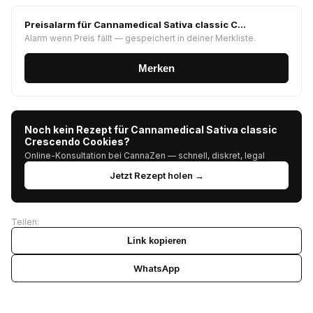
Preisalarm für Cannamedical Sativa classic C…
Alarm wenn Preis fällt — gespeichert in deiner Merkliste.
Merken
Noch kein Rezept für Cannamedical Sativa classic
Crescendo Cookies?
Online-Konsultation bei CannaZen — schnell, diskret, legal
Jetzt Rezept holen →
Teilen:
Link kopieren
WhatsApp