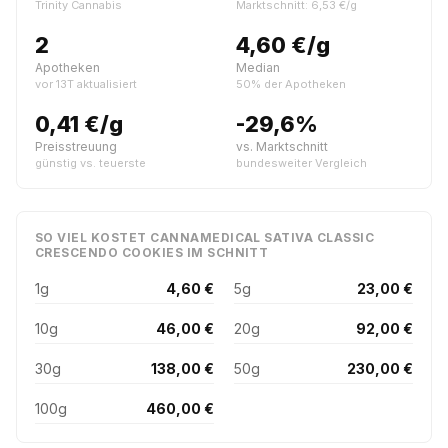
Trinity Cannabis
Marktschnitt: 6,53 €/g
2
4,60 €/g
Apotheken
Median
vor 13T aktualisiert
50% der Apotheken
0,41 €/g
-29,6%
Preisstreuung
vs. Marktschnitt
günstig vs. teuerste
bundesweiter Vergleich
SO VIEL KOSTET CANNAMEDICAL SATIVA CLASSIC
CRESCENDO COOKIES IM SCHNITT
1g
4,60 €
5g
23,00 €
10g
46,00 €
20g
92,00 €
30g
138,00 €
50g
230,00 €
100g
460,00 €