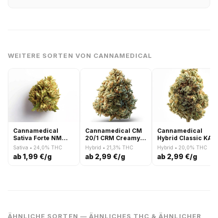
WEITERE SORTEN VON CANNAMEDICAL
Cannamedical
Cannamedical CM
Cannamedical
Sativa Forte NM
20/1 CRM Creamy
Hybrid Classic KA
Wedding Tree
Kees No.5
Ring of Sour
Sativa • 24,0% THC
Hybrid • 21,3% THC
Hybrid • 20,0% THC
ab 1,99 €/g
ab 2,99 €/g
ab 2,99 €/g
ÄHNLICHE SORTEN — ÄHNLICHES THC & ÄHNLICHER