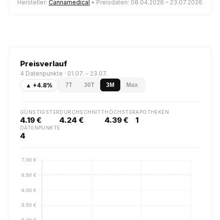
Hersteller:
Cannamedical
• Preisdaten: 08.04.2026 – 23.07.2026
Preisverlauf
4 Datenpunkte · 01.07. – 23.07.
▲ +4.8%
7T
30T
3M
Max
GÜNSTIGSTER
DURCHSCHNITT
HÖCHSTER
APOTHEKEN
4.19 €
4.24 €
4.39 €
1
DATENPUNKTE
4