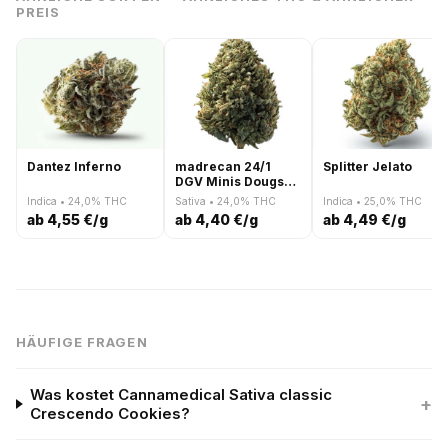
PREIS
Dantez Inferno
madrecan 24/1
Splitter Jelato
DGV Minis Dougs
Varin
Indica • 24,0% THC
Sativa • 24,0% THC
Indica • 25,0% THC
ab 4,55 €/g
ab 4,40 €/g
ab 4,49 €/g
HÄUFIGE FRAGEN
Was kostet Cannamedical Sativa classic
+
Crescendo Cookies?