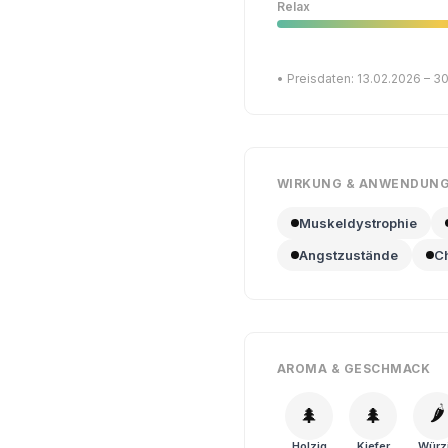
Relax
• Preisdaten: 13.02.2026 – 3
WIRKUNG & ANWENDUN
Muskeldystrophie
Angstzustände
C
AROMA & GESCHMACK
🌶️
🌲
🌲
Holzig
Kiefer
Würz