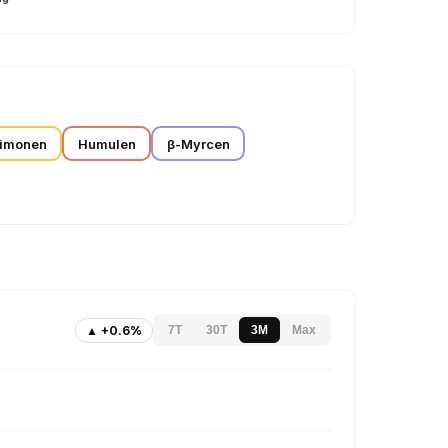
imonen
Humulen
β-Myrcen
▲ +0.6%
7T
30T
3M
Max