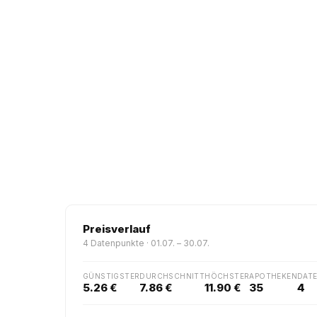
Preisverlauf
4 Datenpunkte · 01.07. – 30.07.
GÜNSTIGSTER
DURCHSCHNITT
HÖCHSTER
APOTHEKEN
DAT
5.26 €
7.86 €
11.90 €
35
4