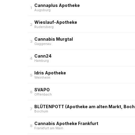
Cannaplus Apotheke
1
Augsburg
Wieslauf-Apotheke
2
Rudersberg
Cannabis Murgtal
3
Gaggenau
Cann24
4
Hamburg
Idris Apotheke
5
Weinheim
SVAPO
6
Offenbach
BLÜTENPOTT (Apotheke am alten Markt, Boc
7
Bochum
Cannabis Apotheke Frankfurt
8
Frankfurt am Main