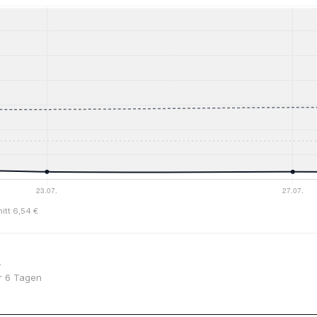
itt 6,54 €
A
or 6 Tagen