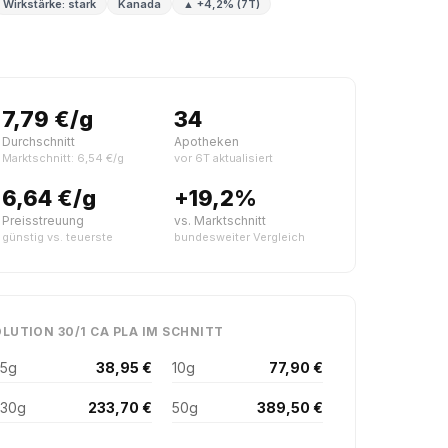
Wirkstärke: stark
Kanada
▲ +4,2% (7T)
7,79 €/g
34
Durchschnitt
Apotheken
Marktschnitt: 6,54 €/g
vor 6T aktualisiert
6,64 €/g
+19,2%
Preisstreuung
vs. Marktschnitt
günstig vs. teuerste
bundesweiter Vergleich
LUTION 30/1 CA PLA IM SCHNITT
5g
38,95 €
10g
77,90 €
30g
233,70 €
50g
389,50 €