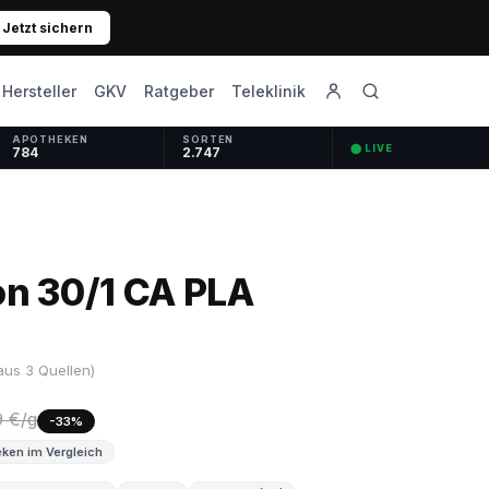
Jetzt sichern
GKV
Ratgeber
Hersteller
Teleklinik
APOTHEKEN
SORTEN
⬤ LIVE
784
2.747
on 30/1 CA PLA
us 3 Quellen)
9 €/g
-33%
ken im Vergleich