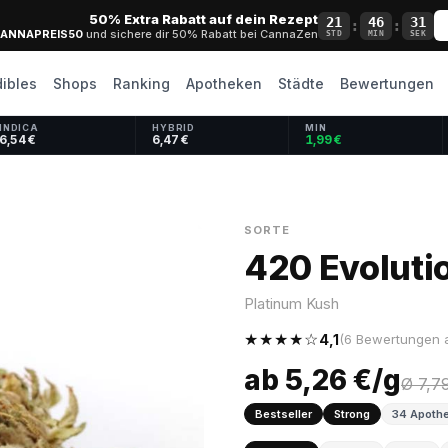
50% Extra Rabatt auf dein Rezept
21
46
30
:
:
ANNAPREIS50
und sichere dir 50% Rabatt bei CannaZen
STD
MIN
SEK
dibles
Shops
Ranking
Apotheken
Städte
Bewertungen
INDICA
HYBRID
MIN
6,54 €
6,47 €
1,99 €
SORTE
420 Evoluti
Platinum Kush
★★★★☆
4,1
(6 Bewertungen a
ab 5,26 €/g
Ø 7,7
Bestseller
Strong
34 Apothe