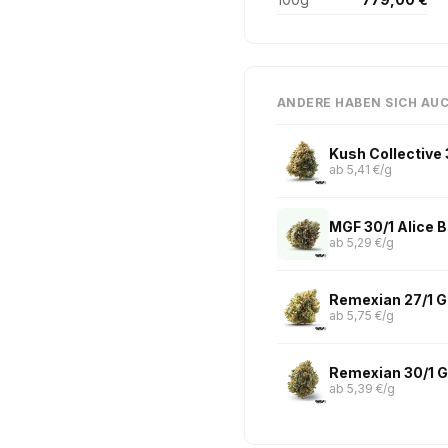
ANDERE HABEN SICH AU
Kush Collective
ab 5,41 €/g
MGF 30/1 Alice B
ab 5,29 €/g
Remexian 27/1 
ab 5,75 €/g
ab 5,39 €/g