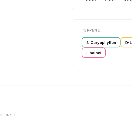
TERPENE
β-Caryophyllen
D-L
Linalool
ENPUNKTE