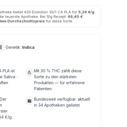
otheke bietet 420 Evolution 30/1 CA PLA für
5,26 €/g
die teuerste Apotheke. Bei 10g Rezept:
66,40 €
dem Durchschnittspreis
für diese Sorte.
🧬
Genetik:
Indica
 PLA ist
Mit 30 % THC zählt diese
💪
e Sativa-
Sorte zu den stärksten
aften
Produkten — für erfahrene
Patienten.
 Der
Bundesweit verfügbar: aktuell
🏪
n
in 34 Apotheken gelistet.
rster
64 €/g.