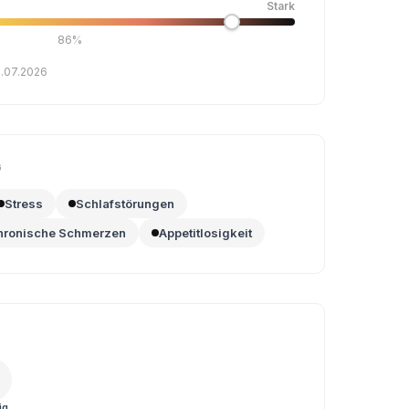
Stark
86%
0.07.2026
G
Stress
Schlafstörungen
hronische Schmerzen
Appetitlosigkeit
ig