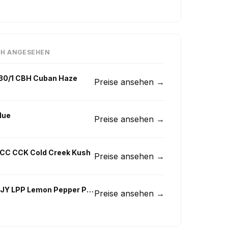
CH ANGESEHEN
 30/1 CBH Cuban Haze
Preise ansehen →
lue
Preise ansehen →
GCC CCK Cold Creek Kush
Preise ansehen →
Remexian 30/1 GJY LPP Lemon Pepper Punch
Preise ansehen →