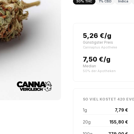
30% THC
1% CBD
Indica
5,26 €/g
Günstigster Preis
Cannaplus Apotheke
7,50 €/g
Median
50% der Apotheken
SO VIEL KOSTET 420 EVO
1g
7,79 €
20g
155,80 €
100g
779,00 €