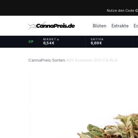
Nutze den Code
C
Blüten
Extrakte
E
MARKT ⌀
SATIVA
CP
6,54 €
6,69 €
CannaPreis
/
Sorten
/
420 Evolution 30/1 CA PLA