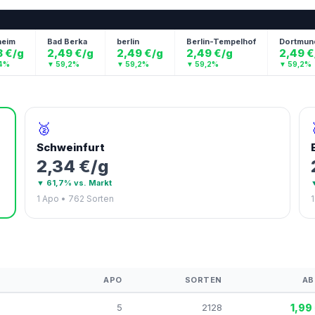
m
Bad Berka
berlin
Berlin-Tempelhof
Dortmund
€/g
2,49 €/g
2,49 €/g
2,49 €/g
2,49 €/g
▼ 59,2%
▼ 59,2%
▼ 59,2%
▼ 59,2%
🥈
Schweinfurt
2,34 €/g
▼ 61,7% vs. Markt
1 Apo • 762 Sorten
APO
SORTEN
AB
5
2128
1,99