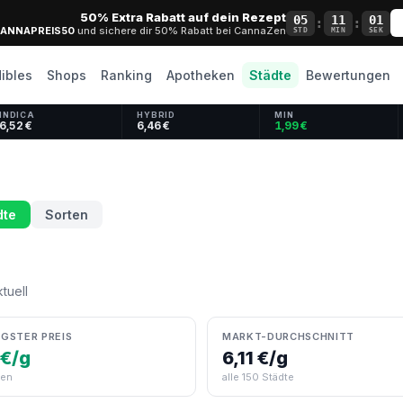
50% Extra Rabatt auf dein Rezept
05
11
01
:
:
ANNAPREIS50
und sichere dir 50% Rabatt bei CannaZen
STD
MIN
SEK
ibles
Shops
Ranking
Apotheken
Städte
Bewertungen
INDICA
HYBRID
MIN
6,52 €
6,46 €
1,99 €
dte
Sorten
tuell
GSTER PREIS
MARKT-DURCHSCHNITT
 €/g
6,11 €/g
gen
alle 150 Städte