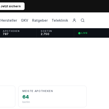
Jetzt sichern
GKV
Ratgeber
Hersteller
Teleklinik
APOTHEKEN
SORTEN
⬤ LIVE
787
2.750
MEISTE APOTHEKEN
64
berlin