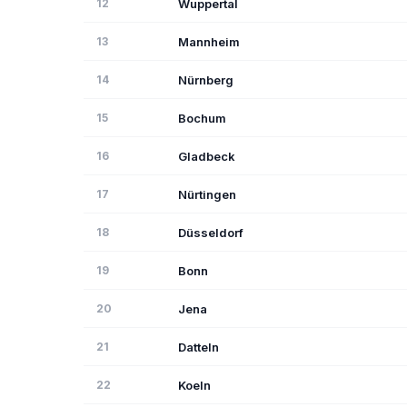
12
Wuppertal
13
Mannheim
14
Nürnberg
15
Bochum
16
Gladbeck
17
Nürtingen
18
Düsseldorf
19
Bonn
20
Jena
21
Datteln
22
Koeln