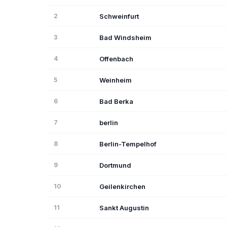
2
Schweinfurt
3
Bad Windsheim
4
Offenbach
5
Weinheim
6
Bad Berka
7
berlin
8
Berlin-Tempelhof
9
Dortmund
10
Geilenkirchen
11
Sankt Augustin