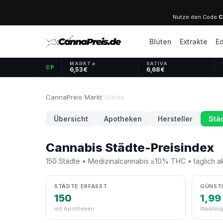
Nutze den Code
C
Blüten
Extrakte
Ed
MARKT ⌀
SATIVA
CP
6,53 €
6,68 €
CannaPreis
/
Markt
/
Städte
Übersicht
Apotheken
Hersteller
Stä
Cannabis Städte-Preisindex
150 Städte • Medizinalcannabis ≥10% THC • täglich ak
STÄDTE ERFASST
GÜNSTI
150
1,99
mit Apotheken
Waiblin