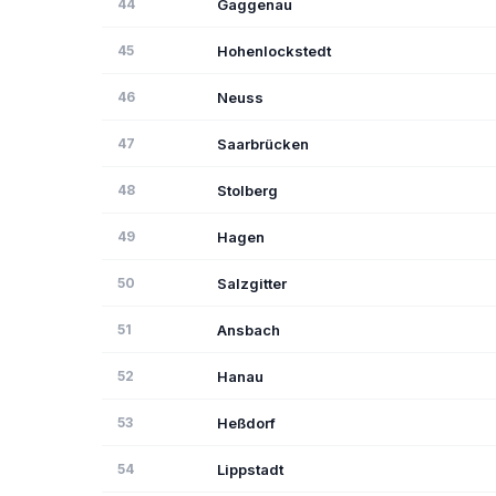
44
Gaggenau
45
Hohenlockstedt
46
Neuss
47
Saarbrücken
48
Stolberg
49
Hagen
50
Salzgitter
51
Ansbach
52
Hanau
53
Heßdorf
54
Lippstadt