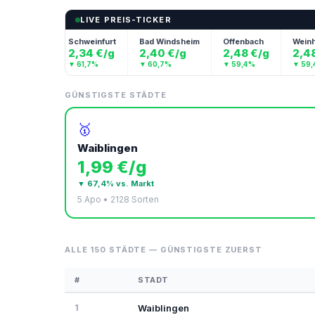
LIVE PREIS-TICKER
iblingen
Schweinfurt
Bad Windsheim
Offenbach
Weinhei
,99 €/g
2,34 €/g
2,40 €/g
2,48 €/g
2,48 
 67,4%
▼ 61,7%
▼ 60,7%
▼ 59,4%
▼ 59,4%
GÜNSTIGSTE STÄDTE
🥇
Waiblingen
1,99 €/g
▼ 67,4% vs. Markt
5 Apo • 2128 Sorten
ALLE 150 STÄDTE — GÜNSTIGSTE ZUERST
#
STADT
1
Waiblingen