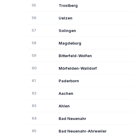
55
Trostberg
56
Uelzen
57
Solingen
58
Magdeburg
59
Bitterfeld-Wolfen
60
Mörfelden-Walldorf
61
Paderborn
62
Aachen
63
Ahlen
64
Bad Neuenahr
65
Bad Neuenahr-Ahrweiler