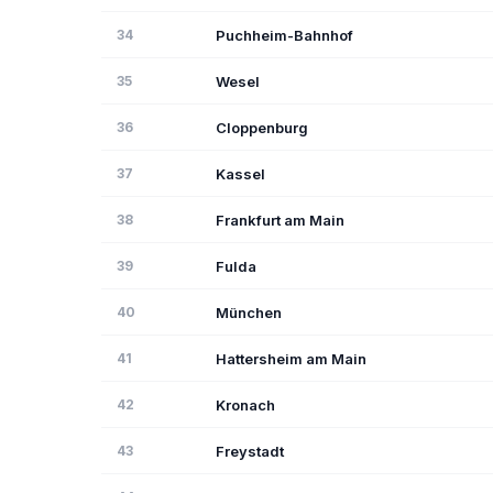
34
Puchheim-Bahnhof
35
Wesel
36
Cloppenburg
37
Kassel
38
Frankfurt am Main
39
Fulda
40
München
41
Hattersheim am Main
42
Kronach
43
Freystadt